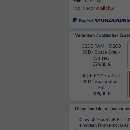
(öffnet
Online Store:
in
No longer available!
neuem
Tab)
Varianten / optischer Zust
32GB RAM - 512GB
SSD - Space Grau -
Wie Neu
579,00 €
16GB RAM - 512GB
SSD - Space Grau -
Gut
339,00 €
Other models in this series:
Show all MacBook Pro 13
8 models from EUR 339,0