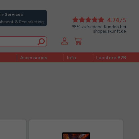
n-Services
(öffne
4.74
/5
bishment & Remarketing
in
95% zufriedene Kunden bei
shopauskunft.de
neue
Tab)
Accessories
Info
Lapstore B2B