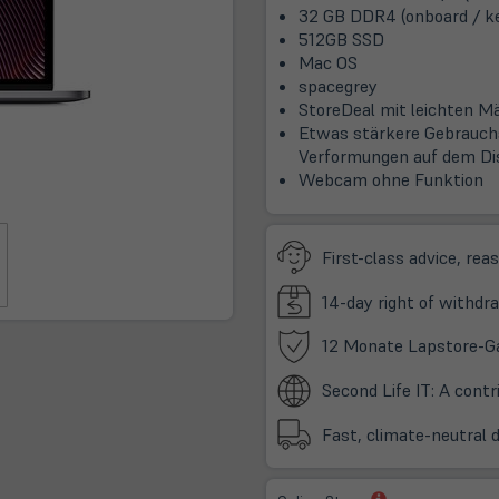
32 GB DDR4 (onboard / ke
512GB SSD
Mac OS
spacegrey
StoreDeal mit leichten M
Etwas stärkere Gebrauchs
Verformungen auf dem Di
Webcam ohne Funktion
First-class advice, rea
14-day right of withdra
12 Monate Lapstore-G
Second Life IT: A cont
Fast, climate-neutral 