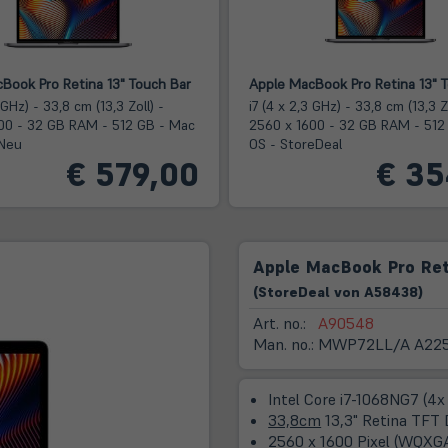
Book Pro Retina 13" Touch Bar
Apple MacBook Pro Retina 13" 
 GHz) - 33,8 cm (13,3 Zoll) -
i7 (4 x 2,3 GHz) - 33,8 cm (13,3 Zo
00 - 32 GB RAM - 512 GB - Mac
2560 x 1600 - 32 GB RAM - 512
 Neu
OS - StoreDeal
€ 579,00
€ 35
Apple MacBook Pro Reti
(
Store
Deal
von
A58438
)
Art. no.:
A90548
Man. no.:
MWP72LL/A A225
Intel Core i7-1068NG7 (4x
33,8cm
13,3" Retina TFT 
2560 x 1600 Pixel (WQXG