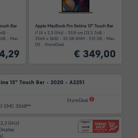
Touch Bar
Apple MacBook Pro Retina 13" Touch Bar
ll) -
i7 (4 x 2,3 GHz) - 33,8 cm (13,3 Zoll) -
 GB - Mac
2560 x 1600 - 32 GB RAM - 512 GB - Mac
OS - StoreDeal
4,29
€ 349,00
na 13" Touch Bar - 2020 - A2251
(öffnet
StoreDeal
in
1 EMC 3348**
neuem
Tab)
 2,3 GHz)
Display
A)