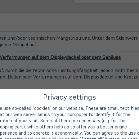
n und/oder technischen Mängeln zu uns. Unter dem Stichwort "
gende Mängel auf:
r Verformungen auf dem Displaydeckel oder dem Gehäuse
, durch die die technische Leistungsfähigkeit jedoch nicht bee
en, Dellen oder Verformungen auf dem Displaydeckel und Kratzer
Privacy settings
 use so-called "cookies" on our website. These are small text file
at our web server sends to your computer to identify it for the
ration of your visit. Some of them are necessary (e.g. for the
opping cart), while others help us to offer you a better online
perience and to operate it economically. You can agree to the use 