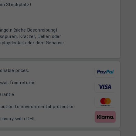
in Steckplatz)
ängeln (siehe Beschreibung)
spuren, Kratzer, Dellen oder
splaydeckel oder dem Gehäuse
sonable prices.
wal, free returns.
(öffnet
arantie
in
ribution to environmental protection.
neuem
Tab)
delivery with DHL.