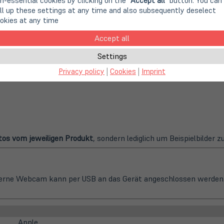
n-essential cookies by clicking on the "
Accept all
" button. You can
ll up these settings at any time and also subsequently deselect
okies at any time
Accept all
Settings
Privacy policy
|
Cookies
|
Imprint
os vom jeweiligen Produkt
, sondern lediglich um Beispielbilder 
terne Webcam kann per USB an das Gerät angeschlossen werden.
Apple