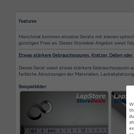
Features
Manchmal kommen einzelne Geräte mit kleinen optische
günstigen Preis an. Dieses Storedeal-Angebot weist fol
Etwas stärkere Gebrauchsspuren, Kratzer, Dellen ode
Dieses Gerät weist etwas stärkere Gebrauchsspuren auf
farbliche Abnutzungen der Materialien, Lackabplatzung
Beispielbilder:
We
th
du
sh
ex