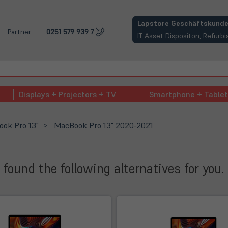
(öffnet in neuem Tab)
Lapstore Geschäftskunde
Partner
0251 579 939 7
IT Asset Dispositon, Refur
Displays + Projectors + TV
Smartphone + Tablet
ok Pro 13"
MacBook Pro 13" 2020-2021
 found the following alternatives for you.