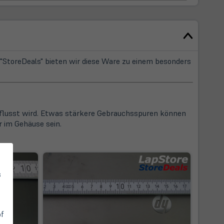
StoreDeals" bieten wir diese Ware zu einem besonders
influsst wird. Etwas stärkere Gebrauchsspuren können
 im Gehäuse sein.
s
of