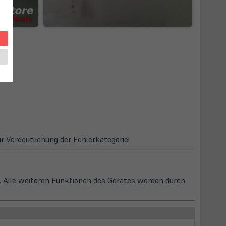
zur Verdeutlichung der Fehlerkategorie!
 Alle weiteren Funktionen des Gerätes werden durch