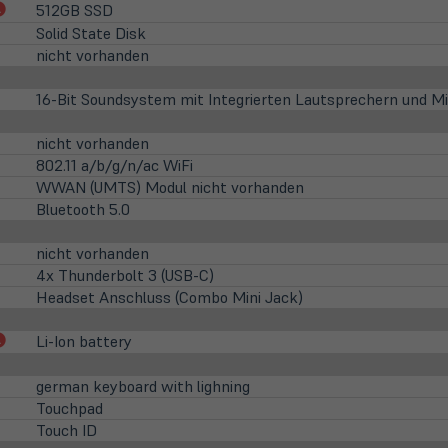
(öffnet
512GB SSD
in
Solid State Disk
neuem
nicht vorhanden
Tab)
16-Bit Soundsystem mit Integrierten Lautsprechern und M
nicht vorhanden
802.11 a/b/g/n/ac WiFi
WWAN (UMTS) Modul nicht vorhanden
Bluetooth 5.0
nicht vorhanden
4x Thunderbolt 3 (USB-C)
Headset Anschluss (Combo Mini Jack)
(öffnet
Li-Ion battery
in
neuem
german keyboard with lighning
Tab)
Touchpad
Touch ID