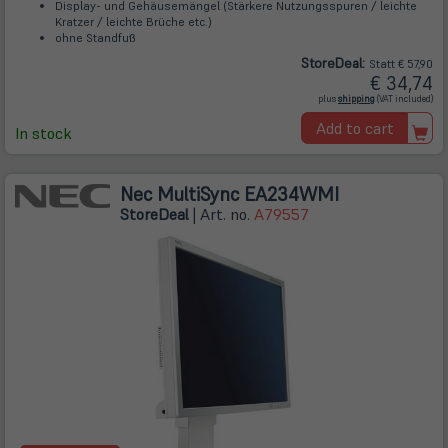
Display- und Gehäusemängel (Stärkere Nutzungsspuren / leichte
Kratzer / leichte Brüche etc.)
ohne Standfuß
Store
Deal
:
Statt € 57,90
€ 34,74
(öffnet
plus
shipping
(VAT included)
in
neuem
Add to cart
Tab)
In stock
Nec MultiSync EA234WMI
Store
Deal
| Art. no.
A79557