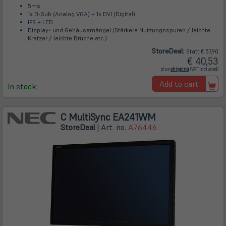
5ms
1x D-Sub (Analog VGA) + 1x DVI (Digital)
IPS + LED
Display- und Gehäusemängel (Stärkere Nutzungsspuren / leichte
Kratzer / leichte Brüche etc.)
Store
Deal
:
Statt € 57,90
€ 40,53
(öffnet
plus
shipping
(VAT included)
in
neuem
Add to cart
Tab)
In stock
C MultiSync EA241WM
Store
Deal
| Art. no.
A76446