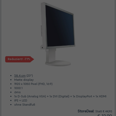
Reduziert!
-71%
58.4 cm
(23")
Matte display
1920 x 1080 Pixel (FHD, 16:9)
1000:1
6ms
1x D-Sub (Analog VGA) + 1x DVI (Digital) + 1x DisplayPort + 1x HDMI
IPS + LED
ohne Standfuß
Store
Deal
:
Statt € 44,90