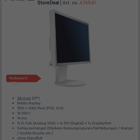
Store
Deal
| Art. no.
A76541
Reduziert!
-33%
58.4 cm
(23")
Matte display
1920 x 1080 Pixel (FHD, 16:9)
10.000:1
14 ms
1x D-Sub (Analog VGA) + 1x DVI (Digital) + 1x DisplayPort
Gehäusemängel (Stärkere Nutzungsspuren/Verfärbungen / Kratzer
/ leichte Brüche etc.)
ohne Standfuß