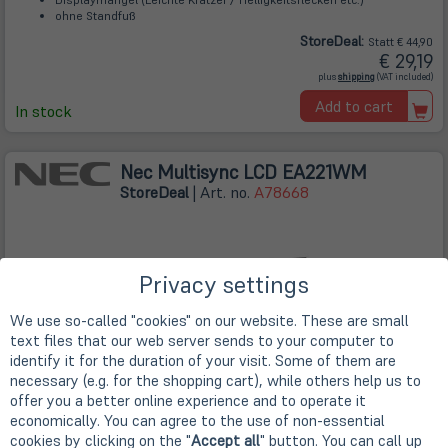
ohne Standfuß
Store
Deal
:
Statt € 44,90
€ 29,19
(öffnet
plus
shipping
(VAT included)
in
neuem
Add to cart
Tab)
In stock
Nec Multisync LCD EA221WM
Store
Deal
| Art. no.
A78668
Privacy settings
We use so-called "cookies" on our website. These are small
text files that our web server sends to your computer to
identify it for the duration of your visit. Some of them are
necessary (e.g. for the shopping cart), while others help us to
offer you a better online experience and to operate it
economically. You can agree to the use of non-essential
Reduziert!
cookies by clicking on the "
Accept all
" button. You can call up