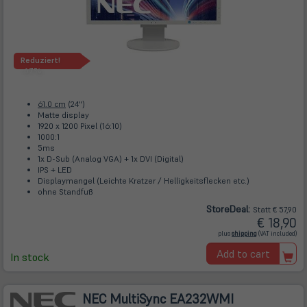
Reduziert!
-67%
61.0 cm
(24")
Matte display
1920 x 1200 Pixel (16:10)
1000:1
5ms
1x D-Sub (Analog VGA) + 1x DVI (Digital)
IPS + LED
Displaymangel (Leichte Kratzer / Helligkeitsflecken etc.)
ohne Standfuß
Store
Deal
:
Statt € 57,90
€ 18,90
(öffnet
plus
shipping
(VAT included)
in
neuem
Add to cart
Tab)
In stock
NEC MultiSync EA232WMI