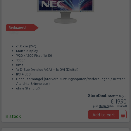
Reduziert!
-65%
61.0 cm
(24")
Matte display
1920 x 1200 Pixel (16:10)
1000:1
5ms
1x D-Sub (Analog VGA) + 1x DVI (Digital)
IPS + LED
Gehäusemängel (Stärkere Nutzungsspuren/Verfärbungen / Kratzer
/ leichte Brüche etc.)
ohne Standfuß
Store
Deal
:
Statt € 57,90
€ 19,90
(öffnet
plus
shipping
(VAT included)
in
neuem
Add to cart
Tab)
In stock