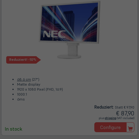
Reduziert!
-10%
68.6 cm
(27")
Matte display
1920 x 1080 Pixel (FHD, 16:9)
1000:1
6ms
Reduziert:
Statt € 97,90
€ 87,90
(öffnet
plus
shipping
(VAT included)
in
neuem
Configure
Tab)
In stock