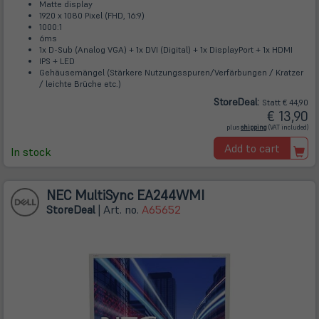
Matte display
1920 x 1080 Pixel (FHD, 16:9)
1000:1
6ms
1x D-Sub (Analog VGA) + 1x DVI (Digital) + 1x DisplayPort + 1x HDMI
IPS + LED
Gehäusemängel (Stärkere Nutzungsspuren/Verfärbungen / Kratzer
/ leichte Brüche etc.)
Store
Deal
:
Statt € 44,90
€ 13,90
(öffnet
plus
shipping
(VAT included)
in
neuem
Add to cart
Tab)
In stock
NEC MultiSync EA244WMI
Store
Deal
| Art. no.
A65652