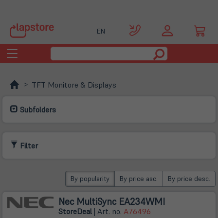
EN
Toggle
navigation
TFT Monitore & Displays
Subfolders
Filter
By popularity
By price asc.
By price desc.
Nec MultiSync EA234WMI
Store
Deal
| Art. no.
A76496