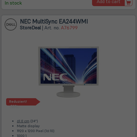
Add to cart
Tab)
In stock
NEC MultiSync EA244WMI
Store
Deal
| Art. no.
A76799
Reduziert!
-30%
61.0 cm
(24")
Matte display
1920 x 1200 Pixel (16:10)
1000:1