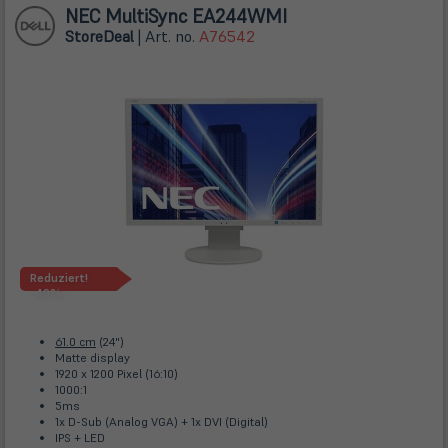
NEC MultiSync EA244WMI
Store
Deal
| Art. no.
A76542
Reduziert!
-40%
61.0 cm
(24")
Matte display
1920 x 1200 Pixel (16:10)
1000:1
5ms
1x D-Sub (Analog VGA) + 1x DVI (Digital)
IPS + LED