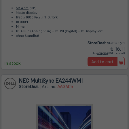
58.4 cm
(23")
Matte display
1920 x 1080 Pixel (FHD, 16:9)
10.000:1
14 ms
1x D-Sub (Analog VGA) + 1x DVI (Digital) + 1x DisplayPort
ohne Standfuß
Store
Deal
:
Statt € 17,90
€ 16,11
(öffnet
plus
shipping
(VAT included)
in
neuem
Add to cart
Tab)
In stock
NEC MultiSync EA244WMI
Store
Deal
| Art. no.
A63605