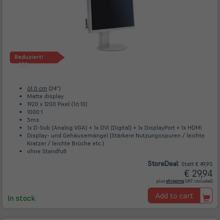
Reduziert!
-40%
61.0 cm
(24")
Matte display
1920 x 1200 Pixel (16:10)
1000:1
5ms
1x D-Sub (Analog VGA) + 1x DVI (Digital) + 1x DisplayPort + 1x HDMI
Display- und Gehäusemängel (Stärkere Nutzungsspuren / leichte
Kratzer / leichte Brüche etc.)
ohne Standfuß
Store
Deal
:
Statt € 49,90
€ 29,94
(öffnet
plus
shipping
(VAT included)
in
neuem
Add to cart
Tab)
In stock