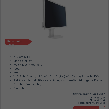
Reduziert!
-23%
61.0 cm
(24")
Matte display
1920 x 1200 Pixel (16:10)
1000:1
5ms
1x D-Sub (Analog VGA) + 1x DVI (Digital) + 1x DisplayPort + 1x HDMI
Gehäusemängel (Stärkere Nutzungsspuren/Verfärbungen / Kratzer
/ leichte Brüche etc.)
Pixelfehler
Store
Deal
:
Statt € 49,90
€ 38,42
(öffnet
plus
shipping
(VAT included)
in
neuem