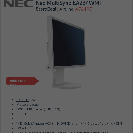
Nec MultiSync EA234WMI
Store
Deal
| Art. no.
A76497
Reduziert!
-34%
58.4 cm
(23")
Matte display
1920 x 1080 Pixel (FHD, 16:9)
1000:1
6ms
1x D-Sub (Analog VGA) + 1x DVI (Digital) + 1x DisplayPort + 1x HDMI
IPS + LED
Displaymangel (Leichte Kratzer / Helligkeitsflecken etc.)