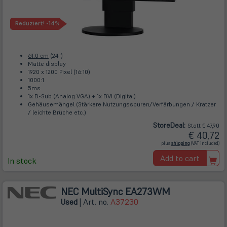
Reduziert!
-14%
61.0 cm
(24")
Matte display
1920 x 1200 Pixel (16:10)
1000:1
5ms
1x D-Sub (Analog VGA) + 1x DVI (Digital)
Gehäusemängel (Stärkere Nutzungsspuren/Verfärbungen / Kratzer
/ leichte Brüche etc.)
Store
Deal
:
Statt € 47,90
€ 40,72
(öffnet
plus
shipping
(VAT included)
in
neuem
Add to cart
Tab)
In stock
NEC MultiSync EA273WM
Used
| Art. no.
A37230