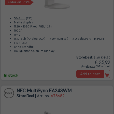
Reduziert!
-19%
58.4 cm
(23")
Matte display
1920 x 1080 Pixel (FHD, 16:9)
1000:1
6ms
1x D-Sub (Analog VGA) + 1x DVI (Digital) + 1x DisplayPort + 1x HDMI
IPS + LED
ohne Standfuß
Helligkeitsflecken im Display
Store
Deal
:
Statt € 44,90
€ 35,92
(öffnet
plus
shipping
(VAT included)
in
neuem
Add to cart
Tab)
In stock
NEC MultiSync EA243WM
Store
Deal
| Art. no.
A78682