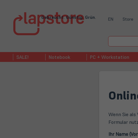
Gebraucht. Günstig. Grün.
EN
Store
SALE!
Notebook
PC + Workstation
Onlin
Wenn Sie als 
Formular nut
Ihr Name (Vo