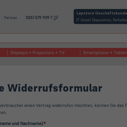
(öffnet in neuem Tab)
Lapstore Geschäftskunde
Partner
0251 579 939 7
IT Asset Dispositon, Refur
Displays + Projectors + TV
Smartphone + Tablet
e Widerrufsformular
Verbraucher einen Vertrag widerrufen möchten, können Sie das 
zen.
rname und Nachname):
*