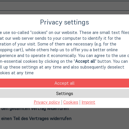
esse:
*
Privacy settings
 use so-called "cookies" on our website. These are small text file
at our web server sends to your computer to identify it for the
 Informationen ein, die uns eine Identifikation des Vertrages ode
ration of your visit. Some of them are necessary (e.g. for the
die Sie widerrufen möchten. Tragen Sie bitte die Bestellnummer ei
opping cart), while others help us to offer you a better online
 der Bestätigungsmail der Bestellung erhalten haben oder die
perience and to operate it economically. You can agree to the use 
er, die oben rechts auf der Rechnung steht, die Sie von uns pe
n-essential cookies by clicking on the "
Accept all
" button. You can
n. Alternativ können Sie uns auch das Bestelldatum oder eine an
ll up these settings at any time and also subsequently deselect
tteilen, die uns eine Identifizierung des Vertrages oder der Vertr
okies at any time
en Sie widerrufen möchten.
*
Accept all
Settings
Widerrufs
*
Privacy policy
|
Cookies
|
Imprint
 den gesamten Vertrag widerrufen
einen Teil des Vertrages widerrufen