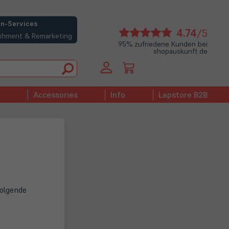
n-Services
(öffne
4.74
/5
bishment & Remarketing
in
95% zufriedene Kunden bei
shopauskunft.de
neue
Tab)
Accessories
Info
Lapstore B2B
folgende