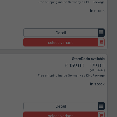
Free shipping inside Germany as DHL Package
In stock
Detail
select variant
Store
Deals
available
€ 159,00 - 179,00
(VAT included)
Free shipping inside Germany as DHL Package
In stock
Detail
select variant