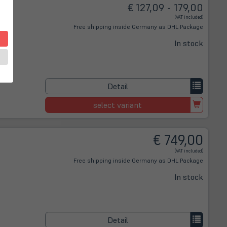
€ 127,09 - 179,00
(VAT included)
Free shipping inside Germany as DHL Package
In stock
Detail
select variant
€ 749,00
(VAT included)
Free shipping inside Germany as DHL Package
In stock
Detail