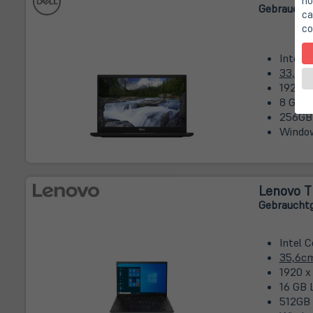
no
Gebrauchtg
ca
co
Intel 
33,8c
1920 x
8 GB D
256GB
Window
Lenovo T
Gebrauchtg
Intel C
35,6c
1920 x
16 GB 
512GB