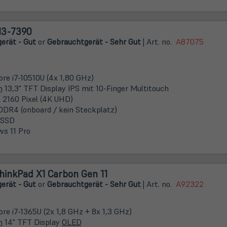
 13-7390
erät - Gut
or
Gebrauchtgerät - Sehr Gut
| Art. no.
A87075
ore i7-10510U (4x 1,80 GHz)
m
13,3" TFT Display IPS mit 10-Finger Multitouch
 2160 Pixel (4K UHD)
DDR4 (onboard / kein Steckplatz)
 SSD
s 11 Pro
hinkPad X1 Carbon Gen 11
erät - Gut
or
Gebrauchtgerät - Sehr Gut
| Art. no.
A92322
ore i7-1365U (2x 1,8 GHz + 8x 1,3 GHz)
m
14" TFT Display
OLED