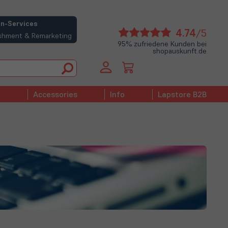
n-Services
(öffne
4.74
/5
bishment & Remarketing
in
95% zufriedene Kunden bei
shopauskunft.de
neue
Tab)
Accessories
Info
Lapstore B2B