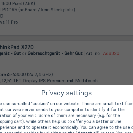
1800 Pixel (2.8K)
LPDDR5 (onBoard / kein Steckplatz)
SD
s 11 Pro
hinkPad X270
erät - Gut
or
Gebrauchtgerät - Sehr Gut
| Art. no.
A68320
Core i5-6300U (2x 2,4 GHz)
m
12,5" TFT Display IPS Premium mit Multitouch
 1080 Pixel (FHD)
Privacy settings
DR4 (1x 8 GB)
 SSD M.2 PCIe/NVMe
 use so-called "cookies" on our website. These are small text file
s 10 Pro
at our web server sends to your computer to identify it for the
ration of your visit. Some of them are necessary (e.g. for the
opping cart), while others help us to offer you a better online
perience and to operate it economically. You can agree to the use 
tude 7390