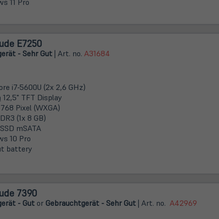
s 11 Pro
tude E7250
erät - Sehr Gut
| Art. no.
A31684
Core i7-5600U (2x 2,6 GHz)
m
12,5" TFT Display
 768 Pixel (WXGA)
DR3 (1x 8 GB)
 SSD mSATA
s 10 Pro
t battery
tude 7390
erät - Gut
or
Gebrauchtgerät - Sehr Gut
| Art. no.
A42969