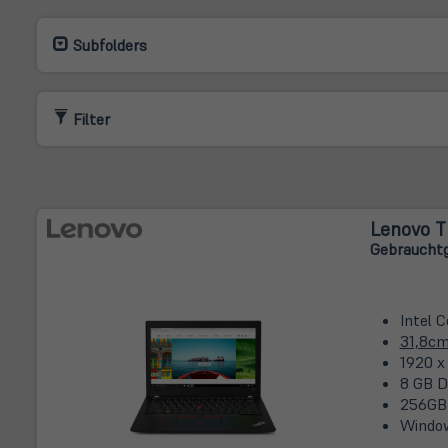
Subfolders
Filter
Lenovo T
Gebrauchtg
Intel 
31,8c
1920 x
8 GB D
256GB
Window