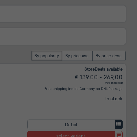
By popularity
By price asc.
By price desc.
Store
Deals
available
€ 139,00 - 269,00
(VAT included)
Free shipping inside Germany as DHL Package
In stock
Detail
select variant