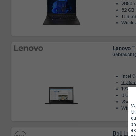
2880 x 
32 GB 
1TB S
Window
Lenovo T
Gebrauchtg
Intel 
31,8c
1920 x
8 GB D
256GB
We
Window
th
du
sh
ex
Dell Lati