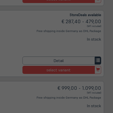
Store
Deals
available
€ 287,40 - 479,00
(VAT included)
Free shipping inside Germany as DHL Package
In stock
Detail
select variant
€ 999,00 - 1.099,00
(VAT included)
Free shipping inside Germany as DHL Package
In stock