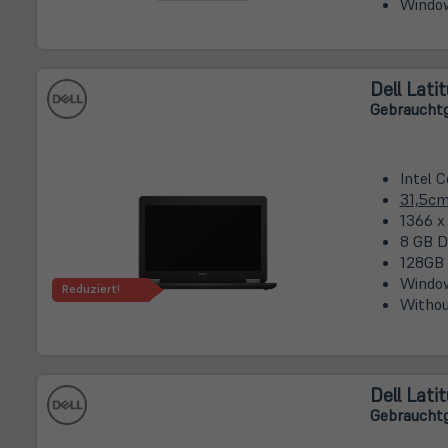
Window
Dell Lati
Gebrauchtg
Intel 
31,5c
1366 x
8 GB D
128GB
Window
Reduziert!
Withou
Dell Lati
Gebrauchtg