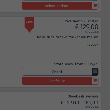
select variant
Reduziert:
-31%
Statt € 189,00
€ 129,00
(VAT included)
Free shipping inside Germany as DHL Package
In stock
Store
Deals
from € 109,65
Detail
Configure
Store
Deals
available
€ 129,00 - 189,00
(VAT included)