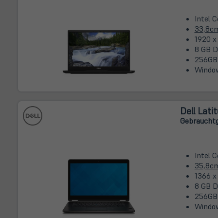
Intel 
33,8c
1920 x
8 GB D
256GB
Window
Dell Lati
Gebrauchtg
Intel 
35,8c
1366 x
8 GB 
256GB
Window