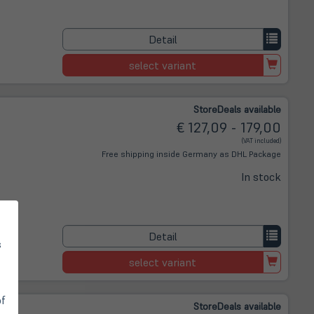
Detail
select variant
Store
Deals
available
€ 127,09 - 179,00
(VAT included)
Free shipping inside Germany as DHL Package
In stock
Detail
s
select variant
of
Store
Deals
available