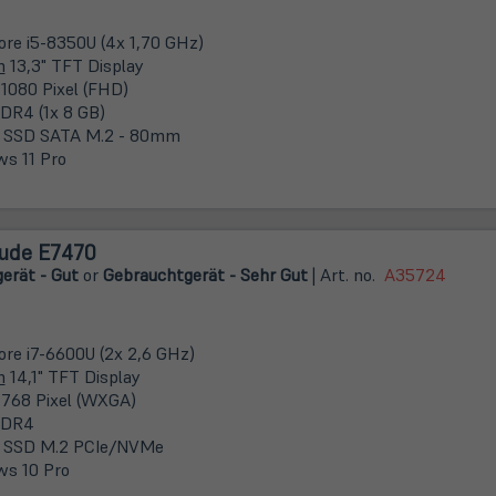
Core i5-8350U (4x 1,70 GHz)
m
13,3" TFT Display
 1080 Pixel (FHD)
DR4 (1x 8 GB)
 SSD SATA M.2 - 80mm
s 11 Pro
tude E7470
erät - Gut
or
Gebrauchtgerät - Sehr Gut
| Art. no.
A35724
Core i7-6600U (2x 2,6 GHz)
m
14,1" TFT Display
 768 Pixel (WXGA)
DDR4
 SSD M.2 PCIe/NVMe
s 10 Pro