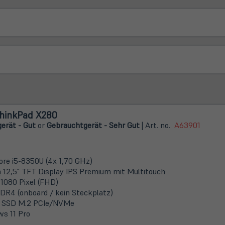
hinkPad X280
erät - Gut
or
Gebrauchtgerät - Sehr Gut
| Art. no.
A63901
Core i5-8350U (4x 1,70 GHz)
m
12,5" TFT Display IPS Premium mit Multitouch
 1080 Pixel (FHD)
DR4 (onboard / kein Steckplatz)
 SSD M.2 PCIe/NVMe
s 11 Pro