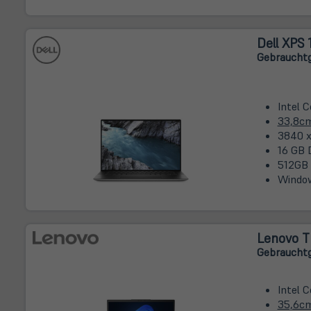
Dell XPS
Gebrauchtg
Intel C
33,8c
3840 x
16 GB 
512GB
Window
Lenovo T
Gebrauchtg
Intel C
35,6c