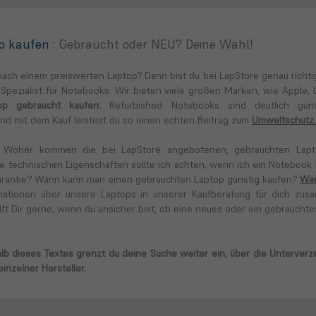
op kaufen
: Gebraucht oder NEU? Deine Wahl!
nach einem preiswerten Laptop? Dann bist du bei LapStore genau richt
Spezialist für Notebooks. Wir bieten viele großen Marken, wie Apple, Le
op gebraucht kaufen:
Refurbished Notebooks sind deutlich güns
d mit dem Kauf leistest du so einen echten Beitrag zum
Umweltschutz.
 Woher kommen die bei LapStore angebotenen, gebrauchten Lap
he technischen Eigenschaften sollte ich achten, wenn ich ein Noteboo
arantie? Wann kann man einen gebrauchten Laptop günstig kaufen?
Wei
mationen über unsere Laptops in unserer Kaufberatung für dich zus
ft Dir gerne, wenn du unsicher bist, ob eine neues oder ein gebraucht
alb dieses Textes grenzt du deine Suche weiter ein, über die Unterver
inzelner Hersteller.