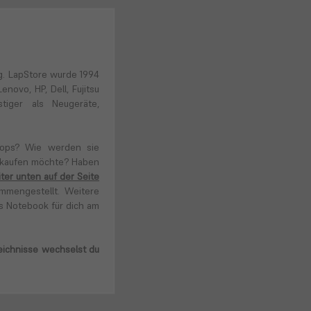
ig. LapStore wurde 1994
novo, HP, Dell, Fujitsu
tiger als Neugeräte,
(öffnet
in
neuem
tops? Wie werden sie
Tab)
k kaufen möchte? Haben
ter unten auf der Seite
ammengestellt. Weitere
es Notebook für dich am
zeichnisse wechselst du