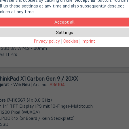
n-essential cookies by clicking on the "
Accept all
" button. You can
erät - Gut
or
Gebrauchtgerät - Sehr Gut
| Art. no.
A52097
ll up these settings at any time and also subsequently deselect
okies at any time
Accept all
Core i5-8350U (4x 1,70 GHz)
m
13,3" TFT Display
Settings
 1080 Pixel (FHD)
Privacy policy
|
Cookies
|
Imprint
DR4 (1x 8 GB)
 SSD SATA M.2 - 80mm
s 11 Pro
hinkPad X1 Carbon Gen 9 / 20XX
erät - Wie Neu
| Art. no.
A86104
ore i7-1185G7 (4x 3,0 GHz)
m
14" TFT Display IPS mit 10-Finger-Multitouch
 1200 Pixel (WUXGA)
LPDDR4x (onBoard / kein Steckplatz)
 SSD