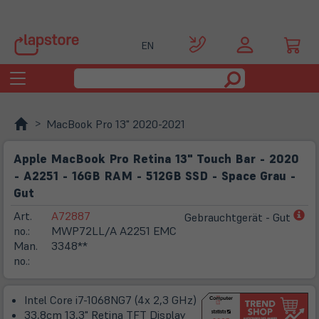
EN
Toggle
navigation
MacBook Pro 13" 2020-2021
Apple MacBook Pro Retina 13" Touch Bar - 2020
- A2251 - 16GB RAM - 512GB SSD - Space Grau -
Gut
(öf
Art.
A72887
Gebrauchtgerät - Gut
in
no.:
MWP72LL/A A2251 EMC
ne
Man.
3348**
Ta
no.:
Intel Core i7-1068NG7 (4x 2,3 GHz)
33,8cm
13,3" Retina TFT Display