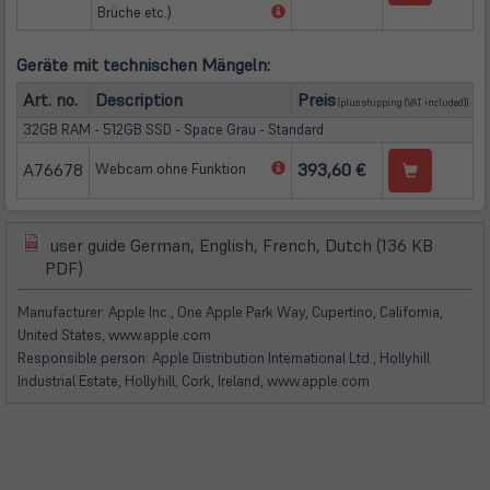
(öffnet
Brüche etc.)
in
neuem
Geräte mit technischen Mängeln:
Tab)
(öffnet in neuem Tab
Art. no.
Description
Preis
(plus
shipping
(VAT included))
32GB RAM - 512GB SSD - Space Grau - Standard
A76678
(öffnet
393,60 €
Webcam ohne Funktion
in
neuem
Tab)
user guide German, English, French, Dutch (136 KB
(öffnet
(öffnet
PDF)
in
in
neuem
neuem
Manufacturer: Apple Inc., One Apple Park Way, Cupertino, California,
Tab)
Tab)
United States, www.apple.com
Responsible person: Apple Distribution International Ltd., Hollyhill
Industrial Estate, Hollyhill, Cork, Ireland, www.apple.com