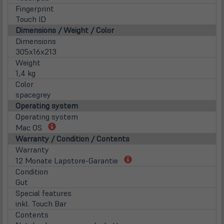
Fingerprint
Touch ID
Dimensions / Weight / Color
Dimensions
305x16x213
Weight
1,4 kg
Color
spacegrey
Operating system
Operating system
(öffnet
Mac OS
in
Warranty / Condition / Contents
neuem
Warranty
Tab)
(öffnet
12 Monate Lapstore-Garantie
in
Condition
neuem
Gut
Tab)
Special features
inkl. Touch Bar
Contents