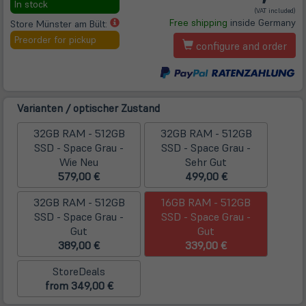
In stock
(VAT included)
neuem
(öffnet
Free shipping
inside Germany
Store Münster am Bült:
Tab)
in
Preorder for pickup
configure and order
neuem
Tab)
Varianten / optischer Zustand
32GB RAM - 512GB
32GB RAM - 512GB
SSD - Space Grau -
SSD - Space Grau -
Wie Neu
Sehr Gut
579,00 €
499,00 €
32GB RAM - 512GB
16GB RAM - 512GB
SSD - Space Grau -
SSD - Space Grau -
Gut
Gut
389,00 €
339,00 €
StoreDeals
from 349,00 €