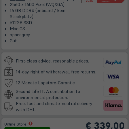
2560 x 1600 Pixel (WQXGA)
16 GB DDR4 (onboard / kein
Steckplatz)
512GB SSD
Mac OS
spacegrey
Gut
First-class advice, reasonable prices.
14-day right of withdrawal, free returns.
(öffnet
12 Monate Lapstore-Garantie
in
Second Life IT: A contribution to
neuem
environmental protection.
Tab)
Free, fast and climate-neutral delivery
with DHL.
€
339,00
(öffnet
Online Store:
in