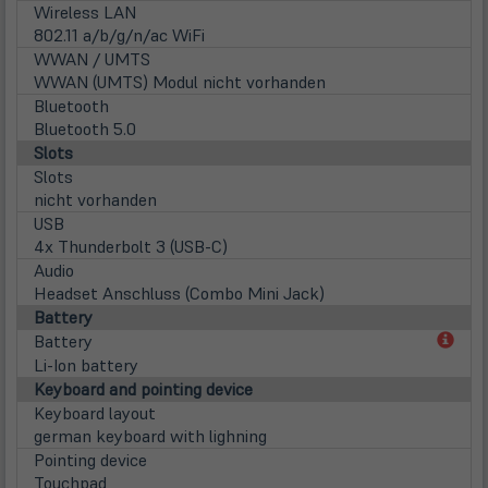
Wireless LAN
802.11 a/b/g/n/ac WiFi
WWAN / UMTS
WWAN (UMTS) Modul nicht vorhanden
Bluetooth
Bluetooth 5.0
Slots
Slots
nicht vorhanden
USB
4x Thunderbolt 3 (USB-C)
Audio
Headset Anschluss (Combo Mini Jack)
Battery
(öff
Battery
in
Li-Ion battery
neu
Keyboard and pointing device
Tab)
Keyboard layout
german keyboard with lighning
Pointing device
Touchpad