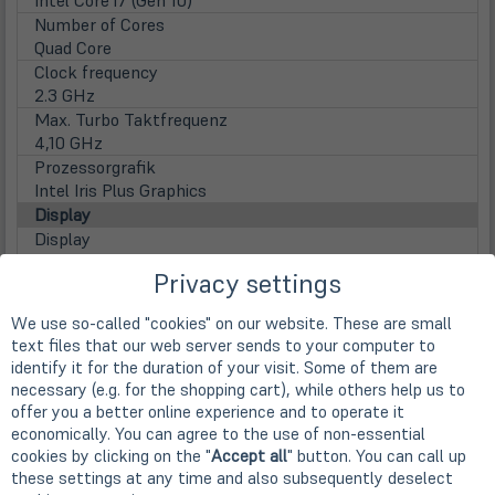
Number of Cores
Quad Core
Clock frequency
2.3 GHz
Max. Turbo Taktfrequenz
4,10 GHz
Prozessorgrafik
Intel Iris Plus Graphics
Display
Display
33,8cm
13,3" Retina TFT Display
Privacy settings
Screen Resolution
2560 x 1600 Pixel (WQXGA)
We use so-called "cookies" on our website. These are small
Aspect ratio
text files that our web server sends to your computer to
16:10
identify it for the duration of your visit. Some of them are
Surface
necessary (e.g. for the shopping cart), while others help us to
Glossy display
offer you a better online experience and to operate it
Lamp type
economically. You can agree to the use of non-essential
LED backlight
cookies by clicking on the "
Accept all
" button. You can call up
Touchscreen
these settings at any time and also subsequently deselect