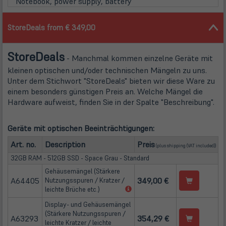
Notebook, power supply, battery
StoreDeals from € 349,00
Store
Deals
- Manchmal kommen einzelne Geräte mit
kleinen optischen und/oder technischen Mängeln zu uns.
Unter dem Stichwort "StoreDeals" bieten wir diese Ware zu
einem besonders günstigen Preis an. Welche Mängel die
Hardware aufweist, finden Sie in der Spalte "Beschreibung".
Geräte mit optischen Beeinträchtigungen:
(öffnet in neuem Tab
Art. no.
Description
Preis
(plus
shipping
(VAT included))
32GB RAM - 512GB SSD - Space Grau - Standard
Gehäusemängel (Stärkere
A64405
349,00 €
Nutzungsspuren / Kratzer /
(öffnet
leichte Brüche etc.)
in
Display- und Gehäusemängel
neuem
(Stärkere Nutzungsspuren /
Tab)
A63293
354,29 €
leichte Kratzer / leichte