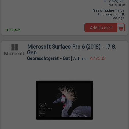
€ 249,00
(VAT included)
Free shipping inside
Germany as DHL
Package
Add to cart
In stock
Microsoft Surface Pro 6 (2018) - I7 8.
Gen
Gebrauchtgerät - Gut
| Art. no.
A77033