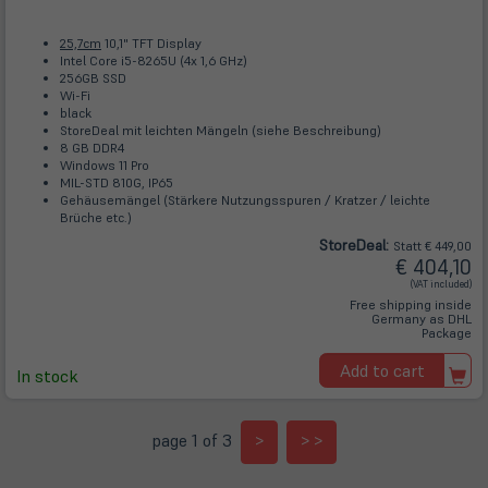
25,7cm
10,1" TFT Display
Intel Core i5-8265U (4x 1,6 GHz)
256GB SSD
Wi-Fi
black
StoreDeal mit leichten Mängeln (siehe Beschreibung)
8 GB DDR4
Windows 11 Pro
MIL-STD 810G, IP65
Gehäusemängel (Stärkere Nutzungsspuren / Kratzer / leichte
Brüche etc.)
Store
Deal
:
Statt € 449,00
€ 404,10
(VAT included)
Free shipping inside
Germany as DHL
Package
Add to cart
In stock
page 1 of 3
>
> >