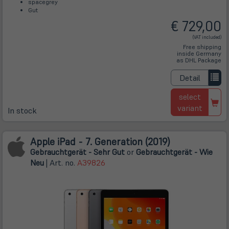
spacegrey
Gut
€ 729,00
(VAT included)
Free shipping
inside Germany
as DHL Package
Detail
select
variant
In stock
Apple iPad - 7. Generation (2019)
Gebrauchtgerät - Sehr Gut
or
Gebrauchtgerät - Wie
Neu
| Art. no.
A39826