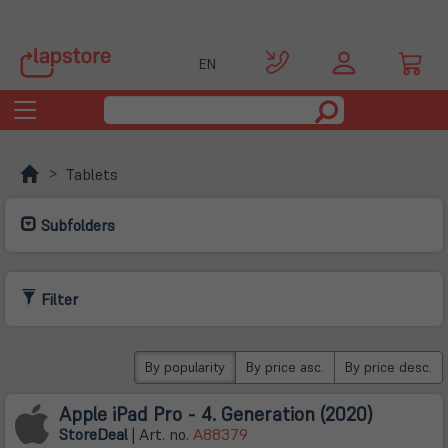
EN
Toggle
navigation
Tablets
Subfolders
Filter
By popularity
By price asc.
By price desc.
Apple iPad Pro - 4. Generation (2020)
Store
Deal
| Art. no.
A88379