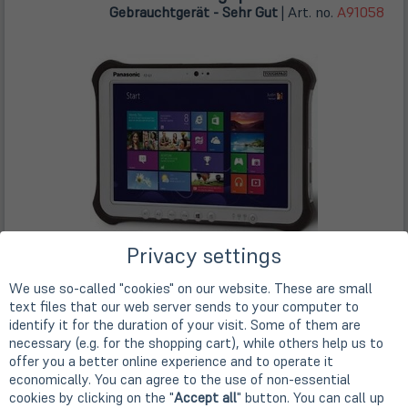
Gebrauchtgerät - Sehr Gut
| Art. no.
A91058
Privacy settings
25,7cm
10,1" TFT Display IPS
Intel Core i5-7300U (2x 2,60 GHz)
We use so-called "cookies" on our website. These are small
256GB SSD
text files that our web server sends to your computer to
WLAN 802.11a/b/g/n
identify it for the duration of your visit. Some of them are
black / silver
Sehr Gut
necessary (e.g. for the shopping cart), while others help us to
1920 x 1200 Pixel (WUXGA)
offer you a better online experience and to operate it
Windows 10 Pro
economically. You can agree to the use of non-essential
Kein Eingabestift im Lieferumfang enthalten.
cookies by clicking on the "
Accept all
" button. You can call up
Store
Deals