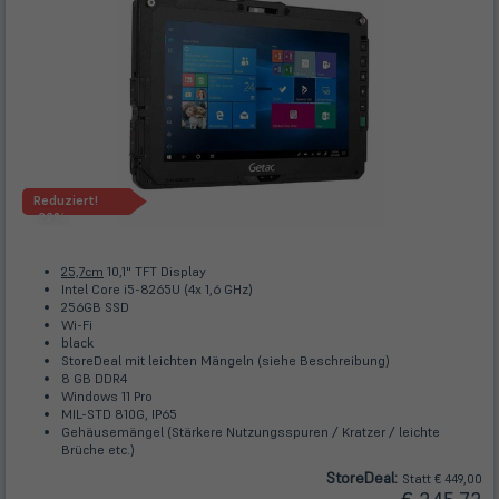
Reduziert!
-22%
25,7cm
10,1" TFT Display
Intel Core i5-8265U (4x 1,6 GHz)
256GB SSD
Wi-Fi
black
StoreDeal mit leichten Mängeln (siehe Beschreibung)
8 GB DDR4
Windows 11 Pro
MIL-STD 810G, IP65
Gehäusemängel (Stärkere Nutzungsspuren / Kratzer / leichte
Brüche etc.)
Store
Deal
:
Statt € 449,00