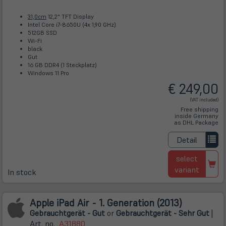
31,0cm
12,2" TFT Display
Intel Core i7-8650U (4x 1,90 GHz)
512GB SSD
Wi-Fi
black
Gut
16 GB DDR4 (1 Steckplatz)
Windows 11 Pro
€ 249,00
(VAT included)
Free shipping
inside Germany
as DHL Package
Detail
select
variant
In stock
Apple iPad Air - 1. Generation (2013)
Gebrauchtgerät - Gut
or
Gebrauchtgerät - Sehr Gut
|
Art. no.
A31880