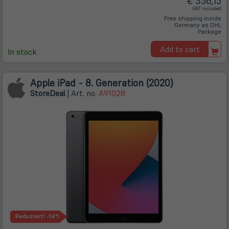
€ 356,15
(VAT included)
Free shipping inside
Germany as DHL
Package
Add to cart
In stock
Apple iPad - 8. Generation (2020)
Store
Deal
| Art. no.
A91028
Reduziert!
-14%