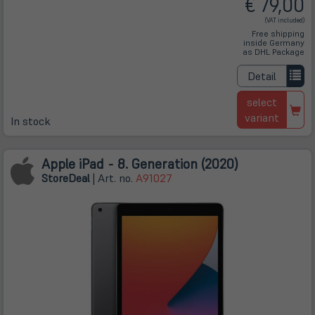
€ 79,00
(VAT included)
Free shipping
inside Germany
as DHL Package
Detail
select
variant
In stock
Apple iPad - 8. Generation (2020)
Store
Deal
| Art. no.
A91027