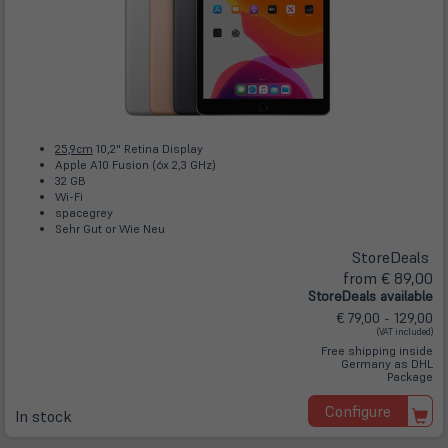
25,9cm
10,2" Retina Display
Apple A10 Fusion (6x 2,3 GHz)
32 GB
Wi-Fi
spacegrey
Sehr Gut or Wie Neu
Store
Deals
from € 89,00
Store
Deals
available
€ 79,00 - 129,00
(VAT included)
Free shipping inside
Germany as DHL
Package
Configure
In stock