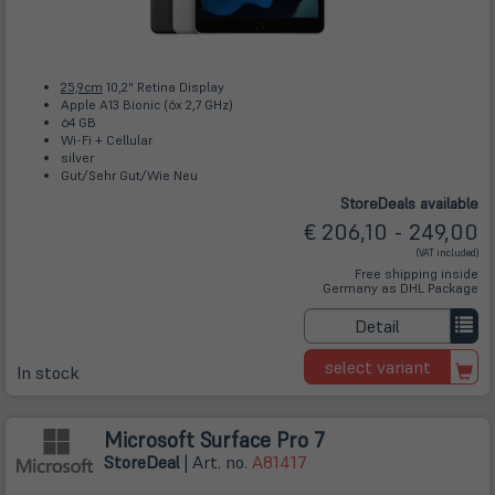
25,9cm
10,2" Retina Display
Apple A13 Bionic (6x 2,7 GHz)
64 GB
Wi-Fi + Cellular
silver
Gut/Sehr Gut/Wie Neu
Store
Deals
available
€ 206,10 - 249,00
(VAT included)
Free shipping inside
Germany as DHL Package
Detail
select variant
In stock
Microsoft Surface Pro 7
Store
Deal
| Art. no.
A81417