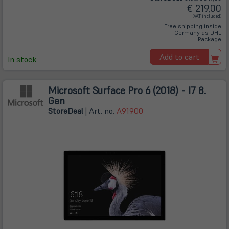
€ 219,00
(VAT included)
Free shipping inside
Germany as DHL
Package
Add to cart
In stock
Microsoft Surface Pro 6 (2018) - I7 8.
Gen
Store
Deal
| Art. no.
A91900