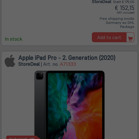
Store
Deal
:
Statt € 179,00
€ 152,15
(VAT included)
Free shipping inside
Germany as DHL
Package
Add to cart
In stock
Apple iPad Pro - 2. Generation (2020)
Store
Deal
| Art. no.
A71333