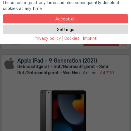
these settings at any time and also subsequently deselect
from € 169,15
cookies at any time
Store
Deals
from € 169,15
€ 199,00
Accept all
(VAT included)
Free shipping inside
Settings
Germany as DHL Package
Privacy policy
|
Cookies
|
Imprint
Configure
In stock
Apple iPad - 9. Generation (2021)
Gebrauchtgerät - Gut
/
Gebrauchtgerät - Sehr
Gut
/
Gebrauchtgerät - Wie Neu
| Art. no.
A49191