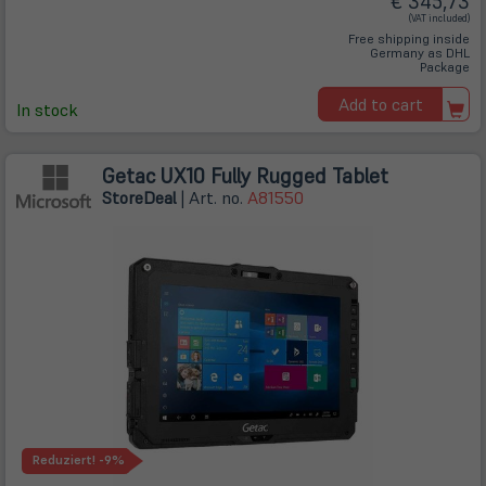
€ 345,73
(VAT included)
Free shipping inside
Germany as DHL
Package
Add to cart
In stock
Getac UX10 Fully Rugged Tablet
Store
Deal
| Art. no.
A81550
Reduziert!
-9%