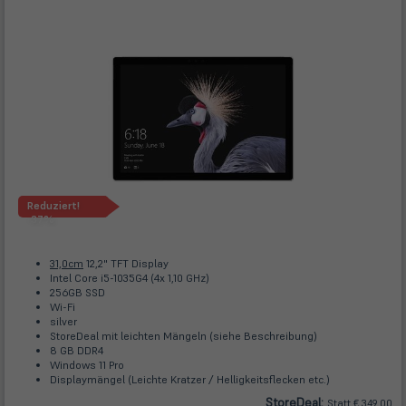
Reduziert!
-37%
31,0cm
12,2" TFT Display
Intel Core i5-1035G4 (4x 1,10 GHz)
256GB SSD
Wi-Fi
silver
StoreDeal mit leichten Mängeln (siehe Beschreibung)
8 GB DDR4
Windows 11 Pro
Displaymängel (Leichte Kratzer / Helligkeitsflecken etc.)
Store
Deal
:
Statt € 349,00