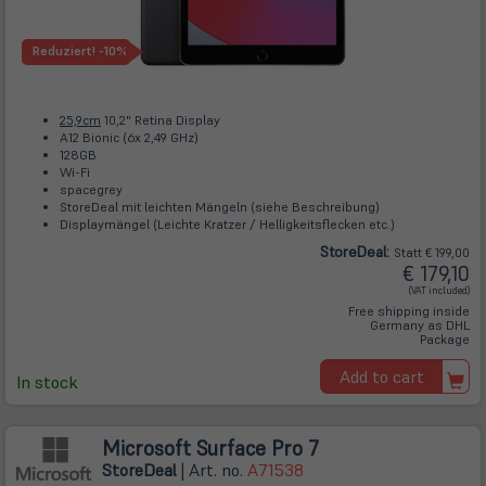
Reduziert!
-10%
25,9cm
10,2" Retina Display
A12 Bionic (6x 2,49 GHz)
128GB
Wi-Fi
spacegrey
StoreDeal mit leichten Mängeln (siehe Beschreibung)
Displaymängel (Leichte Kratzer / Helligkeitsflecken etc.)
Store
Deal
:
Statt € 199,00
€ 179,10
(VAT included)
Free shipping inside
Germany as DHL
Package
Add to cart
In stock
Microsoft Surface Pro 7
Store
Deal
| Art. no.
A71538