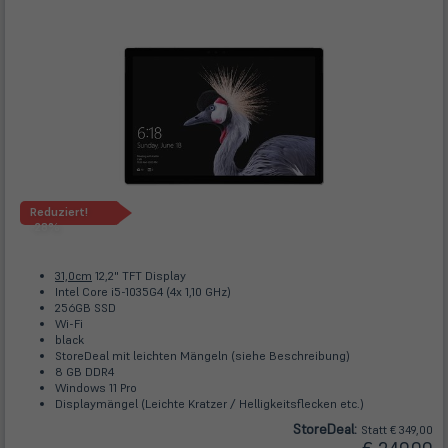
Reduziert!
-28%
31,0cm
12,2" TFT Display
Intel Core i5-1035G4 (4x 1,10 GHz)
256GB SSD
Wi-Fi
black
StoreDeal mit leichten Mängeln (siehe Beschreibung)
8 GB DDR4
Windows 11 Pro
Displaymängel (Leichte Kratzer / Helligkeitsflecken etc.)
Store
Deal
:
Statt € 349,00