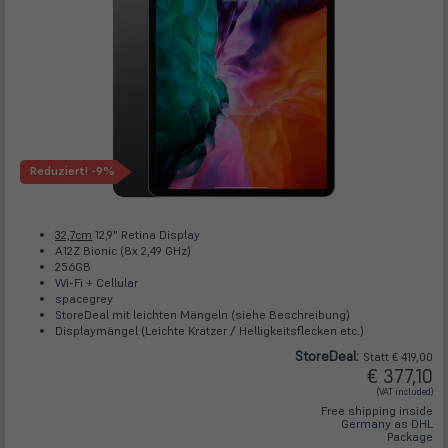
Reduziert!
-9%
32,7cm
12,9" Retina Display
A12Z Bionic (8x 2,49 GHz)
256GB
Wi-Fi + Cellular
spacegrey
StoreDeal mit leichten Mängeln (siehe Beschreibung)
Displaymängel (Leichte Kratzer / Helligkeitsflecken etc.)
Store
Deal
:
Statt € 419,00
€ 377,10
(VAT included)
Free shipping inside
Germany as DHL
Package