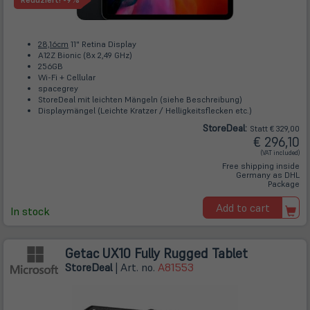
Reduziert!
-9%
28,16cm
11" Retina Display
A12Z Bionic (8x 2,49 GHz)
256GB
Wi-Fi + Cellular
spacegrey
StoreDeal mit leichten Mängeln (siehe Beschreibung)
Displaymängel (Leichte Kratzer / Helligkeitsflecken etc.)
Store
Deal
:
Statt € 329,00
€ 296,10
(VAT included)
Free shipping inside
Germany as DHL
Package
Add to cart
In stock
Getac UX10 Fully Rugged Tablet
Store
Deal
| Art. no.
A81553