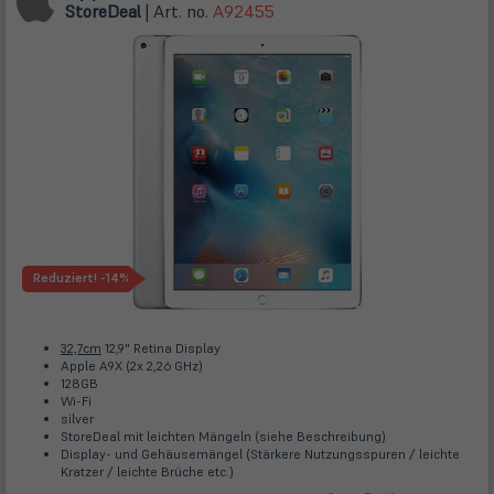
Store
Deal
| Art. no.
A92455
Reduziert!
-14%
32,7cm
12,9" Retina Display
Apple A9X (2x 2,26 GHz)
128GB
Wi-Fi
silver
StoreDeal mit leichten Mängeln (siehe Beschreibung)
Display- und Gehäusemängel (Stärkere Nutzungsspuren / leichte
Kratzer / leichte Brüche etc.)