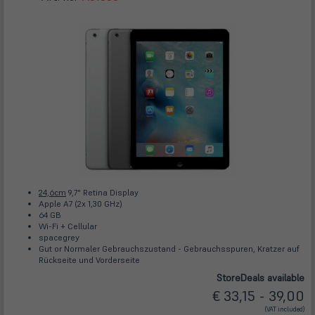
24,6cm
9,7" Retina Display
Apple A7 (2x 1,30 GHz)
64 GB
Wi-Fi + Cellular
spacegrey
Gut or Normaler Gebrauchszustand - Gebrauchsspuren, Kratzer auf
Rückseite und Vorderseite
Store
Deals
available
€ 33,15 - 39,00
(VAT included)