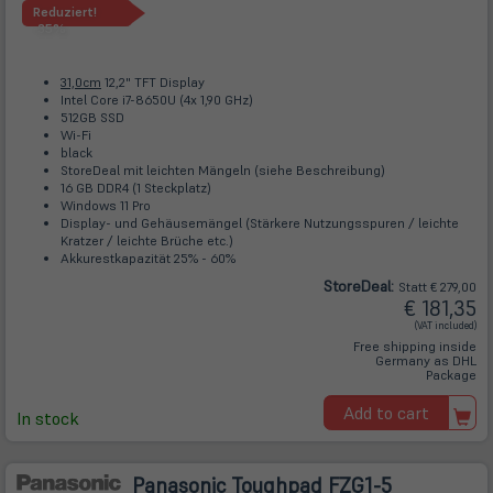
Reduziert!
-35%
31,0cm
12,2" TFT Display
Intel Core i7-8650U (4x 1,90 GHz)
512GB SSD
Wi-Fi
black
StoreDeal mit leichten Mängeln (siehe Beschreibung)
16 GB DDR4 (1 Steckplatz)
Windows 11 Pro
Display- und Gehäusemängel (Stärkere Nutzungsspuren / leichte
Kratzer / leichte Brüche etc.)
Akkurestkapazität 25% - 60%
Store
Deal
:
Statt € 279,00
€ 181,35
(VAT included)
Free shipping inside
Germany as DHL
Package
Add to cart
In stock
Panasonic Toughpad FZG1-5