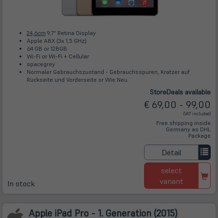
24,6cm
9,7" Retina Display
Apple A8X (3x 1,5 GHz)
64 GB or 128GB
Wi-Fi or Wi-Fi + Cellular
spacegrey
Normaler Gebrauchszustand - Gebrauchsspuren, Kratzer auf
Rückseite und Vorderseite or Wie Neu
Store
Deals
available
€ 69,00 - 99,00
(VAT included)
Free shipping inside
Germany as DHL
Package
Detail
select
variant
In stock
Apple iPad Pro - 1. Generation (2015)