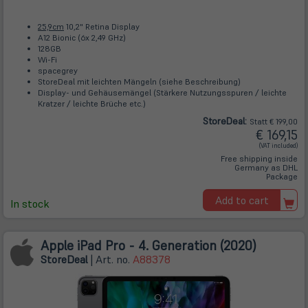
25,9cm
10,2" Retina Display
A12 Bionic (6x 2,49 GHz)
128GB
Wi-Fi
spacegrey
StoreDeal mit leichten Mängeln (siehe Beschreibung)
Display- und Gehäusemängel (Stärkere Nutzungsspuren / leichte
Kratzer / leichte Brüche etc.)
Store
Deal
:
Statt € 199,00
€ 169,15
(VAT included)
Free shipping inside
Germany as DHL
Package
Add to cart
In stock
Apple iPad Pro - 4. Generation (2020)
Store
Deal
| Art. no.
A88378