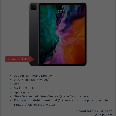
Reduziert!
-15%
32,7cm
12,9" Retina Display
A12Z Bionic (8x 2,49 GHz)
256GB
Wi-Fi + Cellular
spacegrey
StoreDeal mit leichten Mängeln (siehe Beschreibung)
Display- und Gehäusemängel (Stärkere Nutzungsspuren / leichte
Kratzer / leichte Brüche etc.)
Store
Deal
:
Statt € 419,00