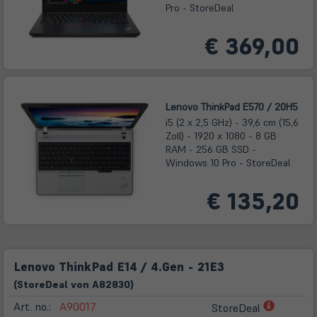
Pro - StoreDeal
€ 369,00
Lenovo ThinkPad E570 / 20H5
i5 (2 x 2,5 GHz) - 39,6 cm (15,6
Zoll) - 1920 x 1080 - 8 GB
RAM - 256 GB SSD -
Windows 10 Pro - StoreDeal
€ 135,20
Lenovo ThinkPad E14 / 4.Gen - 21E3
(
Store
Deal
von
A82830
)
(öffnet
Art. no.:
A90017
StoreDeal