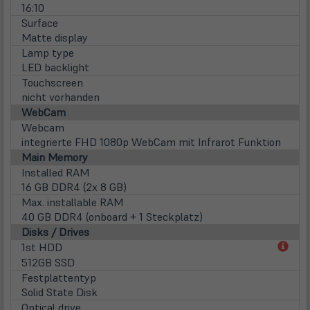
16:10
Surface
Matte display
Lamp type
LED backlight
Touchscreen
nicht vorhanden
WebCam
Webcam
integrierte FHD 1080p WebCam mit Infrarot Funktion
Main Memory
Installed RAM
16 GB DDR4 (2x 8 GB)
Max. installable RAM
40 GB DDR4 (onboard + 1 Steckplatz)
Disks / Drives
(öff
1st HDD
in
512GB SSD
neu
Festplattentyp
Tab)
Solid State Disk
Optical drive