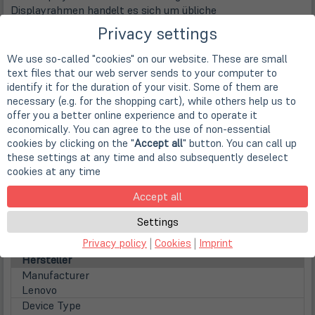
Displayrahmen handelt es sich um übliche
Gebrauchsspuren, die durch Krafteinwirkungen beim Auf-
Privacy settings
und Zuklappen und eine falsche Transportweise entstehen
können.
We use so-called "cookies" on our website. These are small
text files that our web server sends to your computer to
Beispielbilder:
identify it for the duration of your visit. Some of them are
necessary (e.g. for the shopping cart), while others help us to
offer you a better online experience and to operate it
economically. You can agree to the use of non-essential
cookies by clicking on the "
Accept all
" button. You can call up
these settings at any time and also subsequently deselect
cookies at any time
Accept all
Achtung! Bei diesen Bildern handelt es sich
nicht
um Fotos
vom jeweiligen Produkt
, sondern lediglich um Beispielbilder
Settings
zur Verdeutlichung der Fehlerkategorie!
Privacy policy
|
Cookies
|
Imprint
Hersteller
Manufacturer
Lenovo
Device Type