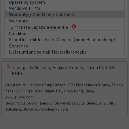
Operating system
Windows 11 Pro
Warranty / Condition / Contents
Warranty
(öffnet
15 Monate Lapstore-Garantie
in
Condition
neuem
StoreDeal mit leichten Mängeln (siehe Beschreibung)
Tab)
Contents
Lieferumfang gemäß Herstellerangabe
user guide German, English, French, Dutch (136 KB
(öffnet
(öffnet
PDF)
in
in
neuem
neuem
Manufacturer: Lenovo Group Limited, 23rd Floor, Lincoln House, Taikoo
Tab)
Tab)
Place, 979 King's Road, Quarry Bay, Hong Kong, China,
www.lenovo.com
Responsible person: Lenovo (Slovakia) s.r.o., Landererova 12, 81109
Bratislava, Slovakia, www.lenovo.com