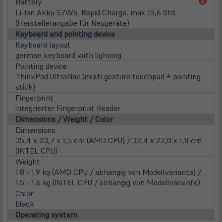
(öff
Battery
in
Li-Ion Akku 57Wh, Rapid Charge, max 15,6 Std.
neu
(Herstellerangabe für Neugeräte)
Tab)
Keyboard and pointing device
Keyboard layout
german keyboard with lighning
Pointing device
ThinkPad UltraNav (multi gesture touchpad + pointing
stick)
Fingerprint
integrierter Fingerprint Reader
Dimensions / Weight / Color
Dimensions
35,4 x 23,7 x 1,5 cm (AMD CPU) / 32,4 x 22,0 x 1,8 cm
(INTEL CPU)
Weight
1.8 - 1,9 kg (AMD CPU / abhängig von Modellvariante) /
1.5 - 1,6 kg (INTEL CPU / abhängig von Modellvariante)
Color
black
Operating system