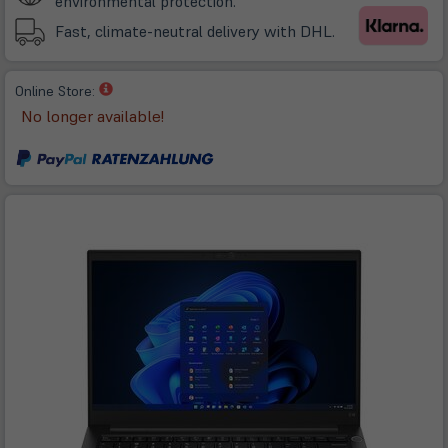
environmental protection.
Tab)
Fast, climate-neutral delivery with DHL.
(öffnet
Online Store:
in
No longer available!
neuem
Tab)