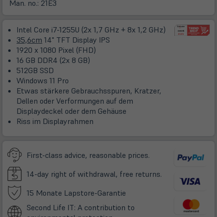
in
Man. no.:
21E3
neuem
Tab)
Intel Core i7-1255U (2x 1,7 GHz + 8x 1,2 GHz)
35,6cm
14" TFT Display IPS
1920 x 1080 Pixel (FHD)
16 GB DDR4 (2x 8 GB)
512GB SSD
Windows 11 Pro
Etwas stärkere Gebrauchsspuren, Kratzer,
Dellen oder Verformungen auf dem
Displaydeckel oder dem Gehäuse
Riss im Displayrahmen
First-class advice, reasonable prices.
14-day right of withdrawal, free returns.
(öffnet
15 Monate Lapstore-Garantie
in
Second Life IT: A contribution to
neuem