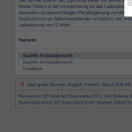
Kevlar-Fasern in die Ummantelung ist das Ladekabel rob
besonders strapazierfähigen Metalllegierung versehen. 
Zusätzlich ist ein Silikonkabelbinder enthalten, mit w
Ladeleistung von 12 Watt.
Features
Kuzinfo Artikelübersicht
Kuzinfo Artikelübersicht
Condition
(öffnet
user guide German, English, French, Dutch (136 KB
in
neuem
Manufacturer: EET Retail ApS, Bregnerødvej 133 D, 3460 Birkerød,
Tab)
Responsible person: EET Deutschland GmbH, Elisabeth-Selbert-St