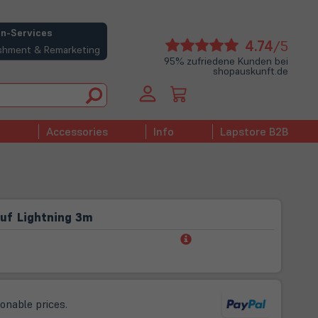
n-Services
(öffne
4.74
/5
bishment & Remarketing
in
95% zufriedene Kunden bei
shopauskunft.de
neue
Tab)
Accessories
Info
Lapstore B2B
uf Lightning 3m
(öffnet
in
neuem
Tab)
sonable prices.