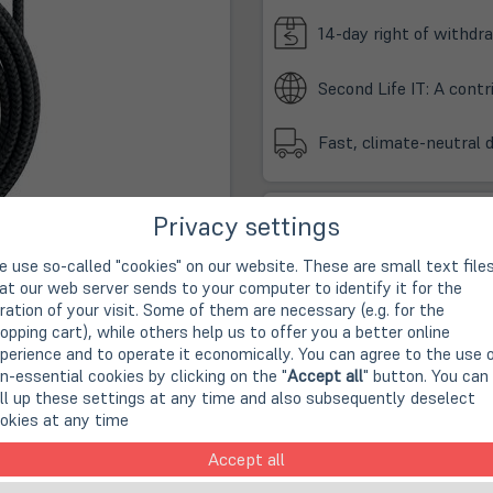
14-day right of withdra
Second Life IT: A cont
Fast, climate-neutral 
(öffnet
Online Store:
Privacy settings
in
In stock
neuem
 use so-called "cookies" on our website. These are small text file
(öffne
Store Münster am Bült:
Tab)
at our web server sends to your computer to identify it for the
in
Preorder for pickup
ration of your visit. Some of them are necessary (e.g. for the
neue
opping cart), while others help us to offer you a better online
Tab)
perience and to operate it economically. You can agree to the use 
n-essential cookies by clicking on the "
Accept all
" button. You can
ll up these settings at any time and also subsequently deselect
okies at any time
Accept all
afür geschaffen hoher Beanspruchung im Alltag standzuhalten. 