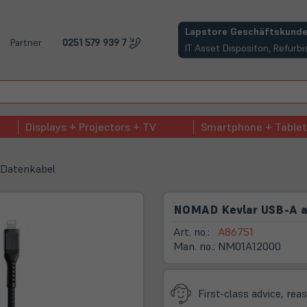
(öffnet in neuem Tab)
Lapstore Geschäftskunde
Partner
0251 579 939 7
IT Asset Dispositon, Refur
Displays + Projectors + TV
Smartphone + Tablet
 Datenkabel
NOMAD Kevlar USB-A a
Art. no.:
A86751
Man. no.:
NM01A12000
First-class advice, rea