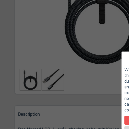
We
th
du
sh
ex
no
ca
co
Description
Das Nomad USB-A- auf Lightning-Kabel mit Kevlar ist d