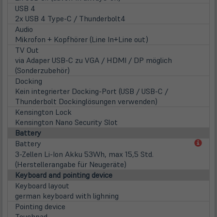
USB 4
2x USB 4 Type-C / Thunderbolt4
Audio
Mikrofon + Kopfhörer (Line In+Line out)
TV Out
via Adaper USB-C zu VGA / HDMI / DP möglich
(Sonderzubehör)
Docking
Kein integrierter Docking-Port (USB / USB-C /
Thunderbolt Dockinglösungen verwenden)
Kensington Lock
Kensington Nano Security Slot
Battery
(öff
Battery
in
3-Zellen Li-Ion Akku 53Wh, max 15,5 Std.
neu
(Herstellerangabe für Neugeräte)
Tab)
Keyboard and pointing device
Keyboard layout
german keyboard with lighning
Pointing device
Touchpad