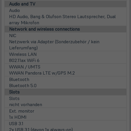
Audio and TV
Audio
HD Audio, Bang & Olufson Stereo Lautsprecher, Dual
array Mikrofon
Network and wireless connections
NIC
Netzwerk via Adapter (Sonderzubehör / kein
Lieferumfang)
Wireless LAN
802.11ax WiFi 6
WWAN / UMTS
WWAN Pandora LTE w/GPS M.2
Bluetooth
Bluetooth 5.0
Slots
Slots
nicht vorhanden
Ext. monitor
1x HDMI
USB 3.1
2x USB 3.1 (davon 1x always-on)