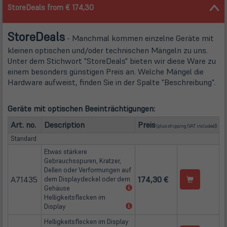
StoreDeals from € 174,30
Store
Deals
- Manchmal kommen einzelne Geräte mit
kleinen optischen und/oder technischen Mängeln zu uns.
Unter dem Stichwort "StoreDeals" bieten wir diese Ware zu
einem besonders günstigen Preis an. Welche Mängel die
Hardware aufweist, finden Sie in der Spalte "Beschreibung".
Geräte mit optischen Beeinträchtigungen:
(öffnet in neuem Tab
Art. no.
Description
Preis
(plus
shipping
(VAT included))
Standard
Etwas stärkere
Gebrauchsspuren, Kratzer,
Dellen oder Verformungen auf
A71435
174,30 €
dem Displaydeckel oder dem
(öffnet
Gehäuse
in
Helligkeitsflecken im
neuem
(öffnet
Display
Tab)
in
Helligkeitsflecken im Display
neuem