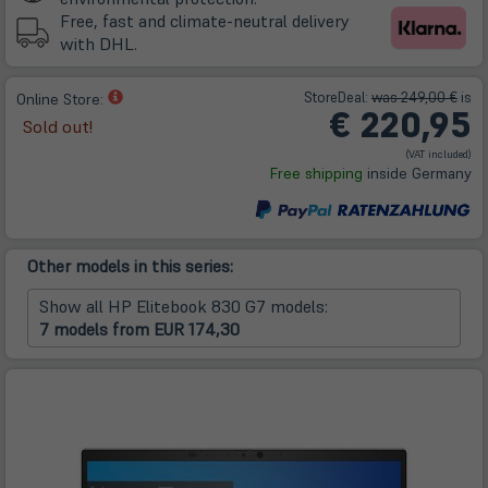
Tab)
Free, fast and climate-neutral delivery
with DHL.
(öffnet
Store
Deal
:
was 249,00 €
is
Online Store:
€ 220,95
in
Sold out!
neuem
(VAT included)
Tab)
Free shipping
inside Germany
Other models in this series:
Show all HP Elitebook 830 G7 models:
7 models from EUR 174,30