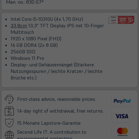
in
Man. no.:
830 G7*
neuem
Tab)
Intel Core i5-10310U (4x 1,70 GHz)
33,8cm
13,3" TFT Display IPS mit 10-Finger
Multitouch
1920 x 1080 Pixel (FHD)
16 GB DDR4 (2x 8 GB)
256GB SSD
Windows 11 Pro
Display- und Gehäusemängel (Stärkere
Nutzungsspuren / leichte Kratzer / leichte
Brüche etc.)
First-class advice, reasonable prices.
14-day right of withdrawal, free returns.
(öffnet
15 Monate Lapstore-Garantie
in
Second Life IT: A contribution to
neuem
environmental protection.