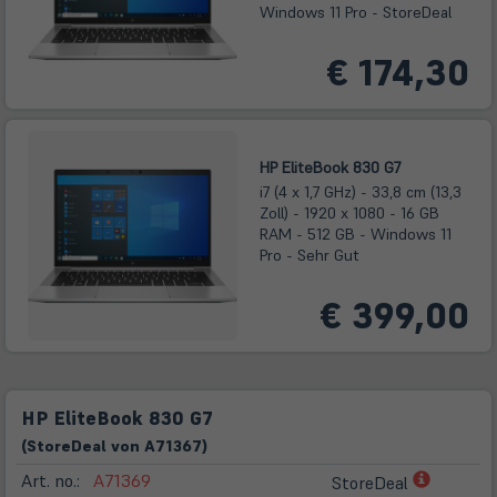
Windows 11 Pro - StoreDeal
€ 174,30
HP EliteBook 830 G7
i7 (4 x 1,7 GHz) - 33,8 cm (13,3
Zoll) - 1920 x 1080 - 16 GB
RAM - 512 GB - Windows 11
Pro - Sehr Gut
€ 399,00
HP EliteBook 830 G7
(
Store
Deal
von
A71367
)
(öffnet
Art. no.:
A71369
StoreDeal