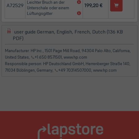
(öffnet
Leichter Bruch an der
Tab)
A72529
199,20 €
in
Unterschale oder einem
neuem
(öffnet
Lüftungsgitter
Tab)
in
neuem
Tab)
user guide German, English, French, Dutch (136 KB
(öffnet
(öffnet
PDF)
in
in
neuem
neuem
Manufacturer: HP Inc., 1501 Page Mill Road, 94304 Palo Alto, California,
Tab)
Tab)
United States,
📞
+1 650 8571501, www.hp.com
Responsible person: HP Deutschland GmbH, Herrenberger Straße 140,
71034 Böblingen, Germany,
📞
+49 70314507000, www.hp.com