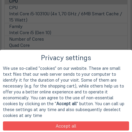
CPU
CPU
Intel Core i5-10310U (4x 1,70 GHz / 6MB Smart Cache /
15 Watt)
Family
Intel Core i5 (Gen 10)
Number of Cores
Quad Core
Clock frequency
Privacy settings
1.7 GHz
Max. Turbo Taktfrequenz
We use so-called "cookies" on our website. These are small
4,40 GHz
text files that our web server sends to your computer to
Prozessorgrafik
identify it for the duration of your visit. Some of them are
Intel UHD Graphics (4k Support)
necessary (e.g. for the shopping cart), while others help us to
Display
offer you a better online experience and to operate it
Display
economically. You can agree to the use of non-essential
33,8cm
13,3" TFT Display IPS mit 10-Finger Multitouch
cookies by clicking on the "
Accept all
" button. You can call up
Screen Resolution
these settings at any time and also subsequently deselect
1920 x 1080 Pixel (FHD)
cookies at any time
Aspect ratio
Accept all
16:9