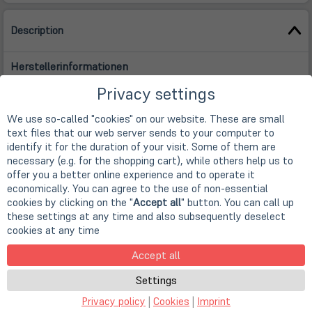
Description
Herstellerinformationen
Privacy settings
TV-Anschlussmöglichkeit
Genießen Sie Ihre Medien auf Ihren Fernsehern, digitalen
We use so-called "cookies" on our website. These are small
Fotorahmen und Notebook/PCs, indem Sie Ihr Laufwerk
text files that our web server sends to your computer to
einfach über ein USB-Kabel anschließen.
identify it for the duration of your visit. Some of them are
necessary (e.g. for the shopping cart), while others help us to
Überlegener Datenschutz mit M-DISC™ Unterstützung
offer you a better online experience and to operate it
Die M-DISC™ nutzt eine patentierte, steinähnliche
economically. You can agree to the use of non-essential
Aufzeichnungsoberfläche anstelle von organischem
cookies by clicking on the "
Accept all
" button. You can call up
Farbstoff, um Ihre Daten auf eine Disk zu ätzen. Die M-DISC
these settings at any time and also subsequently deselect
wurde getestet und hat sich als überdurchschnittliche DVD
cookies at any time
auf dem Markt bewährt.
Accept all
Silent Play
Settings
Die Silent Play-Technologie hilft bei der Reduzierung von
Störungen bei der Wiedergabe, indem sie verschiedene
Privacy policy
|
Cookies
|
Imprint