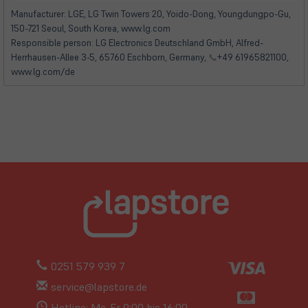
neuem
neuem
Manufacturer: LGE, LG Twin Towers 20, Yoido-Dong, Youngdungpo-Gu,
Tab)
Tab)
150-721 Seoul, South Korea, www.lg.com
Responsible person: LG Electronics Deutschland GmbH, Alfred-
Herrhausen-Allee 3-5, 65760 Eschborn, Germany,
📞
+49 61965821100,
www.lg.com/de
0251 579 939 7
service@lapstore.de
Hotline: Mo-Fr 9:00 bis 16:00