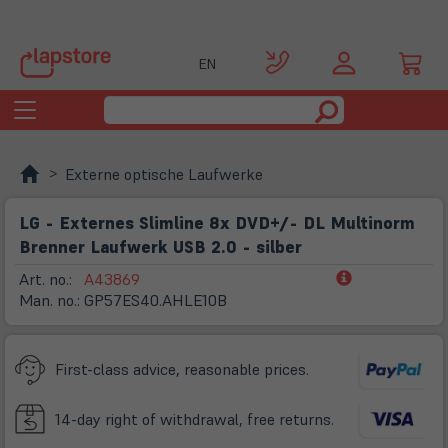
EN
Toggle
navigation
Externe optische Laufwerke
LG - Externes Slimline 8x DVD+/- DL Multinorm
Brenner Laufwerk USB 2.0 - silber
(öffnet
Art. no.:
A43869
in
Man. no.:
GP57ES40.AHLE10B
neuem
Tab)
First-class advice, reasonable prices.
14-day right of withdrawal, free returns.