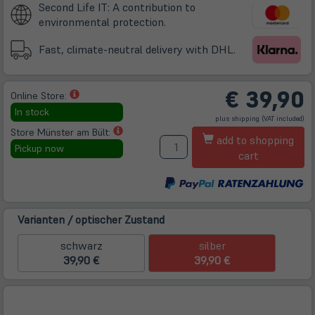
Second Life IT: A contribution to
environmental protection.
Fast, climate-neutral delivery with DHL.
€
39,90
(öffnet
Online Store:
in
In stock
(öffnet
plus
shipping
(VAT included)
neuem
in
neuem
(öffnet
Store Münster am Bült:
A
Tab)
Tab)
add to shopping
in
Pickup now
cart
neuem
Tab)
Varianten / optischer Zustand
schwarz
silber
39,90 €
39,90 €