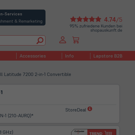
n-Services
(öffne
4.74
/5
bishment & Remarketing
in
95% zufriedene Kunden bei
shopauskunft.de
neue
Tab)
Accessories
Info
Lapstore B2B
ll Latitude 7200 2-in-1 Convertible
-1
(öffnet
StoreDeal
in
N-1 (210-AURQ)*
neuem
Tab)
,8 GHz)