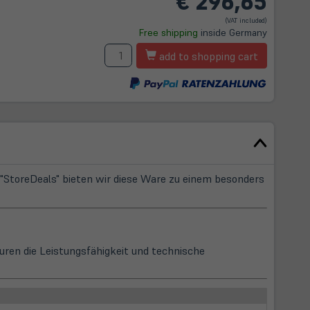
€
296,65
t
(VAT included)
Free shipping
inside Germany
m
Amount
add to shopping cart
StoreDeals" bieten wir diese Ware zu einem besonders
uren die Leistungsfähigkeit und technische