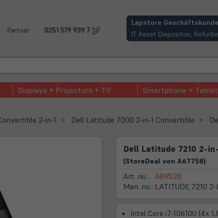
(öffnet in neuem Tab)
Lapstore Geschäftskunde
Partner
0251 579 939 7
IT Asset Dispositon, Refur
Displays + Projectors + TV
Smartphone + Tablet
Convertible 2-in-1
Dell Latitude 7000 2-in-1 Convertible
De
Dell Latitude 7210 2-in
(
Store
Deal
von
A67758
)
Art. no.:
A89528
Man. no.:
LATITUDE 7210 2-I
Intel Core i7-10610U (4x 1