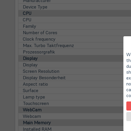
Manufacturer
Device Type
CPU
CPU
Family
Number of Cores
Clock frequency
Max. Turbo Taktfrequenz
Prozessorgrafik
We
Display
th
Display
du
Screen Resolution
sh
Display Besonderheit
ex
no
Aspect ratio
ca
Surface
co
Lamp type
Touchscreen
WebCam
Webcam
Main Memory
Installed RAM