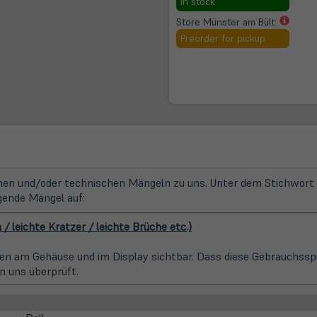
In stock
neuem
(öffne
Store Münster am Bült:
Tab)
in
Preorder for pickup
neue
Tab)
n und/oder technischen Mängeln zu uns. Unter dem Stichwort "
gende Mängel auf:
leichte Kratzer / leichte Brüche etc.)
uren am Gehäuse und im Display sichtbar. Dass diese Gebrauchssp
n uns überprüft.