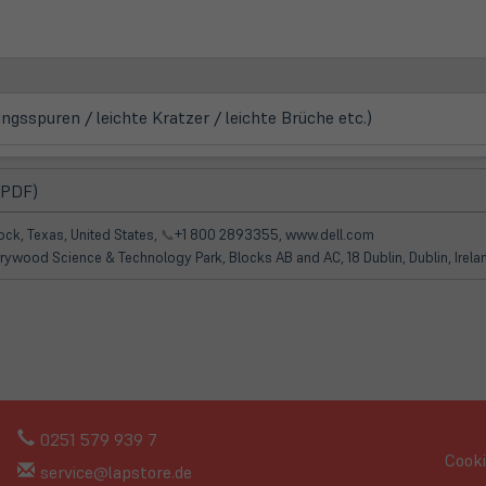
gsspuren / leichte Kratzer / leichte Brüche etc.)
(öffnet
 PDF)
in
neuem
ck, Texas, United States,
📞
+1 800 2893355, www.dell.com
Tab)
rrywood Science & Technology Park, Blocks AB and AC, 18 Dublin, Dublin, Irel
0251 579 939 7
Cooki
service@lapstore.de