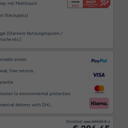
play mit Multitouch
in Steckplatz)
gel (Stärkere Nutzungsspuren /
Brüche etc.)
sonable prices.
wal, free returns.
(öffnet
arantie
in
ribution to environmental protection.
neuem
Tab)
-neutral delivery with DHL.
Store
Deal
:
was 349,00 €
is