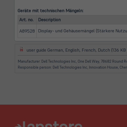
Geräte mit technischen Mängeln:
Art. no.
Description
Display- und Gehäusemängel (Stärkere Nutzun
A89528
(öffnet
user guide German, English, French, Dutch (136 KB
in
neuem
Manufacturer: Dell Technologies Inc, One Dell Way, 78682 Round Ro
Tab)
Responsible person: Dell Technologies Inc, Innovation House, Che