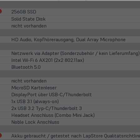
(öffnet
256GB SSD
in
Solid State Disk
neuem
nicht vorhanden
Tab)
HD Audio, Kopfhörerausgang, Dual Array Microphone
Netzwerk via Adapter (Sonderzubehör / kein Lieferumfang)
Intel Wi-Fi 6 AX201 (2x2 802.11ax)
Bluetooth 5.0
nicht vorhanden
MicroSD Kartenleser
DisplayPort über USB-C/Thunderbolt
1x USB 3.1 (always-on)
2x USB 3.2 Typ-C/Thunderbolt 3
Headset Anschluss (Combo Mini Jack)
Noble Lock Anschluss
(öffnet
Akku gebraucht / getestet nach LapStore Qualitätsrichtlin