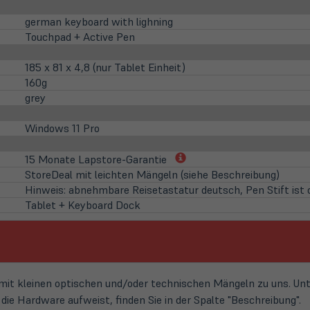
in
neuem
german keyboard with lighning
Tab)
Touchpad + Active Pen
185 x 81 x 4,8 (nur Tablet Einheit)
160g
grey
Windows 11 Pro
(öffnet
15 Monate Lapstore-Garantie
in
StoreDeal mit leichten Mängeln (siehe Beschreibung)
neuem
Hinweis: abnehmbare Reisetastatur deutsch, Pen Stift ist o
Tab)
Tablet + Keyboard Dock
t kleinen optischen und/oder technischen Mängeln zu uns. Unte
ie Hardware aufweist, finden Sie in der Spalte "Beschreibung".