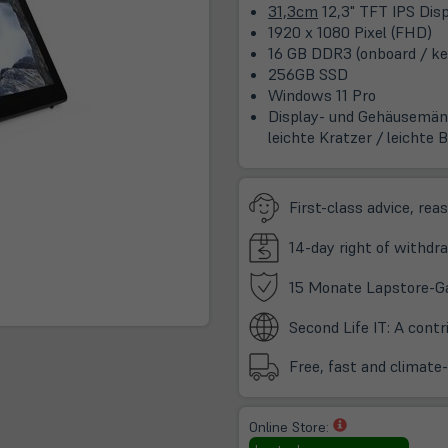
31,3cm
12,3" TFT IPS Dis
1920 x 1080 Pixel (FHD)
16 GB DDR3 (onboard / ke
256GB SSD
Windows 11 Pro
Display- und Gehäusemän
leichte Kratzer / leichte 
First-class advice, rea
14-day right of withdra
15 Monate Lapstore-G
Second Life IT: A cont
Free, fast and climate
(öffnet
Online Store:
in