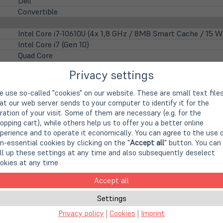
Dell
Convertible
Intel Core i7-10610U (4x 1,8 GHz / 8MB Smart Cache / 15 W
Intel Core i7 (Gen 10)
Quad Core
1.8 GHz
Privacy settings
4,90 GHz
Intel UHD Graphics (4k Support)
 use so-called "cookies" on our website. These are small text file
at our web server sends to your computer to identify it for the
31,3cm
12,3" TFT IPS Display mit Multitouch
ration of your visit. Some of them are necessary (e.g. for the
1920 x 1080 Pixel (FHD)
opping cart), while others help us to offer you a better online
400nits, Kontrast 1.000:1
perience and to operate it economically. You can agree to the use 
n-essential cookies by clicking on the "
Accept all
" button. You can
16:10
ll up these settings at any time and also subsequently deselect
Glossy display
okies at any time
LED backlight
Multitouch
Accept all
Integrierte HD-WebCam mit Infrarot Funktion
Settings
Privacy policy
|
Cookies
|
Imprint
16 GB DDR3 (onboard / kein Steckplatz)