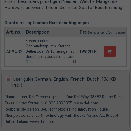
einem besonders günstigen Preis an. Welche Mängel die
Hardware aufweist, finden Sie in der Spalte "Beschreibung".
Geräte mit optischen Beeinträchtigungen:
(öffnet in neuem Tab
Art. no.
Description
Preis
(plus
shipping
(VAT included))
Etwas stärkere
Gebrauchsspuren, Kratzer,
A89432
199,20 €
Dellen oder Verformungen auf
dem Displaydeckel oder dem
(öffnet
Gehäuse
in
neuem
Tab)
user guide German, English, French, Dutch (136 KB
(öffnet
(öffnet
PDF)
in
in
neuem
neuem
Manufacturer: Dell Technologies Inc, One Dell Way, 78682 Round Rock,
Tab)
Tab)
Texas, United States,
📞
+1 800 2893355, www.dell.com
Responsible person: Dell Technologies Inc, Innovation House,
Cherrywood Science & Technology Park, Blocks AB and AC, 18 Dublin,
Dublin, Ireland, www.dell.com