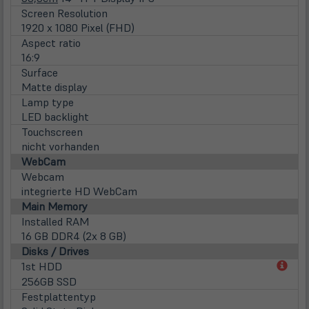
Screen Resolution
1920 x 1080 Pixel (FHD)
Aspect ratio
16:9
Surface
Matte display
Lamp type
LED backlight
Touchscreen
nicht vorhanden
WebCam
Webcam
integrierte HD WebCam
Main Memory
Installed RAM
16 GB DDR4 (2x 8 GB)
Disks / Drives
(öff
1st HDD
in
256GB SSD
neu
Festplattentyp
Tab)