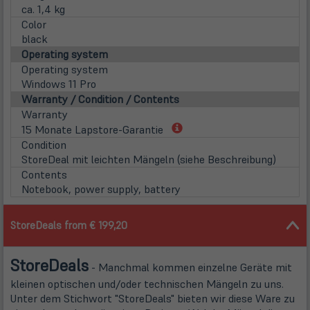
ca. 1,4 kg
Color
black
Operating system
Operating system
Windows 11 Pro
Warranty / Condition / Contents
Warranty
(öffnet
15 Monate Lapstore-Garantie
in
Condition
neuem
StoreDeal mit leichten Mängeln (siehe Beschreibung)
Tab)
Contents
Notebook, power supply, battery
StoreDeals from € 199,20
Store
Deals
- Manchmal kommen einzelne Geräte mit
kleinen optischen und/oder technischen Mängeln zu uns.
Unter dem Stichwort "StoreDeals" bieten wir diese Ware zu