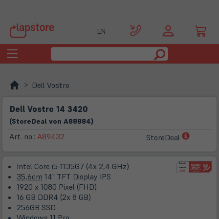
EN
Toggle
navigation
Dell Vostro
Dell Vostro 14 3420
(
Store
Deal
von
A88884
)
(öffnet
Art. no.:
A89432
StoreDeal
in
neuem
Intel Core i5-1135G7 (4x 2,4 GHz)
Tab)
35,6cm
14" TFT Display IPS
1920 x 1080 Pixel (FHD)
16 GB DDR4 (2x 8 GB)
256GB SSD
Windows 11 Pro