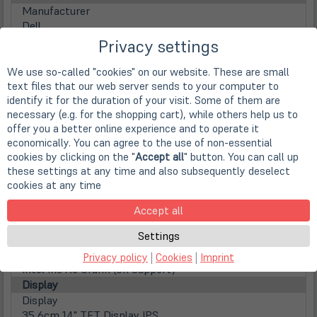
Manufacturer
Dell
Device Type
Privacy settings
Notebook
CPU
We use so-called "cookies" on our website. These are small
text files that our web server sends to your computer to
CPU
identify it for the duration of your visit. Some of them are
Intel Core i5-1135G7 (4x 2,4 GHz / 8MB Smart Cache /
necessary (e.g. for the shopping cart), while others help us to
28 Watt )
offer you a better online experience and to operate it
Family
economically. You can agree to the use of non-essential
Intel Core i5 (Gen 11)
cookies by clicking on the "
Accept all
" button. You can call up
Number of Cores
these settings at any time and also subsequently deselect
Quad Core
cookies at any time
Clock frequency
2.4 GHz
Accept all
Max. Turbo Taktfrequenz
Settings
4,20 GHz
Prozessorgrafik
Privacy policy
|
Cookies
|
Imprint
Intel Iris Xe Grafik (8k Support)
Display
Display
35,6cm
14" TFT Display IPS