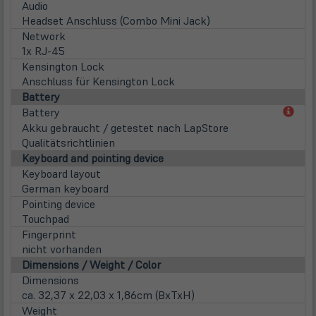
Audio
Headset Anschluss (Combo Mini Jack)
Network
1x RJ-45
Kensington Lock
Anschluss für Kensington Lock
Battery
(öff
Battery
in
Akku gebraucht / getestet nach LapStore
neu
Qualitätsrichtlinien
Tab)
Keyboard and pointing device
Keyboard layout
German keyboard
Pointing device
Touchpad
Fingerprint
nicht vorhanden
Dimensions / Weight / Color
Dimensions
ca. 32,37 x 22,03 x 1,86cm (BxTxH)
Weight