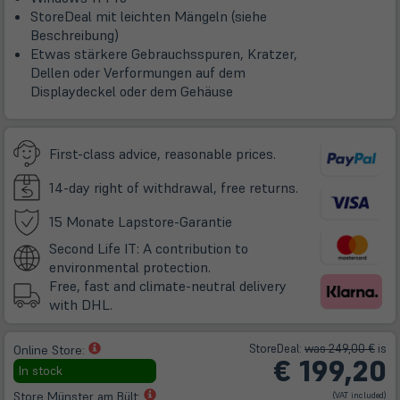
StoreDeal mit leichten Mängeln (siehe
Beschreibung)
Etwas stärkere Gebrauchsspuren, Kratzer,
Dellen oder Verformungen auf dem
Displaydeckel oder dem Gehäuse
First-class advice, reasonable prices.
14-day right of withdrawal, free returns.
(öffnet
15 Monate Lapstore-Garantie
in
Second Life IT: A contribution to
neuem
environmental protection.
Tab)
Free, fast and climate-neutral delivery
with DHL.
(öffnet
Store
Deal
:
was 249,00 €
is
Online Store:
€
199,20
in
In stock
neuem
(öffnet
Store Münster am Bült:
(VAT included)
Tab)