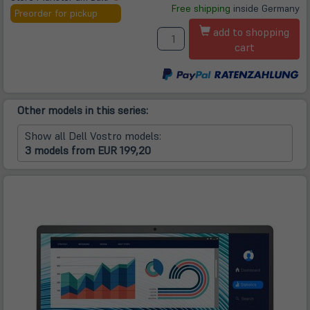
Free shipping
inside Germany
in
Preorder for pickup
neuem
A
add to shopping
Tab)
cart
Other models in this series:
Show all Dell Vostro models:
3 models from EUR 199,20