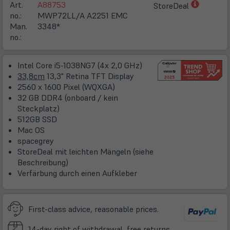
(öffnet
Art.
A88753
StoreDeal
in
no.:
MWP72LL/A A2251 EMC
neuem
Man.
3348*
Tab)
no.:
Intel Core i5-1038NG7 (4x 2,0 GHz)
33,8cm
13,3" Retina TFT Display
2560 x 1600 Pixel (WQXGA)
32 GB DDR4 (onboard / kein
Steckplatz)
512GB SSD
Mac OS
spacegrey
StoreDeal mit leichten Mängeln (siehe
Beschreibung)
Verfärbung durch einen Aufkleber
First-class advice, reasonable prices.
14-day right of withdrawal, free returns.