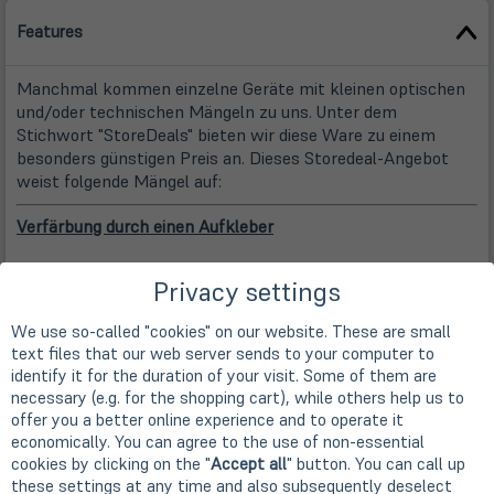
Features
Manchmal kommen einzelne Geräte mit kleinen optischen
und/oder technischen Mängeln zu uns. Unter dem
Stichwort "StoreDeals" bieten wir diese Ware zu einem
besonders günstigen Preis an. Dieses Storedeal-Angebot
weist folgende Mängel auf:
Verfärbung durch einen Aufkleber
Dieses Gerät ist mit einem Aufkleber zu uns gekommen.
Privacy settings
Dieser Aufkleber wird von uns entfernt, bevor wir das Gerät
verkaufen. Durch äußere Einflüsse, wie zum Beispiel
We use so-called "cookies" on our website. These are small
Sonneneinstrahlung, oder die Beschaffenheit des Klebers
text files that our web server sends to your computer to
kann es zu Verfärbungen der Oberfläche kommen. Es
identify it for the duration of your visit. Some of them are
handelt sich hierbei um einen Schönheitsfehler, der die
necessary (e.g. for the shopping cart), while others help us to
Leistung des Gerätes nicht einschränkt.
offer you a better online experience and to operate it
economically. You can agree to the use of non-essential
Hersteller
cookies by clicking on the "
Accept all
" button. You can call up
Manufacturer
these settings at any time and also subsequently deselect