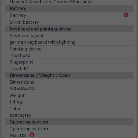
Headset Anschluss (Combo Mini Jack)
Battery
(öff
Battery
in
Li-Ion battery
neu
Keyboard and pointing device
Tab)
Keyboard layout
german keyboard with lighning
Pointing device
Touchpad
Fingerprint
Touch ID
Dimensions / Weight / Color
Dimensions
305x16x213
Weight
1,4 kg
Color
spacegrey
Operating system
Operating system
(öffnet
Mac OS