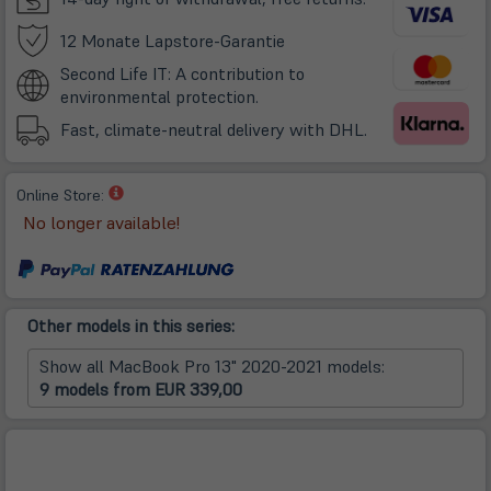
(öffnet
12 Monate Lapstore-Garantie
in
Second Life IT: A contribution to
neuem
environmental protection.
Tab)
Fast, climate-neutral delivery with DHL.
(öffnet
Online Store:
in
No longer available!
neuem
Tab)
Other models in this series:
Show all MacBook Pro 13" 2020-2021 models:
9 models from EUR 339,00