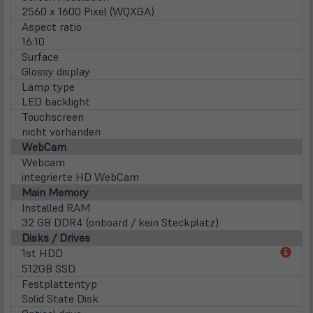
2560 x 1600 Pixel (WQXGA)
Aspect ratio
16:10
Surface
Glossy display
Lamp type
LED backlight
Touchscreen
nicht vorhanden
WebCam
Webcam
integrierte HD WebCam
Main Memory
Installed RAM
32 GB DDR4 (onboard / kein Steckplatz)
Disks / Drives
(öff
1st HDD
in
512GB SSD
neu
Festplattentyp
Tab)
Solid State Disk