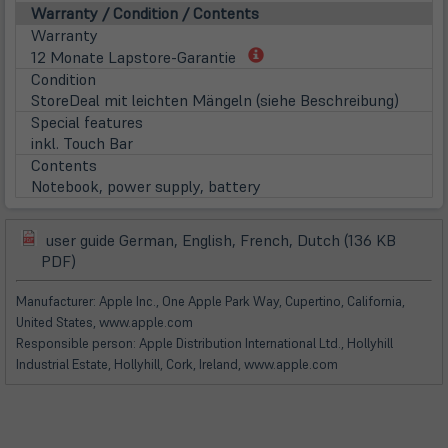
in
Warranty / Condition / Contents
neuem
Warranty
Tab)
(öffnet
12 Monate Lapstore-Garantie
in
Condition
neuem
StoreDeal mit leichten Mängeln (siehe Beschreibung)
Tab)
Special features
inkl. Touch Bar
Contents
Notebook, power supply, battery
user guide German, English, French, Dutch (136 KB
(öffnet
(öffnet
PDF)
in
in
neuem
neuem
Manufacturer: Apple Inc., One Apple Park Way, Cupertino, California,
Tab)
Tab)
United States, www.apple.com
Responsible person: Apple Distribution International Ltd., Hollyhill
Industrial Estate, Hollyhill, Cork, Ireland, www.apple.com