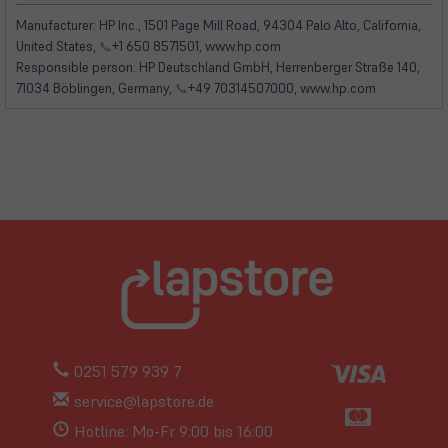
in
in
Tab)
neuem
neuem
Manufacturer: HP Inc., 1501 Page Mill Road, 94304 Palo Alto, California,
Tab)
Tab)
United States,
📞
+1 650 8571501, www.hp.com
Responsible person: HP Deutschland GmbH, Herrenberger Straße 140,
71034 Böblingen, Germany,
📞
+49 70314507000, www.hp.com
0251 579 939 7
service@lapstore.de
Hotline: Mo-Fr 9:00 bis 16:00