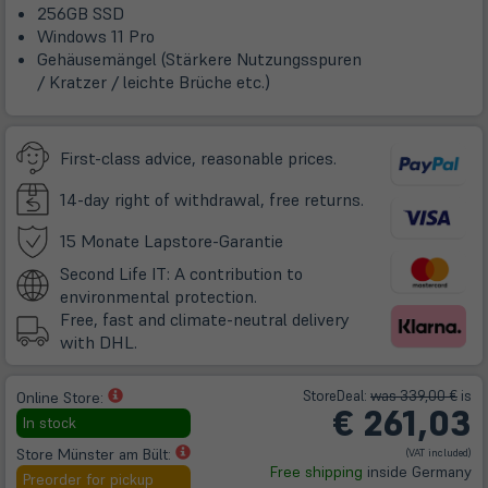
256GB SSD
Windows 11 Pro
Gehäusemängel (Stärkere Nutzungsspuren
/ Kratzer / leichte Brüche etc.)
First-class advice, reasonable prices.
14-day right of withdrawal, free returns.
(öffnet
15 Monate Lapstore-Garantie
in
Second Life IT: A contribution to
neuem
environmental protection.
Tab)
Free, fast and climate-neutral delivery
with DHL.
(öffnet
Store
Deal
:
was 339,00 €
is
Online Store:
€
261,03
in
In stock
neuem
(öffnet
Store Münster am Bült:
(VAT included)
Tab)
Free shipping
inside Germany
in
Preorder for pickup