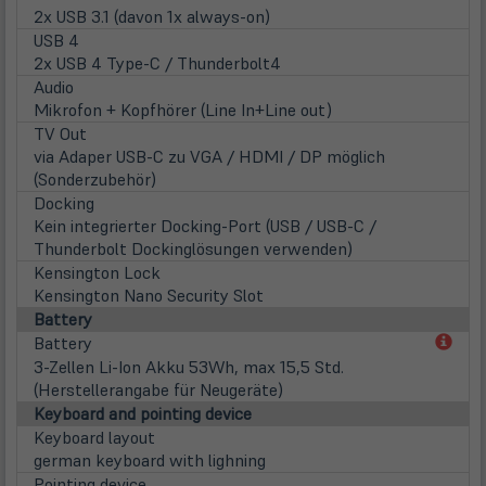
2x USB 3.1 (davon 1x always-on)
USB 4
2x USB 4 Type-C / Thunderbolt4
Audio
Mikrofon + Kopfhörer (Line In+Line out)
TV Out
via Adaper USB-C zu VGA / HDMI / DP möglich
(Sonderzubehör)
Docking
Kein integrierter Docking-Port (USB / USB-C /
Thunderbolt Dockinglösungen verwenden)
Kensington Lock
Kensington Nano Security Slot
Battery
(öff
Battery
in
3-Zellen Li-Ion Akku 53Wh, max 15,5 Std.
neu
(Herstellerangabe für Neugeräte)
Tab)
Keyboard and pointing device
Keyboard layout
german keyboard with lighning
Pointing device