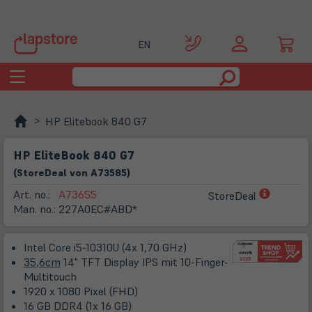
EN
Toggle
navigation
HP Elitebook 840 G7
HP EliteBook 840 G7
(
Store
Deal
von
A73585
)
(öffnet
Art. no.:
A73655
StoreDeal
in
Man. no.:
227A0EC#ABD*
neuem
Tab)
Intel Core i5-10310U (4x 1,70 GHz)
35,6cm
14" TFT Display IPS mit 10-Finger-
Multitouch
1920 x 1080 Pixel (FHD)
16 GB DDR4 (1x 16 GB)