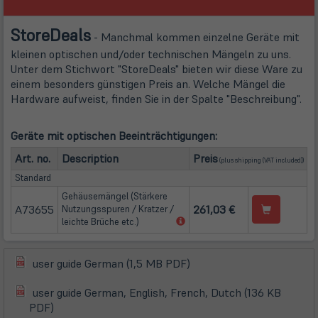
Store
Deals
- Manchmal kommen einzelne Geräte mit
kleinen optischen und/oder technischen Mängeln zu uns.
Unter dem Stichwort "StoreDeals" bieten wir diese Ware zu
einem besonders günstigen Preis an. Welche Mängel die
Hardware aufweist, finden Sie in der Spalte "Beschreibung".
Geräte mit optischen Beeinträchtigungen:
(öffnet in neuem Tab
Art. no.
Description
Preis
(plus
shipping
(VAT included))
Standard
Gehäusemängel (Stärkere
A73655
261,03 €
Nutzungsspuren / Kratzer /
(öffnet
leichte Brüche etc.)
in
neuem
Tab)
(öffnet
user guide German (1,5 MB PDF)
(öffnet
in
in
user guide German, English, French, Dutch (136 KB
neuem
(öffnet
(öffnet
neuem
PDF)
Tab)