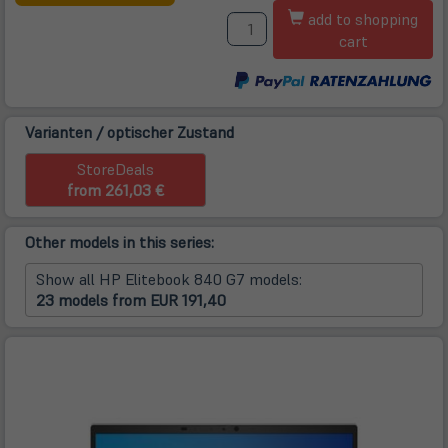
neuem
A
add to shopping
Tab)
cart
Varianten / optischer Zustand
StoreDeals
from 261,03 €
Other models in this series:
Show all HP Elitebook 840 G7 models:
23 models from EUR 191,40