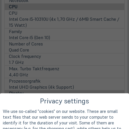
Notebook
CPU
CPU
Intel Core i5-10310U (4x 1,70 GHz / 6MB Smart Cache /
15 Watt)
Family
Intel Core i5 (Gen 10)
Number of Cores
Quad Core
Clock frequency
1.7 GHz
Max. Turbo Taktfrequenz
4,40 GHz
Prozessorgrafik
Intel UHD Graphics (4k Support)
Display
Privacy settings
Display
35,6cm
14" TFT Display IPS mit 10-Finger-Multitouch
We use so-called "cookies" on our website. These are small
Screen Resolution
text files that our web server sends to your computer to
1920 x 1080 Pixel (FHD)
identify it for the duration of your visit. Some of them are
Aspect ratio
necessary (e.g. for the shopping cart), while others help us to