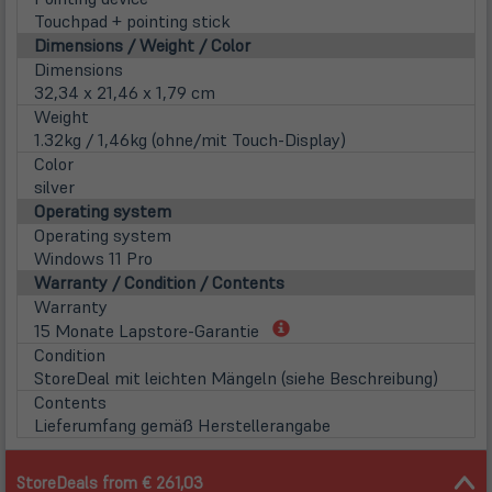
Touchpad + pointing stick
Dimensions / Weight / Color
Dimensions
32,34 x 21,46 x 1,79 cm
Weight
1.32kg / 1,46kg (ohne/mit Touch-Display)
Color
silver
Operating system
Operating system
Windows 11 Pro
Warranty / Condition / Contents
Warranty
(öffnet
15 Monate Lapstore-Garantie
in
Condition
neuem
StoreDeal mit leichten Mängeln (siehe Beschreibung)
Tab)
Contents
Lieferumfang gemäß Herstellerangabe
StoreDeals from € 261,03