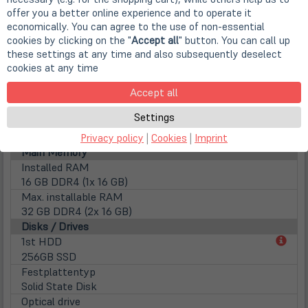
16:9
offer you a better online experience and to operate it
Surface
economically. You can agree to the use of non-essential
Matte display
cookies by clicking on the "
Accept all
" button. You can call up
Lamp type
these settings at any time and also subsequently deselect
LED backlight
cookies at any time
Touchscreen
Accept all
Multitouch
WebCam
Settings
Webcam
Integrierte HD-WebCam mit Infrarot Funktion
Privacy policy
|
Cookies
|
Imprint
Main Memory
Installed RAM
16 GB DDR4 (1x 16 GB)
Max. installable RAM
32 GB DDR4 (2x 16 GB)
Disks / Drives
(öff
1st HDD
in
256GB SSD
neu
Festplattentyp
Tab)
Solid State Disk
Optical drive