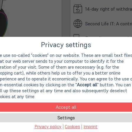
14-day right of withdra
Second Life IT: A cont
Fast, climate-neutral 
Privacy settings
 use so-called "cookies" on our website. These are small text file
(öffnet
Online Store:
at our web server sends to your computer to identify it for the
in
In stock
ration of your visit. Some of them are necessary (e.g. for the
neuem
(öffne
Store Münster am Bült:
opping cart), while others help us to offer you a better online
Tab)
in
perience and to operate it economically. You can agree to the use 
Pickup now
neue
n-essential cookies by clicking on the "
Accept all
" button. You can
Tab)
ll up these settings at any time and also subsequently deselect
okies at any time
Accept all
Settings
Privacy policy
|
Cookies
|
Imprint
n einen beeindruckenden Klang. Ihre Ohren werden vollständig 