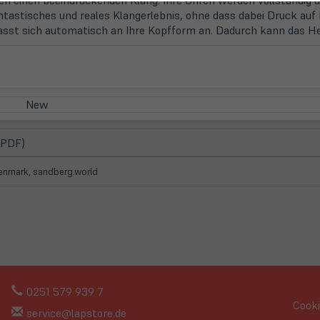
tastisches und reales Klangerlebnis, ohne dass dabei Druck auf 
l passt sich automatisch an Ihre Kopfform an. Dadurch kann das
New
(öffnet
 PDF)
in
neuem
Denmark, sandberg.world
Tab)
0251 579 939 7
Cooki
service@lapstore.de