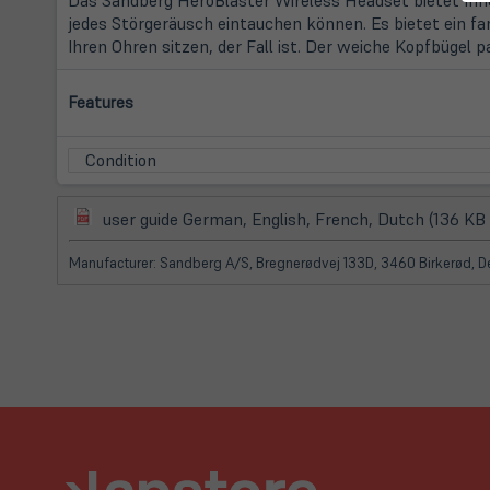
jedes Störgeräusch eintauchen können. Es bietet ein fan
Ihren Ohren sitzen, der Fall ist. Der weiche Kopfbüge
Features
Condition
(öffnet
user guide German, English, French, Dutch (136 KB
in
neuem
Manufacturer: Sandberg A/S, Bregnerødvej 133D, 3460 Birkerød, 
Tab)