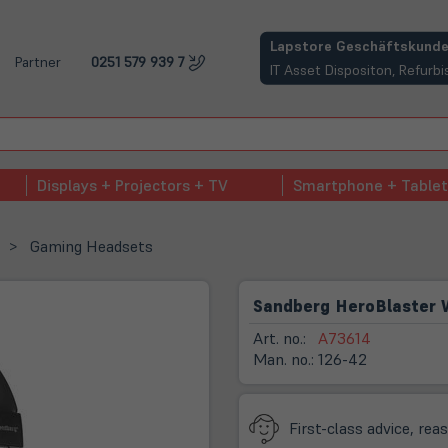
(öffnet in neuem Tab)
Lapstore Geschäftskunde
Partner
0251 579 939 7
IT Asset Dispositon, Refur
Displays + Projectors + TV
Smartphone + Tablet
Gaming Headsets
Sandberg HeroBlaster 
Art. no.:
A73614
Man. no.:
126-42
First-class advice, rea