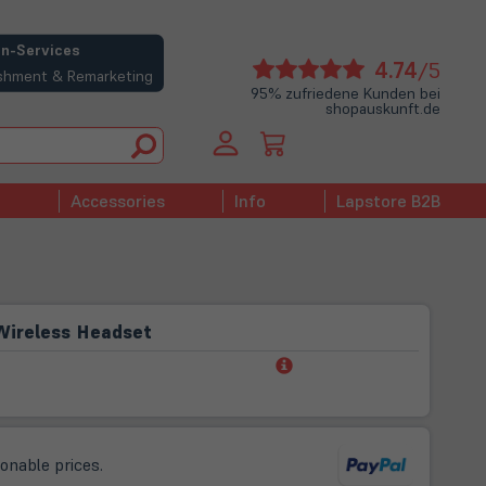
n-Services
(öffne
4.74
/5
bishment & Remarketing
in
95% zufriedene Kunden bei
shopauskunft.de
neue
Tab)
Accessories
Info
Lapstore B2B
Wireless Headset
(öffnet
in
neuem
Tab)
sonable prices.