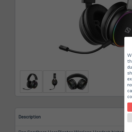
We
th
du
sh
ex
no
ca
co
Description
Das Sandberg HeroBlaster Wireless Headset bietet Ihne