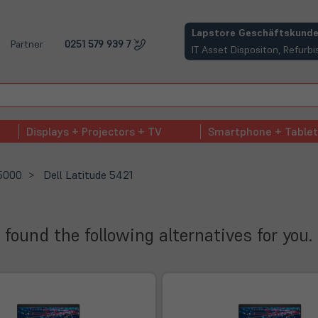
(öffnet in neuem Tab)
Lapstore Geschäftskunde
Partner
0251 579 939 7
IT Asset Dispositon, Refur
Displays + Projectors + TV
Smartphone + Tablet
 5000
Dell Latitude 5421
 found the following alternatives for you.