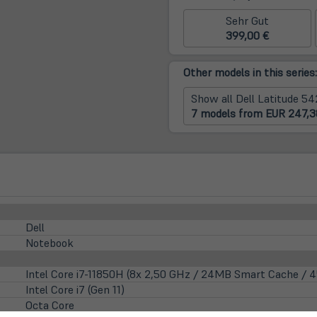
Sehr Gut
399,00 €
Other models in this series:
Show all Dell Latitude 54
7 models from EUR 247,3
Dell
Notebook
Intel Core i7-11850H (8x 2,50 GHz / 24MB Smart Cache / 
Intel Core i7 (Gen 11)
Octa Core