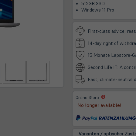
512GB SSD
Windows 11 Pro
First-class advice, rea
14-day right of withdra
15 Monate Lapstore-G
Second Life IT: A cont
Fast, climate-neutral 
(öffnet
Online Store:
in
No longer available!
neuem
Tab)
Varianten / optischer Zust