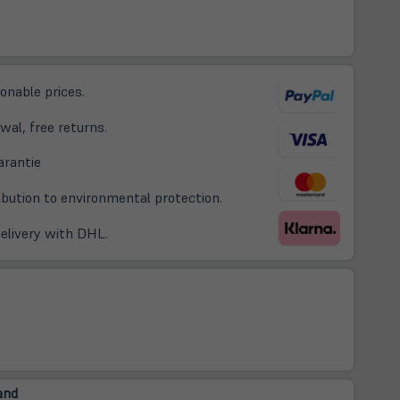
sonable prices.
wal, free returns.
(öffnet
arantie
in
ribution to environmental protection.
neuem
Tab)
delivery with DHL.
and