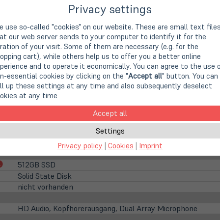
2.5 GHz
Privacy settings
4,80 GHz
Intel UHD (11 Gen Intel, 8k Support)
 use so-called "cookies" on our website. These are small text file
at our web server sends to your computer to identify it for the
35,6cm
14" TFT Display
ration of your visit. Some of them are necessary (e.g. for the
opping cart), while others help us to offer you a better online
1920 x 1080 Pixel (FHD)
perience and to operate it economically. You can agree to the use 
16:9
n-essential cookies by clicking on the "
Accept all
" button. You can
Matte display
ll up these settings at any time and also subsequently deselect
LED backlight
okies at any time
nicht vorhanden
Accept all
integrierte HD WebCam
Settings
16 GB DDR4 (1x 16 GB)
Privacy policy
|
Cookies
|
Imprint
(öffnet
512GB SSD
in
Solid State Disk
neuem
nicht vorhanden
Tab)
HD Audio, Kopfhörerausgang, Dual Array Microphone