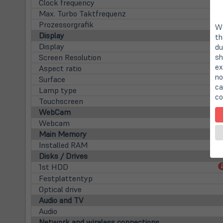
Clock frequency
Max. Turbo Taktfrequenz
Prozessorgrafik
We
Display
th
Display
du
sh
Screen Resolution
ex
Aspect ratio
no
Surface
ca
Lamp type
co
Touchscreen
WebCam
Webcam
Main Memory
Installed RAM
Disks / Drives
1st HDD
Festplattentyp
Optical drive
Audio and TV
Audio
Network and wireless connections