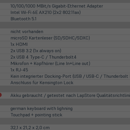
10/100/1000 MBit/s Gigabit-Ethernet Adapter
Intel Wi-Fi 6E AX210 (2x2 802.11ax)
Bluetooth 5.1
nicht vorhanden
microSD Kartenleser (SD/SDHC/SDXC)
1x HDMI
2x USB 3.2 (1x always on)
2x USB 4 Type-C / Thunderbolt4
Mikrofon + Kopfhörer (Line In+Line out)
1x RJ-45
Kein integrierter Docking-Port (USB / USB-C / Thunderbol
Anschluss für Kensington Lock
(öffnet
Akku gebraucht / getestet nach LapStore Qualitätsrichtlin
in
neuem
german keyboard with lighning
Tab)
Touchpad + pointing stick
32,1 x 21,2 x 2,0 cm