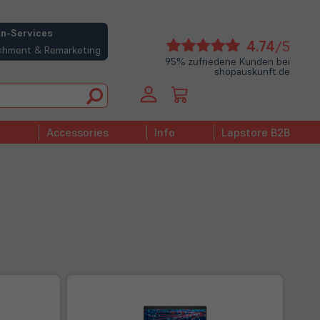
n-Services
(öffne
4.74
/5
bishment & Remarketing
in
95% zufriedene Kunden bei
shopauskunft.de
neue
Tab)
Accessories
Info
Lapstore B2B