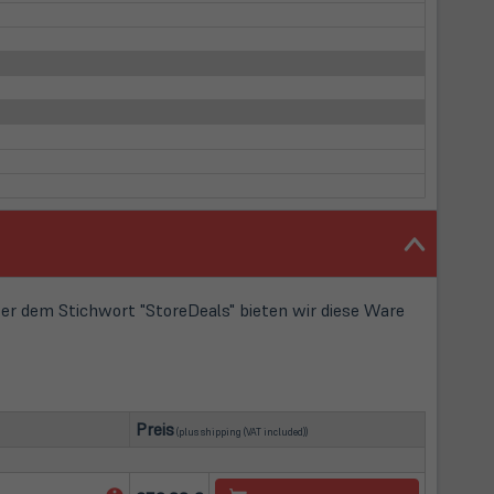
r dem Stichwort "StoreDeals" bieten wir diese Ware
(öffnet in neuem Tab)
Preis
(plus
shipping
(VAT included))