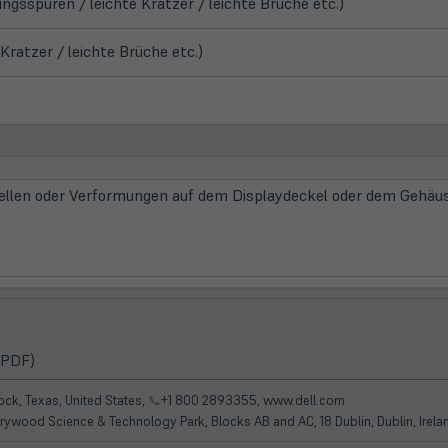
gsspuren / leichte Kratzer / leichte Brüche etc.)
ratzer / leichte Brüche etc.)
ellen oder Verformungen auf dem Displaydeckel oder dem Gehä
(öffnet
 PDF)
in
neuem
ck, Texas, United States,
📞
+1 800 2893355, www.dell.com
Tab)
rrywood Science & Technology Park, Blocks AB and AC, 18 Dublin, Dublin, Irel