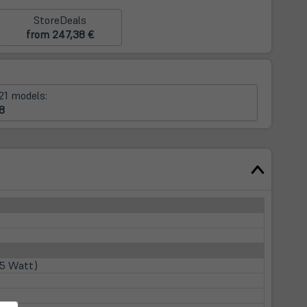
StoreDeals
from 247,38 €
21 models:
8
45 Watt)