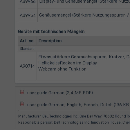
Display- und Gehäusemängel (Stärkere Nutzun
A89966
Gehäusemängel (Stärkere Nutzungsspuren / K
A89954
Geräte mit technischen Mängeln:
Art. no.
Description
Standard
Etwas stärkere Gebrauchsspuren, Kratzer, D
Helligkeitsflecken im Display
A90714
Webcam ohne Funktion
(öffnet
(öffnet
user guide German (2,4 MB PDF)
in
in
(öffnet
neuem
user guide German, English, French, Dutch (136 KB
neuem
in
Tab)
Tab)
neuem
Manufacturer: Dell Technologies Inc, One Dell Way, 78682 Round Ro
Tab)
Responsible person: Dell Technologies Inc, Innovation House, Che