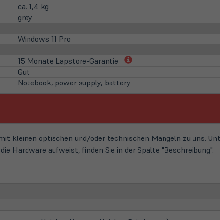
ca. 1,4 kg
grey
Windows 11 Pro
(öffnet
15 Monate Lapstore-Garantie
in
Gut
neuem
Notebook, power supply, battery
Tab)
t kleinen optischen und/oder technischen Mängeln zu uns. Unte
ie Hardware aufweist, finden Sie in der Spalte "Beschreibung".