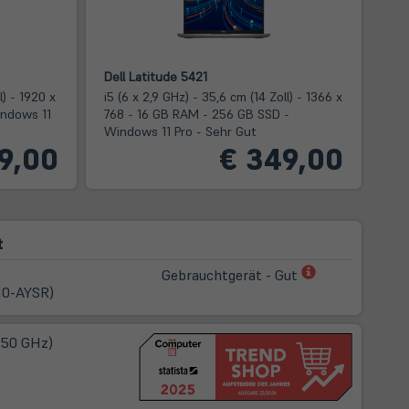
Dell Latitude 5421
l) - 1920 x
i5 (6 x 2,9 GHz) - 35,6 cm (14 Zoll) - 1366 x
indows 11
768 - 16 GB RAM - 256 GB SSD -
Windows 11 Pro - Sehr Gut
9,00
€ 349,00
t
(öffnet
Gebrauchtgerät - Gut
in
10-AYSR)
neuem
Tab)
2,50 GHz)