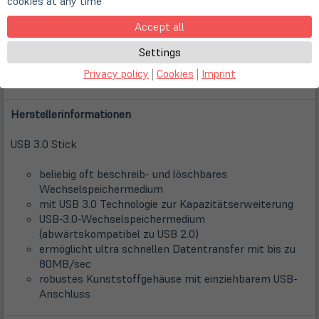
cookies at any time
Accept all
Settings
Privacy policy
|
Cookies
|
Imprint
Description
Herstellerinformationen
USB 3.0 Stick
beliebig oft beschreib- und löschbares
Wechselspeichermedium
mit USB 3.0 Technologie zur Kapazitätserweiterung
USB-3.0-Wechselspeichermedium
(abwärtskompatibel zu USB 2.0)
ermöglicht ultra schnellen Datentransfer mit bis zu
80MB/sec
robustes Kunststoffgehäuse mit einziehbarem USB-
Anschluss