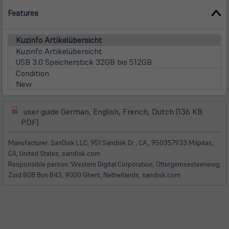
Features
Kuzinfo Artikelübersicht
Kuzinfo Artikelübersicht
USB 3.0 Speicherstick 32GB bis 512GB
Condition
New
user guide German, English, French, Dutch (136 KB
(öffnet
(öffnet
PDF)
in
in
neuem
neuem
Manufacturer: SanDisk LLC, 951 Sandisk Dr , CA,, 950357933 Milpitas,
Tab)
Tab)
CA, United States, sandisk.com
Responsible person: Western Digital Corporation, Ottergemsesteenewg
Zuid 808 Bus B43, 9000 Ghent, Netherlands, sandisk.com