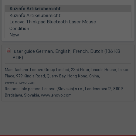
Kuzinfo Artikelübersicht
Kuzinfo Artikelübersicht
Lenovo Thinkpad Bluetooth Laser Mouse
Condition
New
user guide German, English, French, Dutch (136 KB
(öffnet
(öffnet
PDF)
in
in
neuem
neuem
Manufacturer: Lenovo Group Limited, 23rd Floor, Lincoln House, Taikoo
Tab)
Tab)
Place, 979 King's Road, Quarry Bay, Hong Kong, China,
www.lenovo.com
Responsible person: Lenovo (Slovakia) s.r.o., Landererova 12, 81109
Bratislava, Slovakia, www.lenovo.com