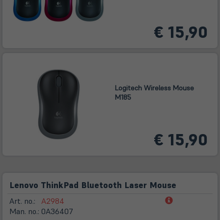
€ 15,90
Logitech Wireless Mouse
M185
€ 15,90
Lenovo ThinkPad Bluetooth Laser Mouse
(öffnet
Art. no.:
A2984
in
Man. no.:
0A36407