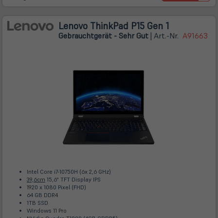
Lenovo ThinkPad P15 Gen 1
Gebrauchtgerät - Sehr Gut
| Art.-Nr.
A91663
Intel Core i7-10750H (6x 2,6 GHz)
39,6cm
15,6" TFT Display IPS
1920 x 1080 Pixel (FHD)
64 GB DDR4
1TB SSD
Windows 11 Pro