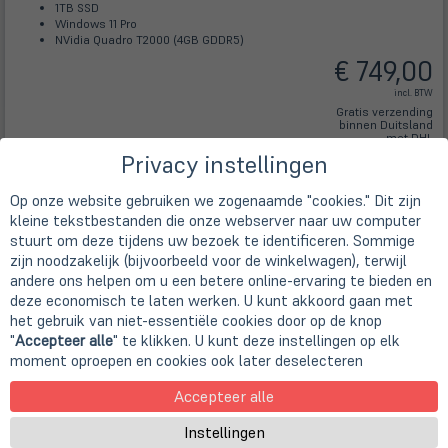
1TB SSD
Windows 11 Pro
NVidia Quadro T2000 (4GB GDDR5)
€ 749,00
incl. BTW
Gratis verzending
binnen Duitsland
met DHL
Privacy instellingen
details
Op onze website gebruiken we zogenaamde "cookies." Dit zijn
variant
kleine tekstbestanden die onze webserver naar uw computer
kiezen
Af lager leverbaar
stuurt om deze tijdens uw bezoek te identificeren. Sommige
zijn noodzakelijk (bijvoorbeeld voor de winkelwagen), terwijl
andere ons helpen om u een betere online-ervaring te bieden en
Lenovo ThinkPad P15 Gen 1
deze economisch te laten werken. U kunt akkoord gaan met
Gebrauchtgerät - Sehr Gut
| Art.-Nr.
A76794
het gebruik van niet-essentiële cookies door op de knop
"
Accepteer alle
" te klikken. U kunt deze instellingen op elk
moment oproepen en cookies ook later deselecteren
Accepteer alle
Instellingen