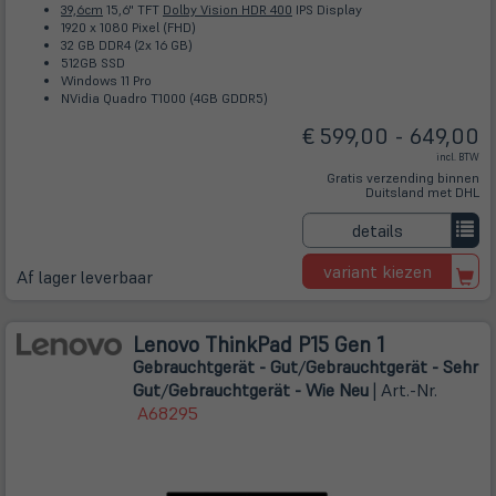
39,6cm
15,6" TFT
Dolby Vision HDR 400
IPS Display
1920 x 1080 Pixel (FHD)
32 GB DDR4 (2x 16 GB)
512GB SSD
Windows 11 Pro
NVidia Quadro T1000 (4GB GDDR5)
€ 599,00 - 649,00
incl. BTW
Gratis verzending binnen
Duitsland met DHL
details
variant kiezen
Af lager leverbaar
Lenovo ThinkPad P15 Gen 1
Gebrauchtgerät - Gut
/
Gebrauchtgerät - Sehr
Gut
/
Gebrauchtgerät - Wie Neu
| Art.-Nr.
A68295