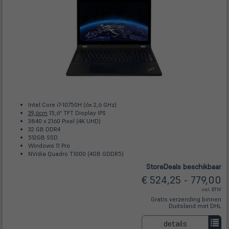
Intel Core i7-10750H (6x 2,6 GHz)
39,6cm
15,6" TFT Display IPS
3840 x 2160 Pixel (4K UHD)
32 GB DDR4
512GB SSD
Windows 11 Pro
NVidia Quadro T1000 (4GB GDDR5)
Store
Deals
beschikbaar
€ 524,25 - 779,00
incl. BTW
Gratis verzending binnen
Duitsland met DHL
details