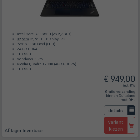
Intel Core i7-10850H (6x 2,7 GHz)
39,6cm
15,6" TFT Display IPS
1920 x 1080 Pixel (FHD)
64 GB DDR4
1TB SSD
Windows 11 Pro
NVidia Quadro T2000 (4GB GDDR5)
1TB SSD
€ 949,00
incl. BTW
Gratis verzending
binnen Duitsland
met DHL
details
variant
kiezen
Af lager leverbaar