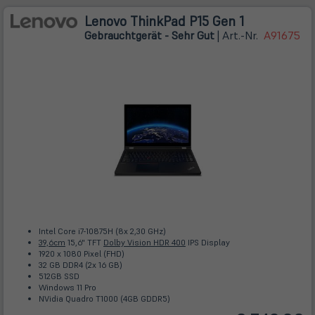
Lenovo ThinkPad P15 Gen 1
Gebrauchtgerät - Sehr Gut
| Art.-Nr.
A91675
Intel Core i7-10875H (8x 2,30 GHz)
39,6cm
15,6" TFT
Dolby Vision HDR 400
IPS Display
1920 x 1080 Pixel (FHD)
32 GB DDR4 (2x 16 GB)
512GB SSD
Windows 11 Pro
NVidia Quadro T1000 (4GB GDDR5)