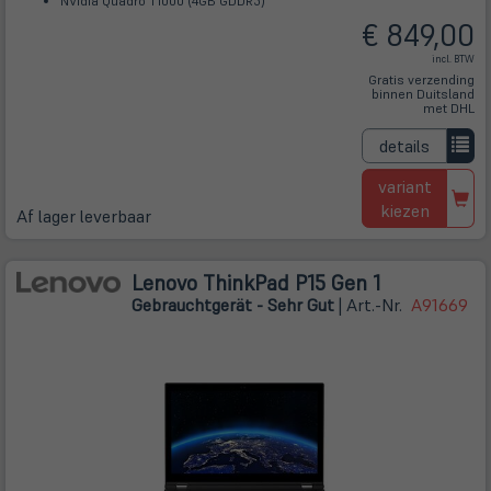
NVidia Quadro T1000 (4GB GDDR5)
€ 849,00
incl. BTW
Gratis verzending
binnen Duitsland
met DHL
details
variant
kiezen
Af lager leverbaar
Lenovo ThinkPad P15 Gen 1
Gebrauchtgerät - Sehr Gut
| Art.-Nr.
A91669