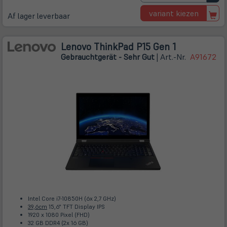
variant kiezen
Af lager leverbaar
Lenovo ThinkPad P15 Gen 1
Gebrauchtgerät - Sehr Gut
| Art.-Nr.
A91672
Intel Core i7-10850H (6x 2,7 GHz)
39,6cm
15,6" TFT Display IPS
1920 x 1080 Pixel (FHD)
32 GB DDR4 (2x 16 GB)