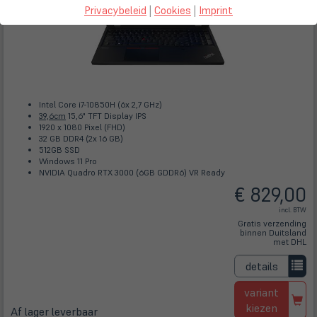
Privacybeleid
|
Cookies
|
Imprint
Intel Core i7-10850H (6x 2,7 GHz)
39,6cm
15,6" TFT Display IPS
1920 x 1080 Pixel (FHD)
32 GB DDR4 (2x 16 GB)
512GB SSD
Windows 11 Pro
NVIDIA Quadro RTX 3000 (6GB GDDR6) VR Ready
€ 829,00
incl. BTW
Gratis verzending
binnen Duitsland
met DHL
details
variant
kiezen
Af lager leverbaar