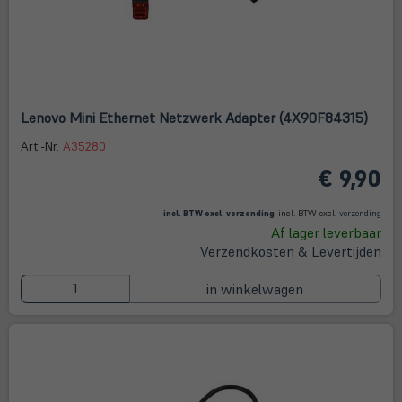
Lenovo Mini Ethernet Netzwerk Adapter (4X90F84315)
Art.-Nr.
A35280
€ 9,90
(öffnet in neuem Tab)
(öffne
in
incl. BTW excl.
verzending
incl. BTW excl.
verzending
neue
Af lager leverbaar
Tab)
Verzendkosten & Levertijden
in winkelwagen