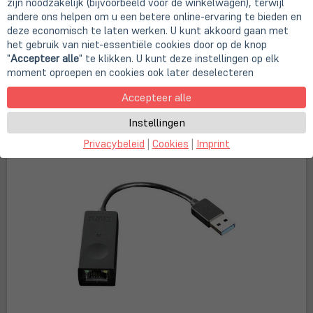
zijn noodzakelijk (bijvoorbeeld voor de winkelwagen), terwijl
€ 19,90
andere ons helpen om u een betere online-ervaring te bieden en
deze economisch te laten werken. U kunt akkoord gaan met
(öffnet in neuem Tab)
(öffne
in
het gebruik van niet-essentiële cookies door op de knop
incl. BTW excl.
verzending
incl. BTW excl.
verzending
neue
ca. 4-5 Werktage Lieferzeit
"
Accepteer alle
" te klikken. U kunt deze instellingen op elk
Tab)
moment oproepen en cookies ook later deselecteren
10+ beschikbaar
Verzendkosten & Levertijden
Accepteer alle
in winkelwagen
Instellingen
Privacybeleid
|
Cookies
|
Imprint