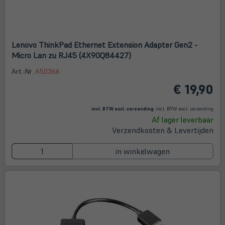
Lenovo ThinkPad Ethernet Extension Adapter Gen2 -
Micro Lan zu RJ45 (4X90Q84427)
Art.-Nr.
A50366
€ 19,90
(öffnet in neuem Tab)
(öffne
in
incl. BTW excl.
verzending
incl. BTW excl.
verzending
neue
Af lager leverbaar
Tab)
Verzendkosten & Levertijden
in winkelwagen