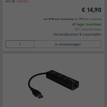
Art.-Nr.
A36766
€ 14,90
(öffnet in neuem Tab)
(öffne
in
incl. BTW excl.
verzending
incl. BTW excl.
verzending
neue
Af lager leverbaar
Tab)
10+ beschikbaar
Verzendkosten & Levertijden
in winkelwagen