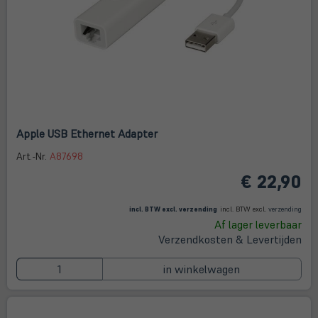
Apple USB Ethernet Adapter
Art.-Nr.
A87698
€ 22,90
(öffnet in neuem Tab)
(öffne
in
incl. BTW excl.
verzending
incl. BTW excl.
verzending
neue
Af lager leverbaar
Tab)
Verzendkosten & Levertijden
in winkelwagen