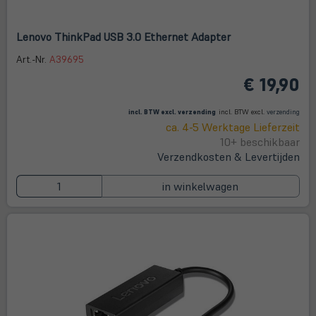
Lenovo ThinkPad USB 3.0 Ethernet Adapter
Art.-Nr.
A39695
€ 19,90
(öffnet in neuem Tab)
(öffne
in
incl. BTW excl.
verzending
incl. BTW excl.
verzending
neue
ca. 4-5 Werktage Lieferzeit
Tab)
10+ beschikbaar
Verzendkosten & Levertijden
in winkelwagen