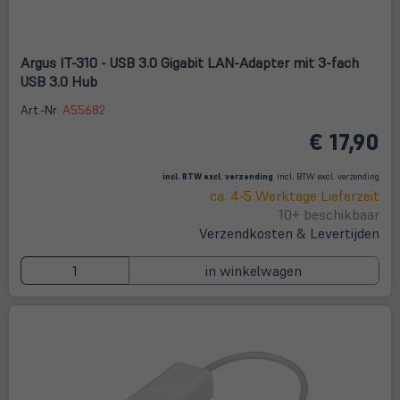
Argus IT-310 - USB 3.0 Gigabit LAN-Adapter mit 3-fach
USB 3.0 Hub
Art.-Nr.
A55682
€ 17,90
(öffnet in neuem Tab)
(öffne
in
incl. BTW excl.
verzending
incl. BTW excl.
verzending
neue
ca. 4-5 Werktage Lieferzeit
Tab)
10+ beschikbaar
Verzendkosten & Levertijden
in winkelwagen