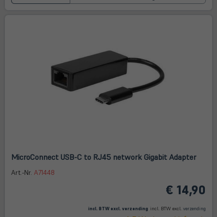
MicroConnect USB-C to RJ45 network Gigabit Adapter
Art.-Nr.
A71448
€ 14,90
(öffnet in neuem Tab)
(öffne
in
incl. BTW excl.
verzending
incl. BTW excl.
verzending
neue