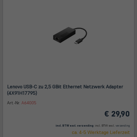
Lenovo USB-C zu 2,5 GBit Ethernet Netzwerk Adapter
(4X91H17795)
Art.-Nr.
A64005
€ 29,90
(öffnet in neuem Tab)
(öffne
in
incl. BTW excl.
verzending
incl. BTW excl.
verzending
neue
ca. 4-5 Werktage Lieferzeit
Tab)