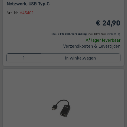
Netzwerk, USB Typ-C
Art.-Nr.
A45402
€ 24,90
(öffnet in neuem Tab)
(öffne
in
incl. BTW excl.
verzending
incl. BTW excl.
verzending
neue
Af lager leverbaar
Tab)
Verzendkosten & Levertijden
in winkelwagen