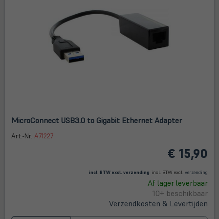
MicroConnect USB3.0 to Gigabit Ethernet Adapter
Art.-Nr.
A71227
€ 15,90
(öffnet in neuem Tab)
(öffne
in
incl. BTW excl.
verzending
incl. BTW excl.
verzending
neue
Af lager leverbaar
Tab)
10+ beschikbaar
Verzendkosten & Levertijden