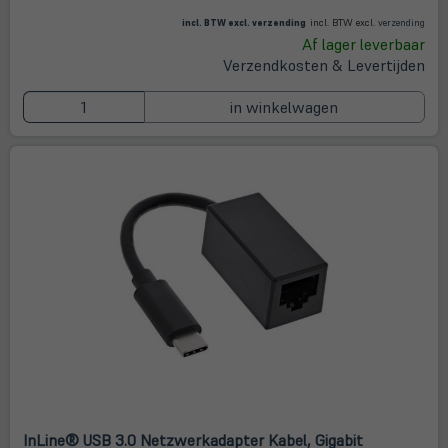
(öffnet in neuem Tab)
(öffne
in
incl. BTW excl.
verzending
incl. BTW excl.
verzending
neue
Af lager leverbaar
Tab)
Verzendkosten & Levertijden
in winkelwagen
InLine® USB 3.0 Netzwerkadapter Kabel, Gigabit