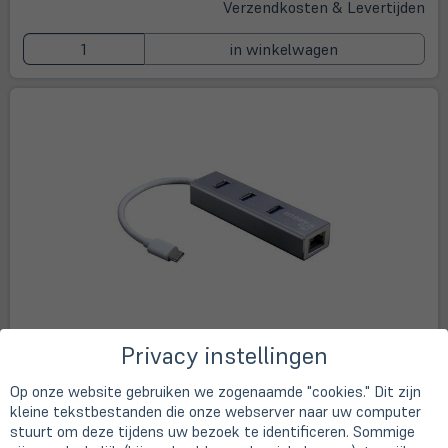
Verzendkosten & Levertijden
in winkelwagen
Privacy instellingen
Argus IT-410-S - USB Type-C Gigabit LAN-Adapter mit 3-
Op onze website gebruiken we zogenaamde "cookies." Dit zijn
fach USB 3.0 Hub
kleine tekstbestanden die onze webserver naar uw computer
stuurt om deze tijdens uw bezoek te identificeren. Sommige
Art.-Nr.
A55683