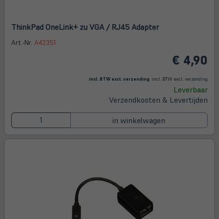
ThinkPad OneLink+ zu VGA / RJ45 Adapter
Art.-Nr.
A42351
€ 4,90
(öffnet in neuem Tab)
(öffne
in
incl. BTW excl.
verzending
incl. BTW excl.
verzending
neue
Leverbaar
Tab)
Verzendkosten & Levertijden
in winkelwagen