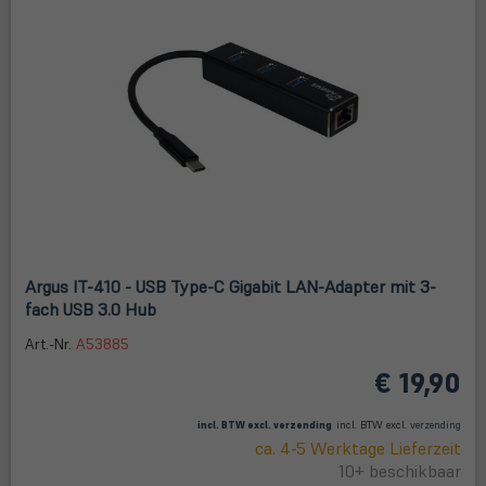
Argus IT-410 - USB Type-C Gigabit LAN-Adapter mit 3-
fach USB 3.0 Hub
Art.-Nr.
A53885
€ 19,90
(öffnet in neuem Tab)
(öffne
in
incl. BTW excl.
verzending
incl. BTW excl.
verzending
neue
ca. 4-5 Werktage Lieferzeit
Tab)
10+ beschikbaar