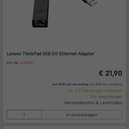
Lenovo ThinkPad USB 3.0 Ethernet Adapter
Art.-Nr.
A32914
€ 21,90
(öffnet in neuem Tab)
(öffne
in
incl. BTW excl.
verzending
incl. BTW excl.
verzending
neue
ca. 4-5 Werktage Lieferzeit
Tab)
10+ beschikbaar
Verzendkosten & Levertijden
in winkelwagen