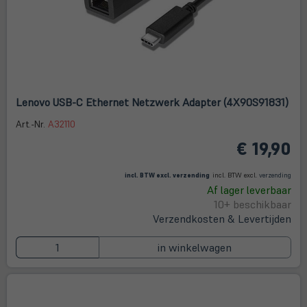
Lenovo USB-C Ethernet Netzwerk Adapter (4X90S91831)
Art.-Nr.
A32110
€ 19,90
(öffnet in neuem Tab)
(öffne
in
incl. BTW excl.
verzending
incl. BTW excl.
verzending
neue
Af lager leverbaar
Tab)
10+ beschikbaar
Verzendkosten & Levertijden
in winkelwagen