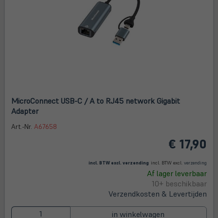
MicroConnect USB-C / A to RJ45 network Gigabit
Adapter
Art.-Nr.
A67658
€ 17,90
(öffnet in neuem Tab)
(öffne
in
incl. BTW excl.
verzending
incl. BTW excl.
verzending
neue
Af lager leverbaar
Tab)
10+ beschikbaar
Verzendkosten & Levertijden
in winkelwagen