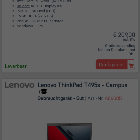
Intel Core i5-8265U (4x 1,6 GHz)
35,6cm
14" TFT Display IPS
1920 x 1080 Pixel (FHD)
16 GB DDR4 (2x 8 GB)
256GB SSD M.2 PCIe/NVMe
Windows 11 Pro
€ 209,00
incl. BTW
Gratis verzending
binnen Duitsland met
DHL
Configureer
Leverbaar
Lenovo ThinkPad T495s - Campus
Gebrauchtgerät - Gut
| Art.-Nr.
A86005