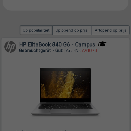
neuem
Tab)
Op populariteit
Oplopend op prijs.
Aflopend op prijs
HP EliteBook 840 G6 - Campus
Gebrauchtgerät - Gut
| Art.-Nr.
A91073