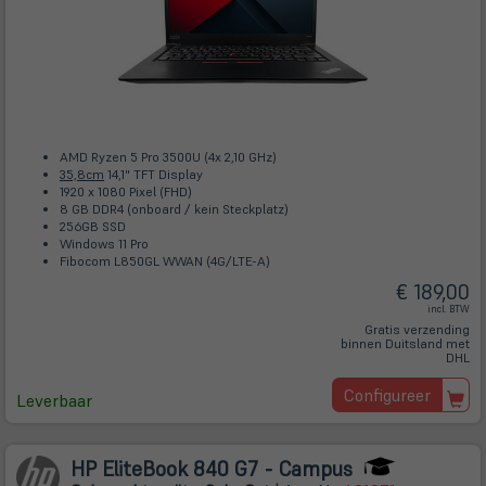
AMD Ryzen 5 Pro 3500U (4x 2,10 GHz)
35,8cm
14,1" TFT Display
1920 x 1080 Pixel (FHD)
8 GB DDR4 (onboard / kein Steckplatz)
256GB SSD
Windows 11 Pro
Fibocom L850GL WWAN (4G/LTE-A)
€ 189,00
incl. BTW
Gratis verzending
binnen Duitsland met
DHL
Configureer
Leverbaar
HP EliteBook 840 G7 - Campus