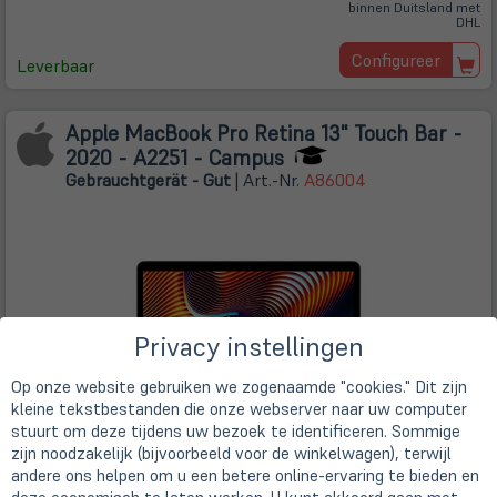
binnen Duitsland met
DHL
Configureer
Leverbaar
Apple MacBook Pro Retina 13" Touch Bar -
2020 - A2251 - Campus
Gebrauchtgerät - Gut
| Art.-Nr.
A86004
Privacy instellingen
Op onze website gebruiken we zogenaamde "cookies." Dit zijn
kleine tekstbestanden die onze webserver naar uw computer
stuurt om deze tijdens uw bezoek te identificeren. Sommige
zijn noodzakelijk (bijvoorbeeld voor de winkelwagen), terwijl
andere ons helpen om u een betere online-ervaring te bieden en
Intel Core i7-1068NG7 (4x 2,3 GHz)