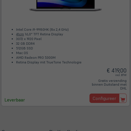
Intel Core i9-9980HK (8x 2,4 GHz)
41cm
16,0" TFT Retina Display
3072 x 1920 Pixel
32 GB DDR4
512GB SSD
Mac OS
AMD Radeon PRO 5300M
Retina Display mit TrueTone Technologie
€ 419,00
incl. BTW
Gratis verzending
binnen Duitsland met
DHL
Configureer
Leverbaar