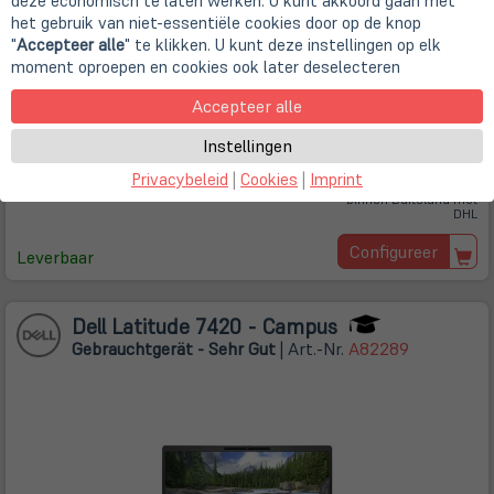
deze economisch te laten werken. U kunt akkoord gaan met
33,8cm
13,3" Retina TFT Display
het gebruik van niet-essentiële cookies door op de knop
2560 x 1600 Pixel (WQXGA)
"
Accepteer alle
" te klikken. U kunt deze instellingen op elk
16 GB DDR4 (onboard / kein Steckplatz)
512GB SSD
moment oproepen en cookies ook later deselecteren
Mac OS
spacegrey
Accepteer alle
Gut
€ 329,00
Instellingen
incl. BTW
Privacybeleid
|
Cookies
|
Imprint
Gratis verzending
binnen Duitsland met
DHL
Configureer
Leverbaar
Dell Latitude 7420 - Campus
Gebrauchtgerät - Sehr Gut
| Art.-Nr.
A82289