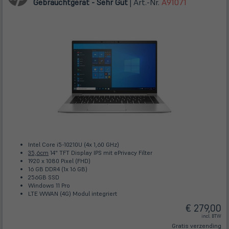
Gebrauchtgerät - Sehr Gut
| Art.-Nr.
A91071
Intel Core i5-10210U (4x 1,60 GHz)
35,6cm
14" TFT Display IPS mit ePrivacy Filter
1920 x 1080 Pixel (FHD)
16 GB DDR4 (1x 16 GB)
256GB SSD
Windows 11 Pro
LTE WWAN (4G) Modul integriert
€ 279,00
incl. BTW
Gratis verzending