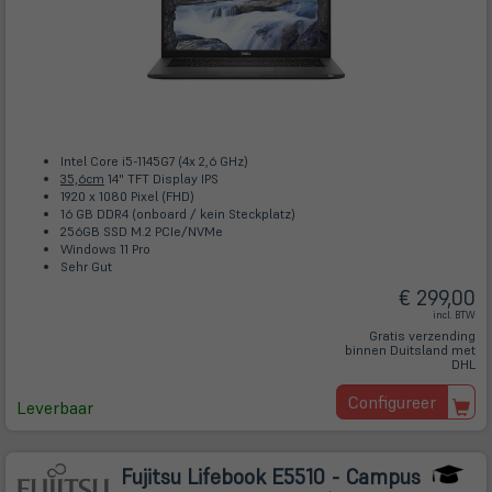
Intel Core i5-1145G7 (4x 2,6 GHz)
35,6cm
14" TFT Display IPS
1920 x 1080 Pixel (FHD)
16 GB DDR4 (onboard / kein Steckplatz)
256GB SSD M.2 PCIe/NVMe
Windows 11 Pro
Sehr Gut
€ 299,00
incl. BTW
Gratis verzending
binnen Duitsland met
DHL
Configureer
Leverbaar
Fujitsu Lifebook E5510 - Campus