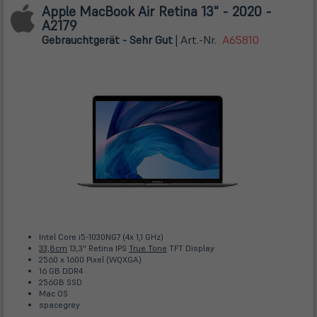
Apple MacBook Air Retina 13" - 2020 -
A2179
Gebrauchtgerät - Sehr Gut
| Art.-Nr.
A65810
Intel Core i5-1030NG7 (4x 1,1 GHz)
33,8cm
13,3" Retina IPS
True Tone
TFT Display
2560 x 1600 Pixel (WQXGA)
16 GB DDR4
256GB SSD
Mac OS
spacegrey