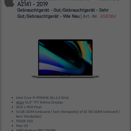
A2141 - 2019
Gebrauchtgerät - Gut
/
Gebrauchtgerät - Sehr
Gut
/
Gebrauchtgerät - Wie Neu
| Art.-Nr.
A58384
Intel Core i9-9980HK (8x 2,4 GHz)
41cm
16,0" TFT Retina Display
3072 x 1920 Pixel
16 GB DDR4 (onboard / kein Steckplatz) of 32 GB DDR4 (onboard /
kein Steckplatz)
512GB SSD
Mac OS
AMD Radeon PRO 5300M