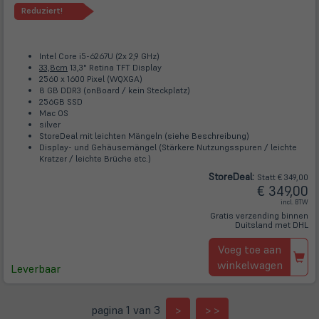
Reduziert!
Intel Core i5-6267U (2x 2,9 GHz)
33,8cm
13,3" Retina TFT Display
2560 x 1600 Pixel (WQXGA)
8 GB DDR3 (onBoard / kein Steckplatz)
256GB SSD
Mac OS
silver
StoreDeal mit leichten Mängeln (siehe Beschreibung)
Display- und Gehäusemängel (Stärkere Nutzungsspuren / leichte
Kratzer / leichte Brüche etc.)
Store
Deal
:
Statt € 349,00
€ 349,00
incl. BTW
Gratis verzending binnen
Duitsland met DHL
Voeg toe aan
winkelwagen
Leverbaar
pagina 1 van 3
>
> >