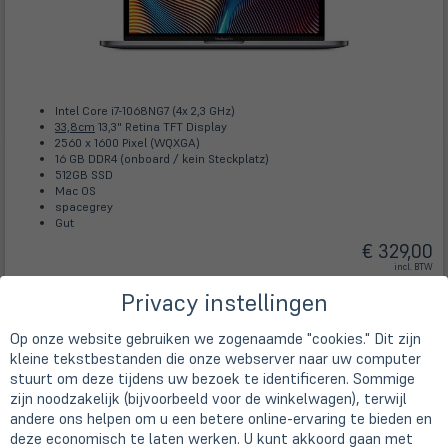
Intel Core i7-1068NG7 (4x 2,3 GHz)
33,8cm
13,3" Retina TFT Display
2560 x 1600 Pixel (WQXGA)
16 GB DDR4 (onboard / kein Steckplatz)
512GB SSD
Mac OS
spacegrey
Gut
€ 329,00
incl. BTW
Gratis verzending
Privacy instellingen
binnen Duitsland met
DHL
Op onze website gebruiken we zogenaamde "cookies." Dit zijn
Configureer
Leverbaar
kleine tekstbestanden die onze webserver naar uw computer
stuurt om deze tijdens uw bezoek te identificeren. Sommige
zijn noodzakelijk (bijvoorbeeld voor de winkelwagen), terwijl
Apple MacBook Air Retina 13" - 2022 -
andere ons helpen om u een betere online-ervaring te bieden en
A2681
deze economisch te laten werken. U kunt akkoord gaan met