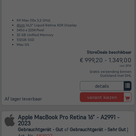
M1 Max (10x 3,2 GHz)
41cm
16,2" Liquid Retina XDR Display
3456 x 2234 Pixel
32 GB Unified Memory
512GB SSD
Mac OS
Store
Deals
beschikbaar
€ 999,20 - 1.349,00
incl. BTW
Gratis verzending binnen
Duitsland met DHL
details
variant kiezen
Af lager leverbaar
Apple MacBook Pro Retina 16" - A2991 -
2023
Gebrauchtgerät - Gut
of
Gebrauchtgerät - Sehr Gut
|
Art.-Nr.
A83927