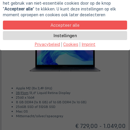
Gebrauchtgerät - Gut
/
Gebrauchtgerät - Sehr
het gebruik van niet-essentiële cookies door op de knop
Gut
/
Gebrauchtgerät - Wie Neu
| Art.-Nr.
A83914
"
Accepteer alle
" te klikken. U kunt deze instellingen op elk
moment oproepen en cookies ook later deselecteren
Accepteer alle
Instellingen
Privacybeleid
|
Cookies
|
Imprint
Apple M2 (8x 3,49 GHz)
38,91cm
13,6" Liquid Retina Display
2560 x 1664
8 GB DDR4 (1x 8 GB) of 16 GB DDR4 (1x 16 GB)
256GB SSD of 512GB SSD
Mac OS
Mitternacht/silver/spacegrey
€ 729,00 - 1.049,00