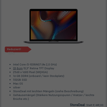
Reduziert!
-22%
Intel Core i5-1038NG7 (4x 2,0 GHz)
33,8cm
13,3" Retina TFT Display
2560 x 1600 Pixel (WQXGA)
16 GB DDR4 (onboard / kein Steckplatz)
512GB SSD
Mac OS
silver
StoreDeal mit leichten Mängeln (siehe Beschreibung)
Gehäusemängel (Stärkere Nutzungsspuren / Kratzer / leichte
Brüche etc.)
Store
Deal
:
Statt € 449,00