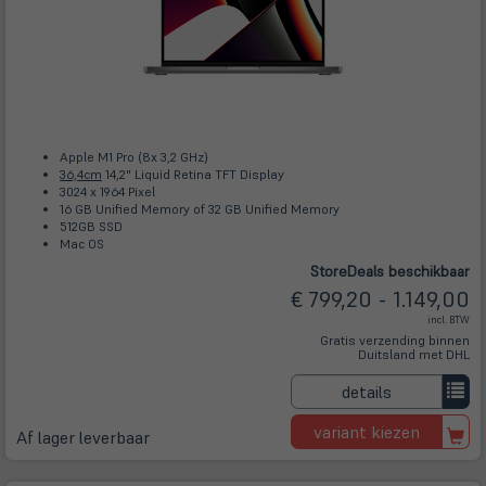
Apple M1 Pro (8x 3,2 GHz)
36,4cm
14,2" Liquid Retina TFT Display
3024 x 1964 Pixel
16 GB Unified Memory of 32 GB Unified Memory
512GB SSD
Mac OS
Store
Deals
beschikbaar
€ 799,20 - 1.149,00
incl. BTW
Gratis verzending binnen
Duitsland met DHL
details
variant kiezen
Af lager leverbaar