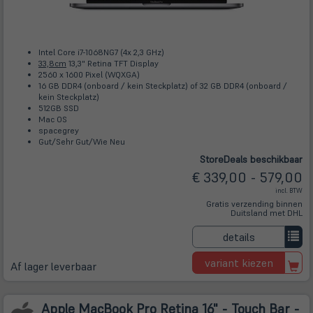
Intel Core i7-1068NG7 (4x 2,3 GHz)
33,8cm
13,3" Retina TFT Display
2560 x 1600 Pixel (WQXGA)
16 GB DDR4 (onboard / kein Steckplatz) of 32 GB DDR4 (onboard /
kein Steckplatz)
512GB SSD
Mac OS
spacegrey
Gut/Sehr Gut/Wie Neu
Store
Deals
beschikbaar
€ 339,00 - 579,00
incl. BTW
Gratis verzending binnen
Duitsland met DHL
details
variant kiezen
Af lager leverbaar
Apple MacBook Pro Retina 16" - Touch Bar -