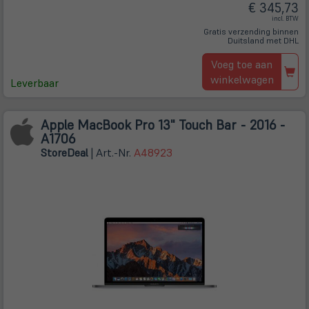
€ 345,73
incl. BTW
Gratis verzending binnen
Duitsland met DHL
Voeg toe aan
winkelwagen
Leverbaar
Apple MacBook Pro 13" Touch Bar - 2016 -
A1706
Store
Deal
| Art.-Nr.
A48923