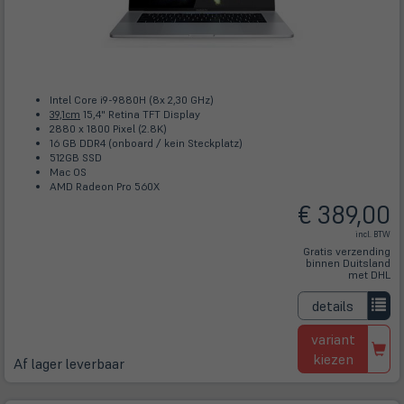
Intel Core i9-9880H (8x 2,30 GHz)
39,1cm
15,4" Retina TFT Display
2880 x 1800 Pixel (2.8K)
16 GB DDR4 (onboard / kein Steckplatz)
512GB SSD
Mac OS
AMD Radeon Pro 560X
€ 389,00
incl. BTW
Gratis verzending
binnen Duitsland
met DHL
details
variant
kiezen
Af lager leverbaar