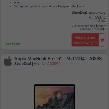
silver
Displaymängel (Leichte Kratzer / Helligkeitsflecken etc.)
Store
Deal
:
Statt € 199,00
€ 169,00
incl. BTW
Gratis verzending binnen
Duitsland met DHL
Voeg toe aan
winkelwagen
Leverbaar
Apple MacBook Pro 15" - Mid 2014 - A1398
Store
Deal
| Art.-Nr.
A80592