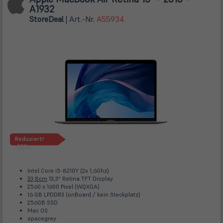
A1932
Store
Deal
| Art.-Nr.
A55934
Reduziert!
-20%
Intel Core i5-8210Y (2x 1,6Ghz)
33,8cm
13,3" Retina TFT Display
2560 x 1600 Pixel (WQXGA)
16 GB LPDDR3 (onBoard / kein Steckplatz)
256GB SSD
Mac OS
spacegrey