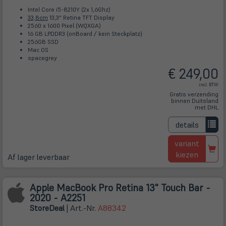
Intel Core i5-8210Y (2x 1,6Ghz)
33,8cm
13,3" Retina TFT Display
2560 x 1600 Pixel (WQXGA)
16 GB LPDDR3 (onBoard / kein Steckplatz)
256GB SSD
Mac OS
spacegrey
€ 249,00
incl. BTW
Gratis verzending
binnen Duitsland
met DHL
details
variant
kiezen
Af lager leverbaar
Apple MacBook Pro Retina 13" Touch Bar -
2020 - A2251
Store
Deal
| Art.-Nr.
A88342