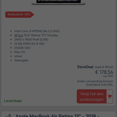
Reduziert!
-10%
Intel Core i7-4770HQ (4x 2,2 GHz)
39,1cm
15,4" Retina TFT Display
2880 x 1800 Pixel (2.8K)
16 GB DDR3 (2x 8 GB)
256GB SSD
Mac OS
silver
Staingate
Store
Deal
:
Statt € 199,00
€ 178,56
incl. BTW
Gratis verzending binnen
Duitsland met DHL
Voeg toe aan
winkelwagen
Leverbaar
Apple MacBook Air Retina 13" - 2018 -