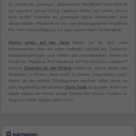
Du suchst ein günstiges, gebrauchtes MacBook? Dann bist du
bei Lapstore genau richtig. Lapstore bietet seit vielen Jahren
eine große Auswahl an günstigen Apple Notebooks. Vom
ultraportablen MacBook Air bis zum leistungsstarken MacBook
Pro. Vom Gebrauchtgerät, bis zum neuwertigen Vorführgerät.
Weiter unten auf der Seite
haben wir für dich viele
Informationen über die edlen Unibody Laptops aus Cupertino
zusammengetragen und stellen die verschiedenen Serien im
Detail vor. MacBook Pro? MacBook Air? Du bist noch unsicher?
(öffnet
Unsere
Experten an der Hotline
helfen dir gerne dabei, das
in
Notebook zu finden, dass exakt zu deinen Ansprüchen passt.
neuem
Wenn du ein echtes Schnäppchen machen willst, lohnt es
Tab)
(öffnet
sich, regelmäßig bei unseren
Store Deals
zu gucken. Auch von
in
Apple haben wir immer einige Geräte mit kleinen Fehlern im
neuem
Angebot: Mehr sparen geht nicht!
Tab)
submappen