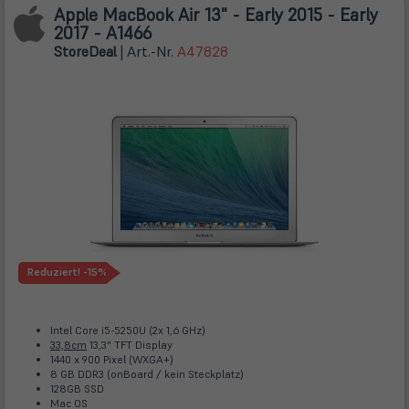
Apple MacBook Air 13" - Early 2015 - Early
2017 - A1466
Store
Deal
| Art.-Nr.
A47828
Reduziert!
-15%
Intel Core i5-5250U (2x 1,6 GHz)
33,8cm
13,3" TFT Display
1440 x 900 Pixel (WXGA+)
8 GB DDR3 (onBoard / kein Steckplatz)
128GB SSD
Mac OS