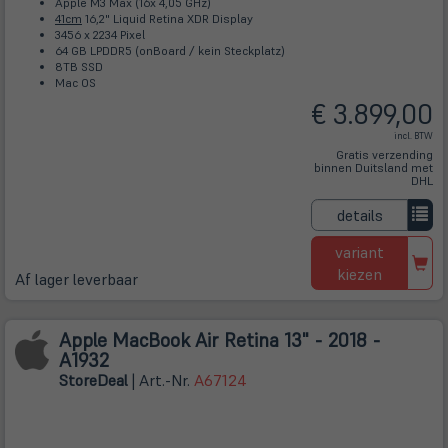
Apple M3 Max (16x 4,05 GHz)
41cm
16,2" Liquid Retina XDR Display
3456 x 2234 Pixel
64 GB LPDDR5 (onBoard / kein Steckplatz)
8TB SSD
Mac OS
€ 3.899,00
incl. BTW
Gratis verzending
binnen Duitsland met
DHL
details
variant
kiezen
Af lager leverbaar
Apple MacBook Air Retina 13" - 2018 -
A1932
Store
Deal
| Art.-Nr.
A67124