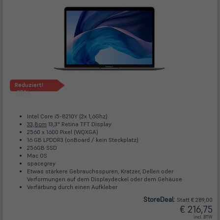
Reduziert!
-25%
Intel Core i5-8210Y (2x 1,6Ghz)
33,8cm
13,3" Retina TFT Display
2560 x 1600 Pixel (WQXGA)
16 GB LPDDR3 (onBoard / kein Steckplatz)
256GB SSD
Mac OS
spacegrey
Etwas stärkere Gebrauchsspuren, Kratzer, Dellen oder
Verformungen auf dem Displaydeckel oder dem Gehäuse
Verfärbung durch einen Aufkleber
Store
Deal
:
Statt € 289,00
€ 216,75
incl. BTW