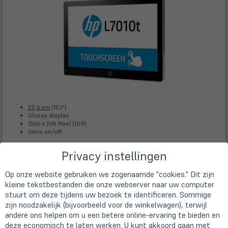
25,6 cm
(10,1")
Glossy display
1366 x 768 Pixel (16:9)
16ms on/off
€ 59,00
Privacy instellingen
(öff
incl. BTW excl.
verzending
in
ne
Voeg toe aan
Tab)
Op onze website gebruiken we zogenaamde "cookies." Dit zijn
winkelwagen
Leverbaar
kleine tekstbestanden die onze webserver naar uw computer
stuurt om deze tijdens uw bezoek te identificeren. Sommige
zijn noodzakelijk (bijvoorbeeld voor de winkelwagen), terwijl
HP L7014t 14" Touchscreen-Monitor ohne
andere ons helpen om u een betere online-ervaring te bieden en
Standfuß
deze economisch te laten werken. U kunt akkoord gaan met