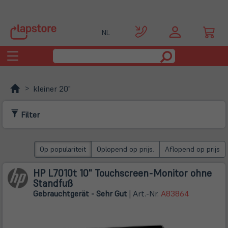
NL
Toggle
navigation
kleiner 20"
Filter
Op populariteit
Oplopend op prijs.
Aflopend op prijs
HP L7010t 10" Touchscreen-Monitor ohne
Standfuß
Gebrauchtgerät - Sehr Gut
| Art.-Nr.
A83864