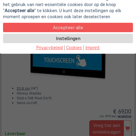
Gebrauchtgerät - Sehr Gut
| Art.-Nr.
A83863
het gebruik van niet-essentiële cookies door op de knop
"
Accepteer alle
" te klikken. U kunt deze instellingen op elk
moment oproepen en cookies ook later deselecteren
Accepteer alle
Instellingen
Privacybeleid
|
Cookies
|
Imprint
35.8 cm
(14")
Glossy display
1366 x 768 Pixel (16:9)
16ms on/off
€ 69,00
(öff
incl. BTW excl.
verzending
in
ne
Voeg toe aan
Tab)
winkelwagen
Leverbaar