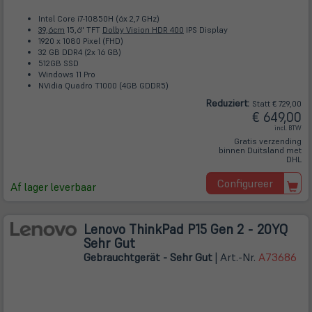
Intel Core i7-10850H (6x 2,7 GHz)
39,6cm
15,6" TFT
Dolby Vision HDR 400
IPS Display
1920 x 1080 Pixel (FHD)
32 GB DDR4 (2x 16 GB)
512GB SSD
Windows 11 Pro
NVidia Quadro T1000 (4GB GDDR5)
Reduziert:
Statt € 729,00
€ 649,00
incl. BTW
Gratis verzending
binnen Duitsland met
DHL
Configureer
Af lager leverbaar
Lenovo ThinkPad P15 Gen 2 - 20YQ
Sehr Gut
Gebrauchtgerät - Sehr Gut
| Art.-Nr.
A73686