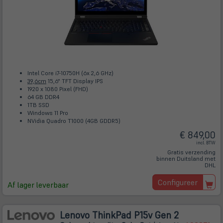
Intel Core i7-10750H (6x 2,6 GHz)
39,6cm
15,6" TFT Display IPS
1920 x 1080 Pixel (FHD)
64 GB DDR4
1TB SSD
Windows 11 Pro
NVidia Quadro T1000 (4GB GDDR5)
€ 849,00
incl. BTW
Gratis verzending
binnen Duitsland met
DHL
Configureer
Af lager leverbaar
Lenovo ThinkPad P15v Gen 2