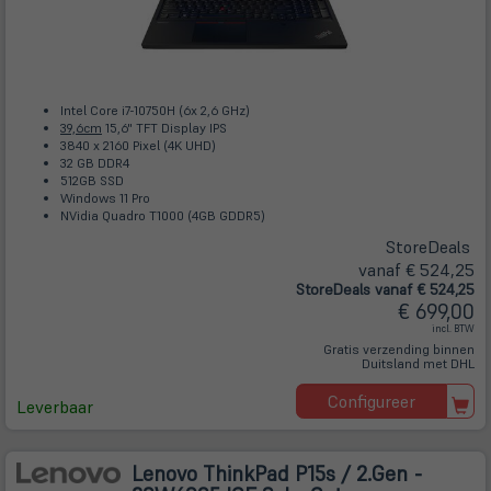
Intel Core i7-10750H (6x 2,6 GHz)
39,6cm
15,6" TFT Display IPS
3840 x 2160 Pixel (4K UHD)
32 GB DDR4
512GB SSD
Windows 11 Pro
NVidia Quadro T1000 (4GB GDDR5)
Store
Deals
vanaf € 524,25
Store
Deals
vanaf € 524,25
€ 699,00
incl. BTW
Gratis verzending binnen
Duitsland met DHL
Configureer
Leverbaar
Lenovo ThinkPad P15s / 2.Gen -