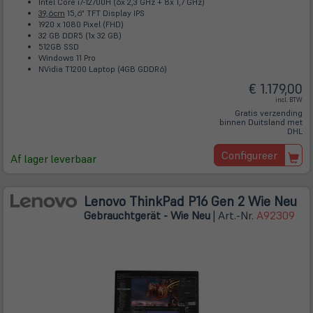
Intel Core i7-12700H (6x 2,3 GHz + 8x 1,7 GHz)
39,6cm
15,6" TFT Display IPS
1920 x 1080 Pixel (FHD)
32 GB DDR5 (1x 32 GB)
512GB SSD
Windows 11 Pro
NVidia T1200 Laptop (4GB GDDR6)
€ 1.179,00
incl. BTW
Gratis verzending
binnen Duitsland met
DHL
Configureer
Af lager leverbaar
Lenovo ThinkPad P16 Gen 2 Wie Neu
Gebrauchtgerät - Wie Neu
| Art.-Nr.
A92309