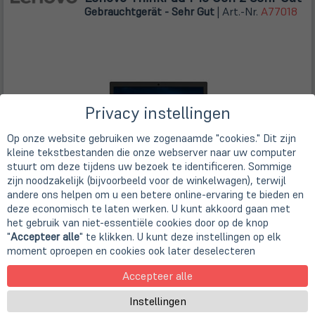
Gebrauchtgerät - Sehr Gut
| Art.-Nr.
A77018
Privacy instellingen
Op onze website gebruiken we zogenaamde "cookies." Dit zijn
kleine tekstbestanden die onze webserver naar uw computer
stuurt om deze tijdens uw bezoek te identificeren. Sommige
zijn noodzakelijk (bijvoorbeeld voor de winkelwagen), terwijl
andere ons helpen om u een betere online-ervaring te bieden en
deze economisch te laten werken. U kunt akkoord gaan met
Intel Core i7-11850H (8x 2,50 GHz)
39,6cm
15,6" TFT Display IPS
het gebruik van niet-essentiële cookies door op de knop
1920 x 1080 Pixel (FHD)
"
Accepteer alle
" te klikken. U kunt deze instellingen op elk
32 GB DDR4 (2x 16 GB)
moment oproepen en cookies ook later deselecteren
1TB SSD
Windows 11 Pro
Accepteer alle
NVIDIA RTX A3000 (6GB GDDR6)
€ 1.079,00
Instellingen
incl. BTW