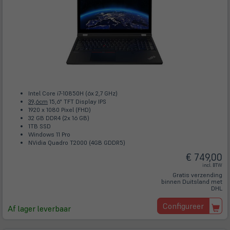
Intel Core i7-10850H (6x 2,7 GHz)
39,6cm
15,6" TFT Display IPS
1920 x 1080 Pixel (FHD)
32 GB DDR4 (2x 16 GB)
1TB SSD
Windows 11 Pro
NVidia Quadro T2000 (4GB GDDR5)
€ 749,00
incl. BTW
Gratis verzending
binnen Duitsland met
DHL
Configureer
Af lager leverbaar