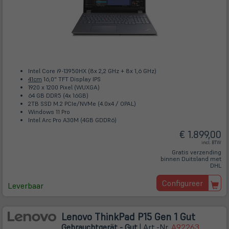
Intel Core i9-13950HX (8x 2,2 GHz + 8x 1,6 GHz)
41cm
16,0" TFT Display IPS
1920 x 1200 Pixel (WUXGA)
64 GB DDR5 (4x 16GB)
2TB SSD M.2 PCIe/NVMe (4.0x4 / OPAL)
Windows 11 Pro
Intel Arc Pro A30M (4GB GDDR6)
€ 1.899,00
incl. BTW
Gratis verzending
binnen Duitsland met
DHL
Configureer
Leverbaar
Lenovo ThinkPad P15 Gen 1 Gut
Gebrauchtgerät - Gut
| Art.-Nr.
A92263