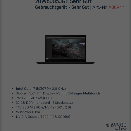
20W6005JGE Sehr Gut
Gebrauchtgerät - Sehr Gut
| Art.-Nr.
A88944
Intel Core i7-1165G7 (4x 2,8 GHz)
39,6cm
15,6" TFT Display IPS mit 10-Finger Multitouch
1920 x 1080 Pixel (FHD)
32 GB DDR4 (onboard +1 Steckplatz)
1TB SSD M.2 PCIe/NVMe (OPAL 2.0)
Windows 11 Pro
NVIDIA Quadro T500 (4GB GDDR6)
€ 699,00
incl. BTW