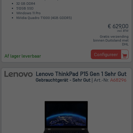
32 GB DDR4
512GB SSD
Windows 11 Pro
NVidia Quadro T1000 (4GB GDDR5)
€ 629,00
incl. BTW
Gratis verzending
binnen Duitsland met
DHL
Configureer
Af lager leverbaar
Lenovo ThinkPad P15 Gen 1 Sehr Gut
Gebrauchtgerät - Sehr Gut
| Art.-Nr.
A68296