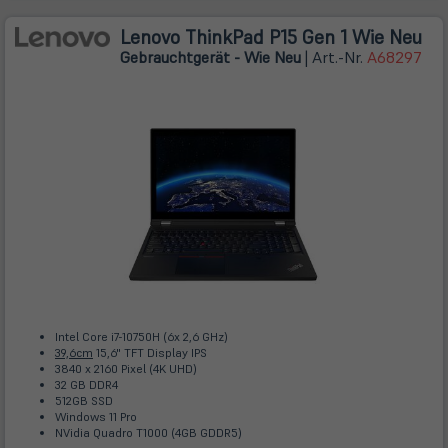
Lenovo ThinkPad P15 Gen 1 Wie Neu
Gebrauchtgerät - Wie Neu
| Art.-Nr.
A68297
Intel Core i7-10750H (6x 2,6 GHz)
39,6cm
15,6" TFT Display IPS
3840 x 2160 Pixel (4K UHD)
32 GB DDR4
512GB SSD
Windows 11 Pro
NVidia Quadro T1000 (4GB GDDR5)