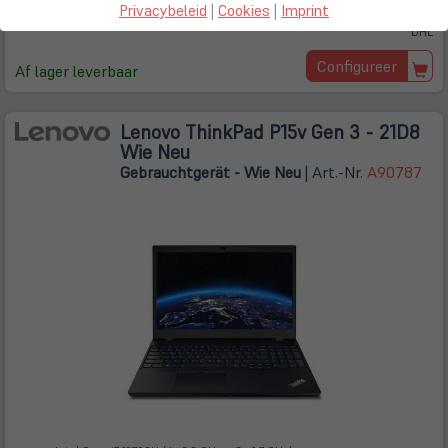
Gratis verzending
Privacybeleid
|
Cookies
|
Imprint
binnen Duitsland met
DHL
Configureer
Af lager leverbaar
Lenovo ThinkPad P15v Gen 3 - 21D8
Wie Neu
Gebrauchtgerät - Wie Neu
| Art.-Nr.
A90787