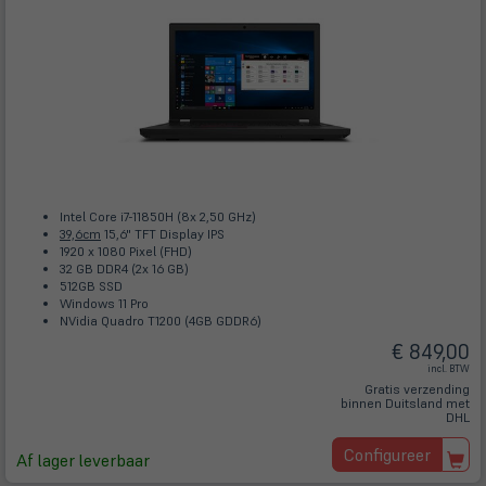
Intel Core i7-11850H (8x 2,50 GHz)
39,6cm
15,6" TFT Display IPS
1920 x 1080 Pixel (FHD)
32 GB DDR4 (2x 16 GB)
512GB SSD
Windows 11 Pro
NVidia Quadro T1200 (4GB GDDR6)
€ 849,00
incl. BTW
Gratis verzending
binnen Duitsland met
DHL
Configureer
Af lager leverbaar