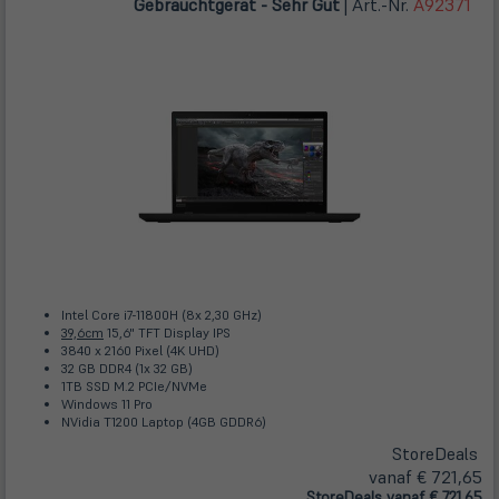
Gebrauchtgerät - Sehr Gut
| Art.-Nr.
A92371
Intel Core i7-11800H (8x 2,30 GHz)
39,6cm
15,6" TFT Display IPS
3840 x 2160 Pixel (4K UHD)
32 GB DDR4 (1x 32 GB)
1TB SSD M.2 PCIe/NVMe
Windows 11 Pro
NVidia T1200 Laptop (4GB GDDR6)
Store
Deals
vanaf € 721,65
Store
Deals
vanaf € 721,65