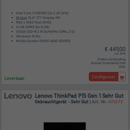
Intel Core i7-8850H (6x 2,60 GHz)
39,6cm
15,6" TFT Display IPS
1920 x 1080 Pixel (FHD)
16 GB DDR5 (2x 8 GB)
512GB SSD M.2 PCIe/NVMe (OPAL 2.0)
Windows 10 Pro
NVidia Quadro P2000 (4GB GDDR5)
€ 449,00
incl. BTW
Gratis verzending
binnen Duitsland met
DHL
Configureer
Leverbaar
Lenovo ThinkPad P15 Gen 1 Sehr Gut
Gebrauchtgerät - Sehr Gut
| Art.-Nr.
A91673