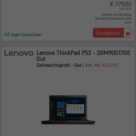
€ 779,00
incl. BTW
Gratis verzending
binnen Duitsland met
DHL
Configureer
Af lager leverbaar
Lenovo ThinkPad P52 - 20M90017GE
Gut
Gebrauchtgerät - Gut
| Art.-Nr.
A68705