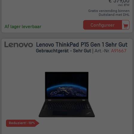
€ 579,00
incl. BTW
Gratis verzending binnen
Duitsland met DHL
Configureer
Af lager leverbaar
Lenovo ThinkPad P15 Gen 1 Sehr Gut
Gebrauchtgerät - Sehr Gut
| Art.-Nr.
A91667
Reduziert!
-10%