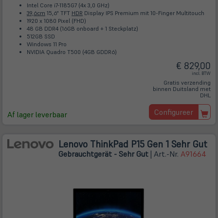
Intel Core i7-1185G7 (4x 3,0 GHz)
39,6cm
15,6" TFT
HDR
Display IPS Premium mit 10-Finger Multitouch
1920 x 1080 Pixel (FHD)
48 GB DDR4 (16GB onboard + 1 Steckplatz)
512GB SSD
Windows 11 Pro
NVIDIA Quadro T500 (4GB GDDR6)
€ 829,00
incl. BTW
Gratis verzending
binnen Duitsland met
DHL
Configureer
Af lager leverbaar
Lenovo ThinkPad P15 Gen 1 Sehr Gut
Gebrauchtgerät - Sehr Gut
| Art.-Nr.
A91664