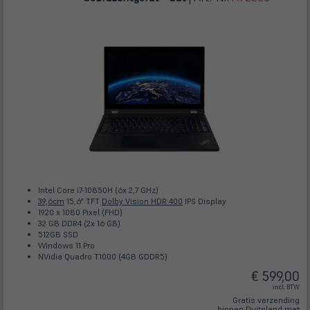
Intel Core i7-10850H (6x 2,7 GHz)
39,6cm
15,6" TFT
Dolby Vision HDR 400
IPS Display
1920 x 1080 Pixel (FHD)
32 GB DDR4 (2x 16 GB)
512GB SSD
Windows 11 Pro
NVidia Quadro T1000 (4GB GDDR5)
€ 599,00
incl. BTW
Gratis verzending
binnen Duitsland met