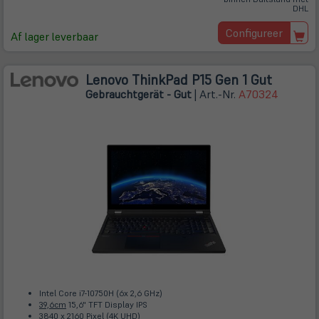
DHL
Configureer
Af lager leverbaar
Lenovo ThinkPad P15 Gen 1 Gut
Gebrauchtgerät - Gut
| Art.-Nr.
A70324
Intel Core i7-10750H (6x 2,6 GHz)
39,6cm
15,6" TFT Display IPS
3840 x 2160 Pixel (4K UHD)