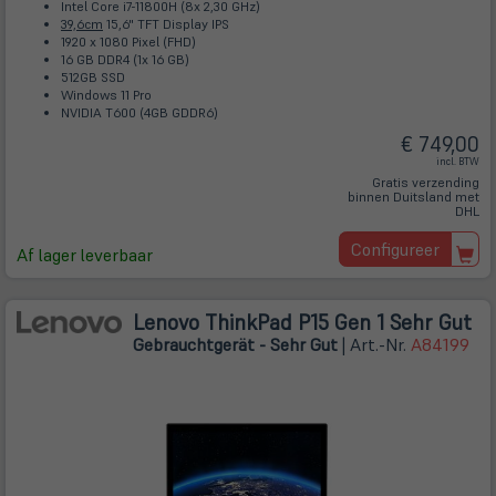
Intel Core i7-11800H (8x 2,30 GHz)
39,6cm
15,6" TFT Display IPS
1920 x 1080 Pixel (FHD)
16 GB DDR4 (1x 16 GB)
512GB SSD
Windows 11 Pro
NVIDIA T600 (4GB GDDR6)
€ 749,00
incl. BTW
Gratis verzending
binnen Duitsland met
DHL
Configureer
Af lager leverbaar
Lenovo ThinkPad P15 Gen 1 Sehr Gut
Gebrauchtgerät - Sehr Gut
| Art.-Nr.
A84199