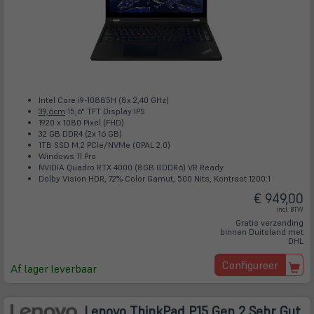
Intel Core i9-10885H (8x 2,40 GHz)
39,6cm
15,6" TFT Display IPS
1920 x 1080 Pixel (FHD)
32 GB DDR4 (2x 16 GB)
1TB SSD M.2 PCIe/NVMe (OPAL 2.0)
Windows 11 Pro
NVIDIA Quadro RTX 4000 (8GB GDDR6) VR Ready
Dolby Vision HDR, 72% Color Gamut, 500 Nits, Kontrast 1200:1
€ 949,00
incl. BTW
Gratis verzending
binnen Duitsland met
DHL
Configureer
Af lager leverbaar
Lenovo ThinkPad P15 Gen 2 Sehr Gut