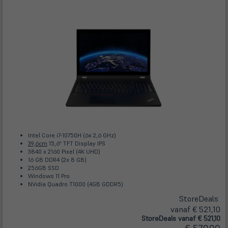
Intel Core i7-10750H (6x 2,6 GHz)
39,6cm
15,6" TFT Display IPS
3840 x 2160 Pixel (4K UHD)
16 GB DDR4 (2x 8 GB)
256GB SSD
Windows 11 Pro
NVidia Quadro T1000 (4GB GDDR5)
Store
Deals
vanaf € 521,10
Store
Deals
vanaf € 521,10