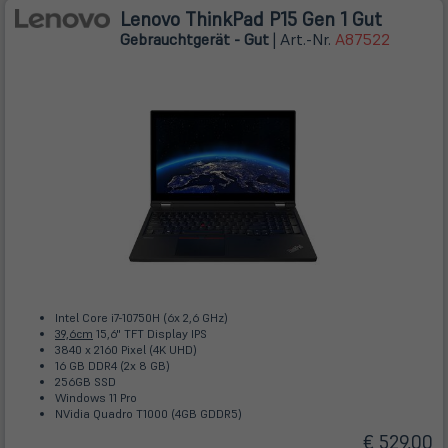
Lenovo ThinkPad P15 Gen 1 Gut
Gebrauchtgerät - Gut
| Art.-Nr.
A87522
Intel Core i7-10750H (6x 2,6 GHz)
39,6cm
15,6" TFT Display IPS
3840 x 2160 Pixel (4K UHD)
16 GB DDR4 (2x 8 GB)
256GB SSD
Windows 11 Pro
NVidia Quadro T1000 (4GB GDDR5)
€ 529,00