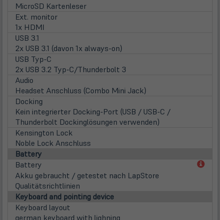
MicroSD Kartenleser
Ext. monitor
1x HDMI
USB 3.1
2x USB 3.1 (davon 1x always-on)
USB Typ-C
2x USB 3.2 Typ-C/Thunderbolt 3
Audio
Headset Anschluss (Combo Mini Jack)
Docking
Kein integrierter Docking-Port (USB / USB-C /
Thunderbolt Dockinglösungen verwenden)
Kensington Lock
Noble Lock Anschluss
Battery
(öff
Battery
in
Akku gebraucht / getestet nach LapStore
neu
Qualitätsrichtlinien
Tab)
Keyboard and pointing device
Keyboard layout
german keyboard with lighning