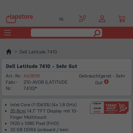
NL
Toggle
navigation
Dell Latitude 7410
Dell Latitude 7410 - Sehr Gut
Art.-Nr.:
A63898
Gebrauchtgerät - Sehr
(öffnet
Fabr.-
210-AVOB (LATITUDE
Gut
in
Nr.:
7410)*
neuem
Tab)
Intel Core i7-10610U (4x 1,8 GHz)
35,8cm
14,1" TFT Display mit 10-
Finger Multitouch
1920 x 1080 Pixel (FHD)
32 GB DDR4 (onboard / kein