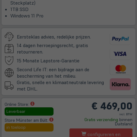
Steckplatz)
1TB SSD
Windows 11 Pro
Eersteklas advies, redelijke prijzen.
14 dagen herroepingsrecht, gratis
retourneren.
(öffnet
15 Monate Lapstore-Garantie
in
Second Life IT: een bijdrage aan de
neuem
bescherming van het milieu.
Tab)
Gratis, snelle en klimaatneutrale levering
met DHL.
€
469,00
(öffnet
Online Store:
in
Leverbaar
incl. BTW
neuem
(öffnet
Gratis verzending
binnen
Store Münster am Bült:
Tab)
Duitsland
in
in toeloop
neuem
configureren en
Tab)