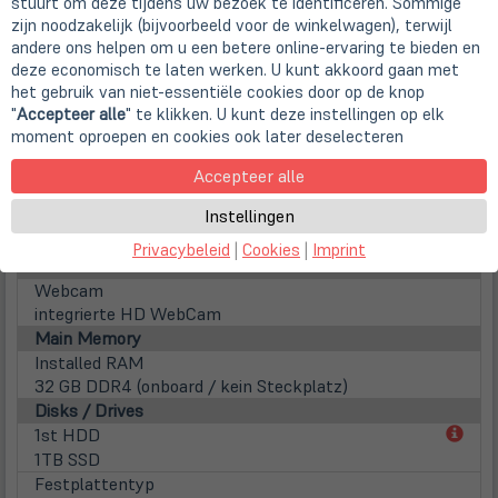
35,8cm
14,1" TFT Display mit 10-Finger Multitouch
stuurt om deze tijdens uw bezoek te identificeren. Sommige
zijn noodzakelijk (bijvoorbeeld voor de winkelwagen), terwijl
Screen Resolution
andere ons helpen om u een betere online-ervaring te bieden en
1920 x 1080 Pixel (FHD)
deze economisch te laten werken. U kunt akkoord gaan met
Aspect ratio
het gebruik van niet-essentiële cookies door op de knop
16:9
"
Accepteer alle
" te klikken. U kunt deze instellingen op elk
Surface
moment oproepen en cookies ook later deselecteren
Glossy display
Lamp type
Accepteer alle
LED backlight
Instellingen
Touchscreen
Multitouch
Privacybeleid
|
Cookies
|
Imprint
WebCam
Webcam
integrierte HD WebCam
Main Memory
Installed RAM
32 GB DDR4 (onboard / kein Steckplatz)
Disks / Drives
(öff
1st HDD
in
1TB SSD
neu
Festplattentyp