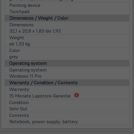
Pointing device
Touchpad
Dimensions / Weight / Color
Dimensions
32,1 x 20,8 x 1,83 bis 1,93
Weight
ab 1,33 kg
Color
grey
Operating system
Operating system
Windows 11 Pro
Warranty / Condition / Contents
Warranty
(öffnet
15 Monate Lapstore-Garantie
in
Condition
neuem
Sehr Gut
Tab)
Contents
Notebook, power supply, battery