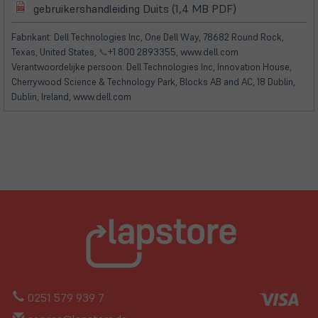
(öffnet
(öffnet
gebruikershandleiding Duits (1,4 MB PDF)
in
in
neuem
neuem
Fabrikant: Dell Technologies Inc, One Dell Way, 78682 Round Rock,
Tab)
Tab)
Texas, United States,
📞
+1 800 2893355, www.dell.com
Verantwoordelijke persoon: Dell Technologies Inc, Innovation House,
Cherrywood Science & Technology Park, Blocks AB and AC, 18 Dublin,
Dublin, Ireland, www.dell.com
0251 579 939 7