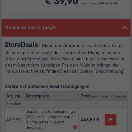
€ 39,90
in
plus
shipping
(VAT included)
neuem
Tab)
StoreDeals from € 446,59
Store
Deals
- Manchmal kommen einzelne Geräte mit
kleinen optischen und/oder technischen Mängeln zu uns.
Unter dem Stichwort "StoreDeals" bieten wir diese Ware zu
einem besonders günstigen Preis an. Welche Mängel die
Hardware aufweist, finden Sie in der Spalte "Beschreibung".
Geräte mit optischen Beeinträchtigungen:
(öffnet in neuem Tab
Art. no.
Description
Preis
(plus
shipping
(VAT included))
Standard
Display- und Gehäusemängel
(Stärkere Nutzungsspuren /
A87991
446,59 €
leichte Kratzer / leichte
(öffnet
Brüche etc.)