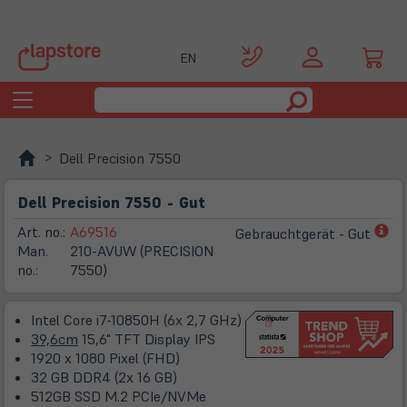
EN
Toggle
navigation
Dell Precision 7550
Dell Precision 7550 - Gut
(öf
Art. no.:
A69516
Gebrauchtgerät - Gut
in
Man.
210-AVUW (PRECISION
ne
no.:
7550)
Ta
Intel Core i7-10850H (6x 2,7 GHz)
39,6cm
15,6" TFT Display IPS
1920 x 1080 Pixel (FHD)
32 GB DDR4 (2x 16 GB)
512GB SSD M.2 PCIe/NVMe