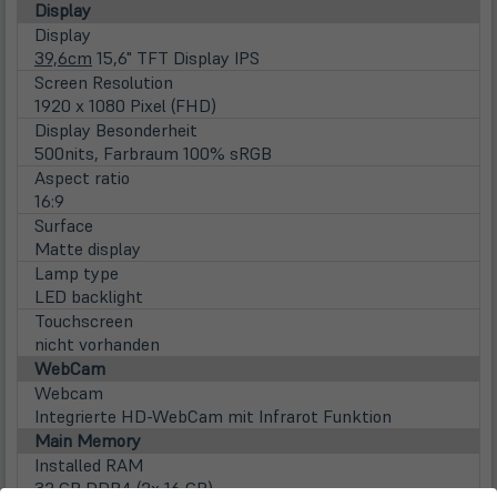
Display
Display
39,6cm
15,6" TFT Display IPS
Screen Resolution
1920 x 1080 Pixel (FHD)
Display Besonderheit
500nits, Farbraum 100% sRGB
Aspect ratio
16:9
Surface
Matte display
Lamp type
LED backlight
Touchscreen
nicht vorhanden
WebCam
Webcam
Integrierte HD-WebCam mit Infrarot Funktion
Main Memory
Installed RAM
32 GB DDR4 (2x 16 GB)