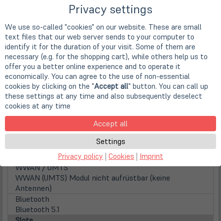
Privacy settings
Disks / Drives
(öff
1st HDD
We use so-called "cookies" on our website. These are small
in
512GB SSD M.2 PCIe/NVMe
text files that our web server sends to your computer to
neu
Festplattentyp
identify it for the duration of your visit. Some of them are
Tab)
Solid State Disk
necessary (e.g. for the shopping cart), while others help us to
Optical drive
offer you a better online experience and to operate it
nicht vorhanden
economically. You can agree to the use of non-essential
Audio and TV
cookies by clicking on the "
Accept all
" button. You can call up
Audio
these settings at any time and also subsequently deselect
HD Audio, Kopfhörerausgang, Dual Array Microphone
cookies at any time
Network and wireless connections
Accept all
NIC
10/100/1000 MBit/s Gigabit-Ethernet Adapter
Settings
Wireless LAN
Privacy policy
|
Cookies
|
Imprint
Intel Wi-Fi 6 AX201 (2x2 802.11ax)
WWAN / UMTS
WWAN (UMTS) Modul nicht aufrüstbar (keine
Antennen)
Bluetooth
Bluetooth 5.1
Slots