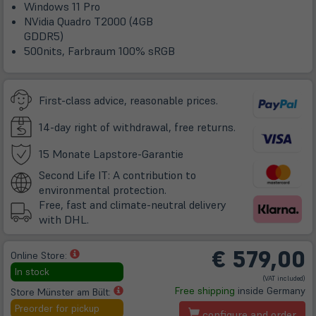
Windows 11 Pro
NVidia Quadro T2000 (4GB
GDDR5)
500nits, Farbraum 100% sRGB
First-class advice, reasonable prices.
14-day right of withdrawal, free returns.
(öffnet
15 Monate Lapstore-Garantie
in
Second Life IT: A contribution to
neuem
environmental protection.
Tab)
Free, fast and climate-neutral delivery
with DHL.
€
579,00
(öffnet
Online Store:
in
In stock
(VAT included)
neuem
(öffnet
Free shipping
inside Germany
Store Münster am Bült:
Tab)
in
Preorder for pickup
configure and order