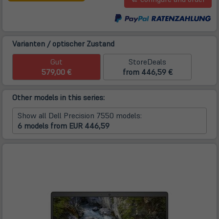
neuem
Tab)
Varianten / optischer Zustand
Gut
StoreDeals
579,00 €
from 446,59 €
Other models in this series:
Show all Dell Precision 7550 models:
6 models from EUR 446,59