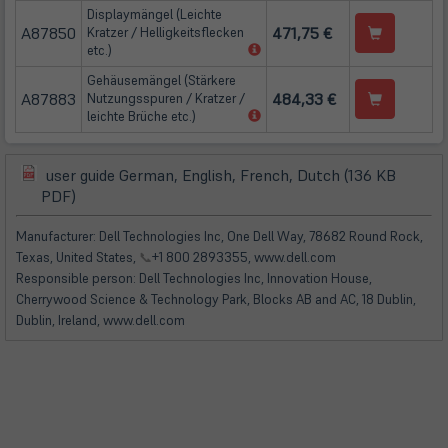
in
Displaymängel (Leichte
neuem
A87850
471,75 €
Kratzer / Helligkeitsflecken
Tab)
(öffnet
etc.)
in
Gehäusemängel (Stärkere
neuem
A87883
484,33 €
Nutzungsspuren / Kratzer /
Tab)
(öffnet
leichte Brüche etc.)
in
neuem
Tab)
user guide German, English, French, Dutch (136 KB
(öffnet
(öffnet
PDF)
in
in
neuem
neuem
Manufacturer: Dell Technologies Inc, One Dell Way, 78682 Round Rock,
Tab)
Tab)
Texas, United States,
📞
+1 800 2893355, www.dell.com
Responsible person: Dell Technologies Inc, Innovation House,
Cherrywood Science & Technology Park, Blocks AB and AC, 18 Dublin,
Dublin, Ireland, www.dell.com