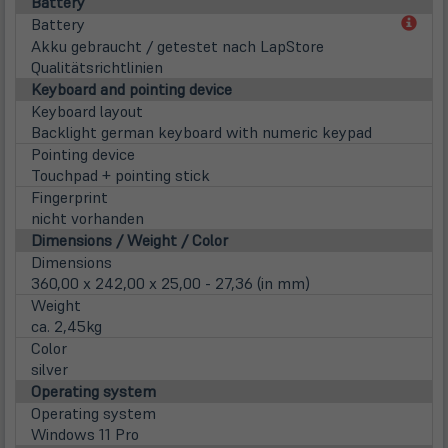
Battery
(öff
Battery
in
Akku gebraucht / getestet nach LapStore
neu
Qualitätsrichtlinien
Tab)
Keyboard and pointing device
Keyboard layout
Backlight german keyboard with numeric keypad
Pointing device
Touchpad + pointing stick
Fingerprint
nicht vorhanden
Dimensions / Weight / Color
Dimensions
360,00 x 242,00 x 25,00 - 27,36 (in mm)
Weight
ca. 2,45kg
Color
silver
Operating system
Operating system
Windows 11 Pro