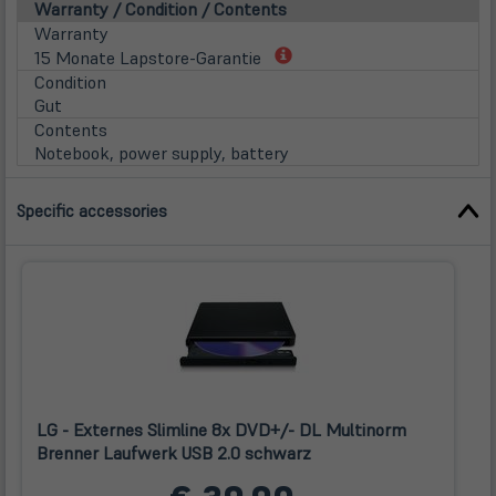
Warranty / Condition / Contents
Warranty
(öffnet
15 Monate Lapstore-Garantie
in
Condition
neuem
Gut
Tab)
Contents
Notebook, power supply, battery
Specific accessories
LG - Externes Slimline 8x DVD+/- DL Multinorm
Brenner Laufwerk USB 2.0 schwarz
(öffnet