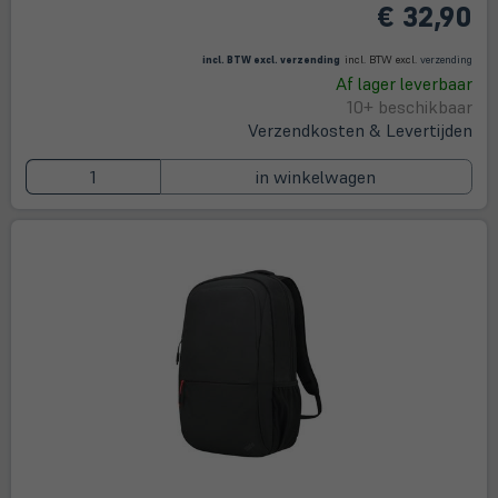
€ 32,90
(öffnet in neuem Tab)
(öffne
in
incl. BTW excl.
verzending
incl. BTW excl.
verzending
neue
Af lager leverbaar
Tab)
10+ beschikbaar
Verzendkosten & Levertijden
in winkelwagen