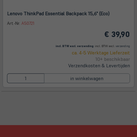
Lenovo ThinkPad Essential Backpack 15,6" (Eco)
Art.-Nr.
A50721
€ 39,90
(öffnet in neuem Tab)
(öffne
in
incl. BTW excl.
verzending
incl. BTW excl.
verzending
neue
ca. 4-5 Werktage Lieferzeit
Tab)
10+ beschikbaar
Verzendkosten & Levertijden
in winkelwagen