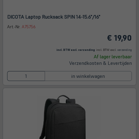
DICOTA Laptop Rucksack SPIN 14-15.6"/16"
Art.-Nr.
A75756
€ 19,90
(öffnet in neuem Tab)
(öffne
in
incl. BTW excl.
verzending
incl. BTW excl.
verzending
neue
Af lager leverbaar
Tab)
Verzendkosten & Levertijden
in winkelwagen