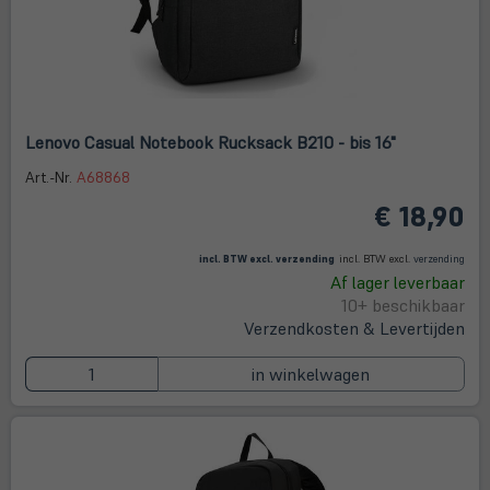
Lenovo Casual Notebook Rucksack B210 - bis 16"
Art.-Nr.
A68868
€ 18,90
(öffnet in neuem Tab)
(öffne
in
incl. BTW excl.
verzending
incl. BTW excl.
verzending
neue
Af lager leverbaar
Tab)
10+ beschikbaar
Verzendkosten & Levertijden
in winkelwagen