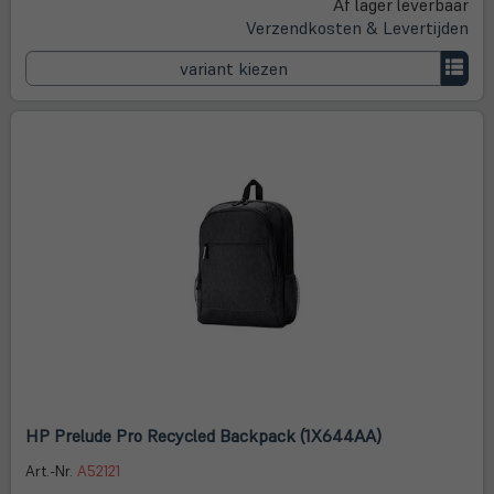
Af lager leverbaar
Tab)
Verzendkosten & Levertijden
variant kiezen
HP Prelude Pro Recycled Backpack (1X644AA)
Art.-Nr.
A52121