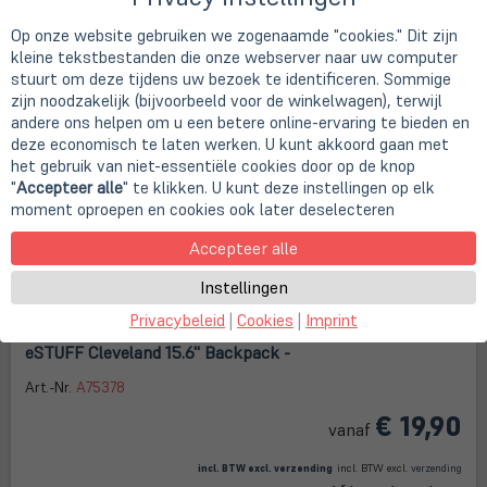
Op onze website gebruiken we zogenaamde "cookies." Dit zijn
kleine tekstbestanden die onze webserver naar uw computer
stuurt om deze tijdens uw bezoek te identificeren. Sommige
zijn noodzakelijk (bijvoorbeeld voor de winkelwagen), terwijl
andere ons helpen om u een betere online-ervaring te bieden en
deze economisch te laten werken. U kunt akkoord gaan met
het gebruik van niet-essentiële cookies door op de knop
"
Accepteer alle
" te klikken. U kunt deze instellingen op elk
moment oproepen en cookies ook later deselecteren
Accepteer alle
Instellingen
Privacybeleid
|
Cookies
|
Imprint
eSTUFF Cleveland 15.6'' Backpack -
Art.-Nr.
A75378
€ 19,90
vanaf
(öffnet in neuem Tab)
(öffne
in
incl. BTW excl.
verzending
incl. BTW excl.
verzending
neue