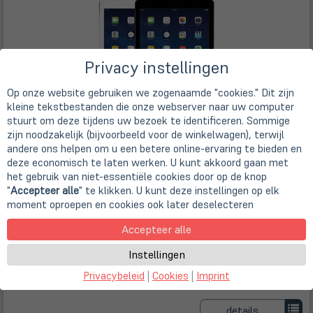
Privacy instellingen
Op onze website gebruiken we zogenaamde "cookies." Dit zijn
kleine tekstbestanden die onze webserver naar uw computer
stuurt om deze tijdens uw bezoek te identificeren. Sommige
zijn noodzakelijk (bijvoorbeeld voor de winkelwagen), terwijl
andere ons helpen om u een betere online-ervaring te bieden en
24,6cm
9,7" Retina Display
Apple A7 (2x 1,30 GHz)
deze economisch te laten werken. U kunt akkoord gaan met
64 GB
het gebruik van niet-essentiële cookies door op de knop
Wi-Fi + Cellular
"
Accepteer alle
" te klikken. U kunt deze instellingen op elk
spacegrey
moment oproepen en cookies ook later deselecteren
Gut of Normaler Gebrauchszustand - Gebrauchsspuren, Kratzer auf
Rückseite und Vorderseite
Accepteer alle
Store
Deals
beschikbaar
€ 33,15 - 39,00
Instellingen
incl. BTW
Privacybeleid
|
Cookies
|
Imprint
Gratis verzending binnen
Duitsland met DHL
details