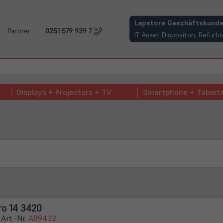
(öffnet in neuem Tab)
Lapstore Geschäftskunde
Partner
0251 579 939 7
IT Asset Dispositon, Refur
Displays + Projectors + TV
Smartphone + Tablet
ro 14 3420
 Art.-Nr.
A89432