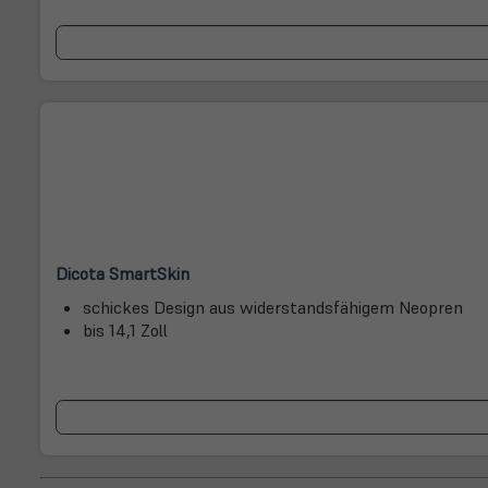
(öffnet
(öffnet
Dicota SmartSkin
in
in
schickes Design aus widerstandsfähigem Neopren
neuem
neuem
bis 14,1 Zoll
Tab)
Tab)