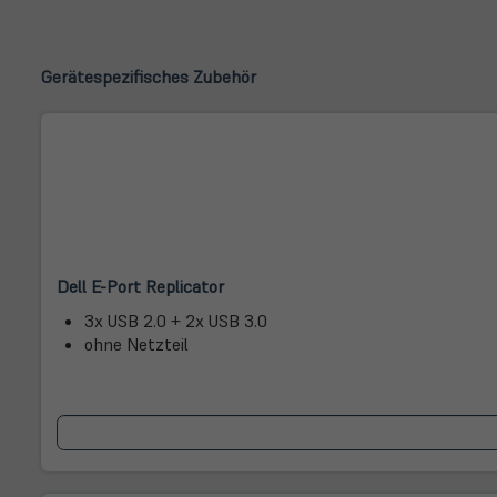
Gerätespezifisches Zubehör
(öffnet
(öffnet
Dell E-Port Replicator
in
in
3x USB 2.0 + 2x USB 3.0
neuem
neuem
ohne Netzteil
Tab)
Tab)