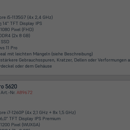
Core i5-1135G7 (4x 2,4 GHz)
m
14" TFT Display IPS
 1080 Pixel (FHD)
DDR4 (2x 8 GB)
 SSD
s 11 Pro
eal mit leichten Mängeln (siehe Beschreibung)
stärkere Gebrauchsspuren, Kratzer, Dellen oder Verformungen 
ydeckel oder dem Gehäuse
ro 5620
 Art.-Nr.
A89672
ore i7-1260P (4x 2,1 GHz + 8x 1,5 GHz)
6,0" TFT Display IPS Premium
 1200 Pixel (WUXGA)