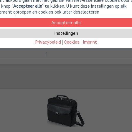
nt akkoord gaan met het gebruik van niet-essentiële cookies door 
 knop "
Accepteer alle
" te klikken. U kunt deze instellingen op elk
ment oproepen en cookies ook later deselecteren
Accepteer alle
Instellingen
Privacybeleid
|
Cookies
|
Imprint