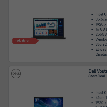
Intel 
35,6c
1920 x
16 GB 
256GB
Window
Reduziert!
StoreD
Etwas 
Displa
Dell Vost
Store
Deal
|
Intel C
41cm
1
1920 x