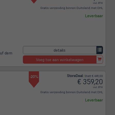
incl. BTW
Gratis verzending binnen Duitsland met DHL
Leverbaar
details
auf dem
Voeg toe aan winkelwagen
Store
Deal
:
-20%
Statt € 449,00
€ 359,20
incl. BTW
Gratis verzending binnen Duitsland met DHL
Leverbaar