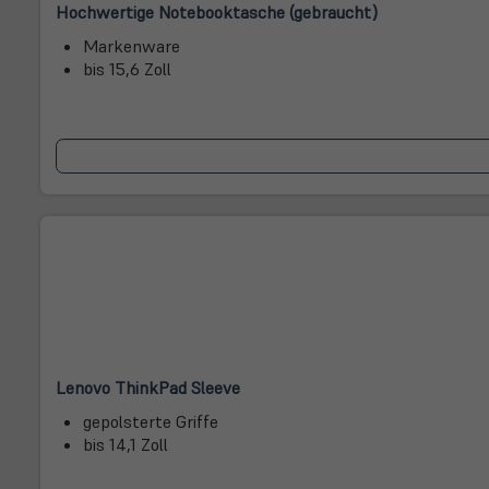
(öffnet
(öffnet
Hochwertige Notebooktasche (gebraucht)
in
in
Markenware
neuem
neuem
bis 15,6 Zoll
Tab)
Tab)
(öffnet
(öffnet
Lenovo ThinkPad Sleeve
in
in
gepolsterte Griffe
neuem
neuem
bis 14,1 Zoll
Tab)
Tab)