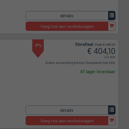
details
Voeg toe aan winkelwagen
Store
Deal
:
-9%
Statt € 449,00
€ 404,10
incl. BTW
Gratis verzending binnen Duitsland met DHL
Af lager leverbaar
details
Voeg toe aan winkelwagen