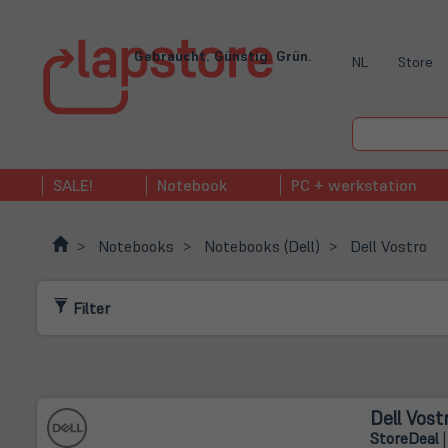
Gebraucht. Günstig. Grün.
NL
Store
SALE!
Notebook
PC + werkstation
Notebooks
Notebooks (Dell)
Dell Vostro
Filter
Dell Vost
Store
Deal
|