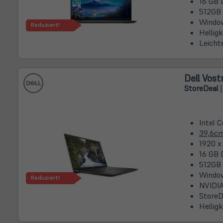
16 GB 
512GB
Window
Reduziert!
Hellig
Leicht
Dell Vost
Store
Deal
|
Intel 
39,6c
1920 x
16 GB 
512GB
Window
Reduziert!
NVIDIA
StoreD
Hellig