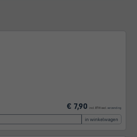
(öffnet
€ 7,90
in
incl. BTW excl.
verzending
neuem
Tab)
in winkelwagen