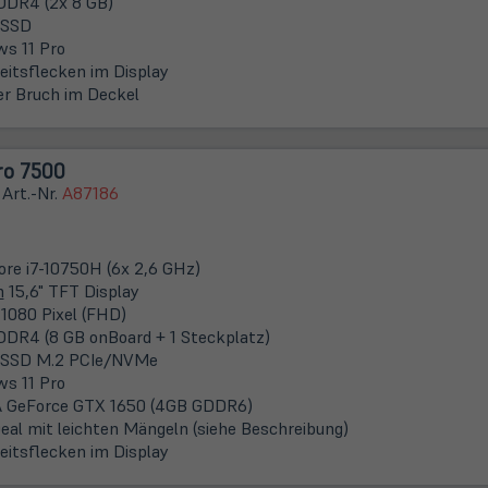
DDR4 (2x 8 GB)
 SSD
s 11 Pro
keitsflecken im Display
er Bruch im Deckel
ro 7500
 Art.-Nr.
A87186
Core i7-10750H (6x 2,6 GHz)
m
15,6" TFT Display
 1080 Pixel (FHD)
DDR4 (8 GB onBoard + 1 Steckplatz)
 SSD M.2 PCIe/NVMe
s 11 Pro
 GeForce GTX 1650 (4GB GDDR6)
eal mit leichten Mängeln (siehe Beschreibung)
keitsflecken im Display