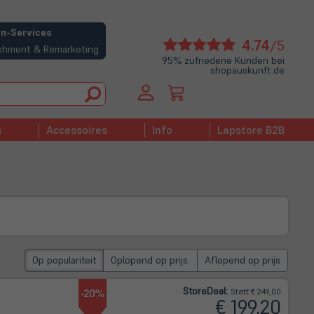
n-Services
(öffne
4.74
/5
bishment & Remarketing
in
95% zufriedene Kunden bei
shopauskunft.de
neue
Tab)
s
Accessoires
Info
Lapstore B2B
Op populariteit
Oplopend op prijs.
Aflopend op prijs
Store
Deal
:
-20%
Statt € 249,00
€ 199,20