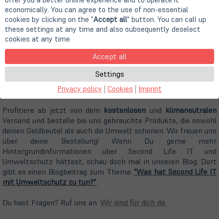
economically. You can agree to the use of non-essential
cookies by clicking on the "
Accept all
" button. You can call up
these settings at any time and also subsequently deselect
cookies at any time
Accept all
Settings
Privacy policy
|
Cookies
|
Imprint
Profitiere ab jetzt von dem
kostenlosen
und
klimaneutralen
Versand und bestelle bei uns gebrauchte Produkte, die sowohl
deinen Geldbeutel als auch die Umwelt schonen. Wir freuen uns
über deine Bestellung! Wenn Du gerne mehr
Hintergrundinformationen über Second Life IT und
Umweltschutz hättest, schau doch mal in unseren Blog. Dort
gibt es einen Blogbeitrag zum Thema:
"Was hat Second Life IT
(öffnet
mit Umweltschutz zu tun?"
.
in
neuem
(öffnet
Du hast Fragen? Ruf uns an.
Wir sind für dich da.
Tab)
in