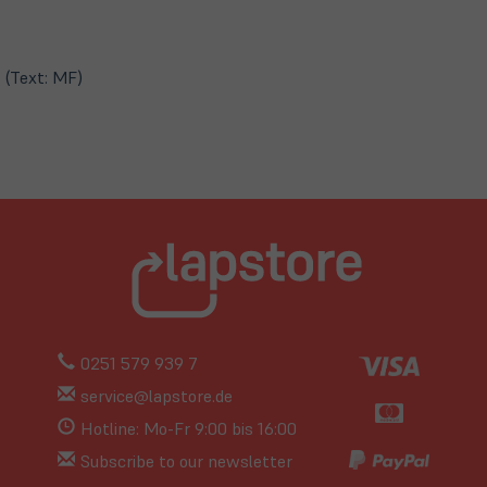
neuem
Tab)
(Text: MF)
0251 579 939 7
service@lapstore.de
Hotline: Mo-Fr 9:00 bis 16:00
Subscribe to our newsletter