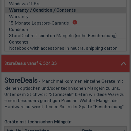
Windows 11 Pro
Warranty / Condition / Contents
Warranty
(öffnet
15 Monate Lapstore-Garantie
in
Condition
neuem
StoreDeal mit leichten Mängeln (siehe Beschreibung)
Tab)
Contents
Notebook with accessories in neutral shipping carton
StoreDeals vanaf € 324,33
Store
Deals
- Manchmal kommen einzelne Geräte mit
kleinen optischen und/oder technischen Mängeln zu uns.
Unter dem Stichwort "StoreDeals" bieten wir diese Ware zu
einem besonders günstigen Preis an. Welche Mängel die
Hardware aufweist, finden Sie in der Spalte "Beschreibung".
Geräte mit technischen Mängeln:
(öffn