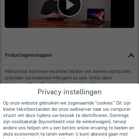
Producteigenschappen
Manchmal kommen einzelne Geräte mit kleinen optischen
und/oder technischen Mängeln zu uns. Unter dem
Stichwort "StoreDeals" bieten wir diese Ware zu einem
Privacy instellingen
besonders günstigen Preis an. Dieses Storedeal-Angebot
weist folgende Mängel auf:
Op onze website gebruiken we zogenaamde "cookies." Dit zijn
kleine tekstbestanden die onze webserver naar uw computer
Ein USB-C Port ohne Funktion
stuurt om deze tijdens uw bezoek te identificeren. Sommige
zijn noodzakelijk (bijvoorbeeld voor de winkelwagen), terwijl
Bei diesem Gerät sind bis auf einen USB-C Port alle Ports
andere ons helpen om u een betere online-ervaring te bieden en
voll funktionsfähig. Die Funktionalität des Gerätes ist nicht
deze economisch te laten werken. U kunt akkoord gaan met
eingeschränkt. Der beschädigte USB-C Port ist von uns