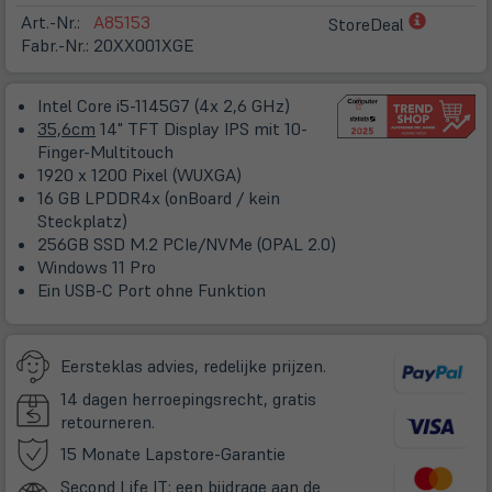
(öffnet
Art.-Nr.:
A85153
StoreDeal
in
Fabr.-Nr.:
20XX001XGE
neuem
Tab)
Intel Core i5-1145G7 (4x 2,6 GHz)
35,6cm
14" TFT Display IPS mit 10-
Finger-Multitouch
1920 x 1200 Pixel (WUXGA)
16 GB LPDDR4x (onBoard / kein
Steckplatz)
256GB SSD M.2 PCIe/NVMe (OPAL 2.0)
Windows 11 Pro
Ein USB-C Port ohne Funktion
Eersteklas advies, redelijke prijzen.
14 dagen herroepingsrecht, gratis
retourneren.
(öffnet
15 Monate Lapstore-Garantie
in
Second Life IT: een bijdrage aan de