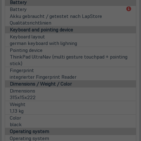
Battery
(öff
Battery
in
Akku gebraucht / getestet nach LapStore
neu
Qualitätsrichtlinien
Tab)
Keyboard and pointing device
Keyboard layout
german keyboard with lighning
Pointing device
ThinkPad UltraNav (multi gesture touchpad + pointing
stick)
Fingerprint
integrierter Fingerprint Reader
Dimensions / Weight / Color
Dimensions
315x15x222
Weight
1,13 kg
Color
black
Operating system
Operating system