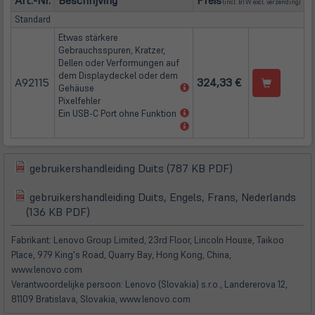
Art.-Nr.
Beschrijving
Preis
(incl. BTW excl.
verzending
)
Standard
Etwas stärkere
Gebrauchsspuren, Kratzer,
Dellen oder Verformungen auf
dem Displaydeckel oder dem
A92115
324,33 €
(öffnet
Gehäuse
in
Pixelfehler
neuem
(öffnet
Ein USB-C Port ohne Funktion
Tab)
in
(öffnet
neuem
in
Tab)
neuem
Tab)
(öffnet
gebruikershandleiding Duits (787 KB PDF)
(öffnet
in
in
gebruikershandleiding Duits, Engels, Frans, Nederlands
neuem
(öffnet
(öffnet
neuem
(136 KB PDF)
Tab)
in
in
Tab)
neuem
neuem
Fabrikant: Lenovo Group Limited, 23rd Floor, Lincoln House, Taikoo
Tab)
Tab)
Place, 979 King's Road, Quarry Bay, Hong Kong, China,
www.lenovo.com
Verantwoordelijke persoon: Lenovo (Slovakia) s.r.o., Landererova 12,
81109 Bratislava, Slovakia, www.lenovo.com