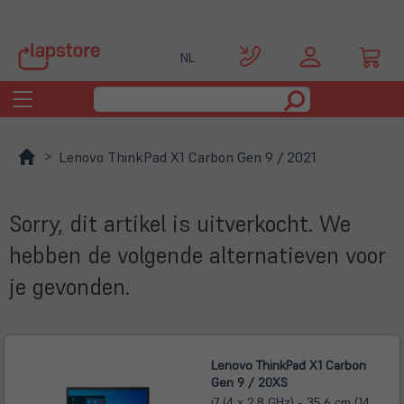
NL
Toggle
navigation
Lenovo ThinkPad X1 Carbon Gen 9 / 2021
Sorry, dit artikel is uitverkocht. We
hebben de volgende alternatieven voor
je gevonden.
Lenovo ThinkPad X1 Carbon
Gen 9 / 20XS
i7 (4 x 2,8 GHz) - 35,6 cm (14