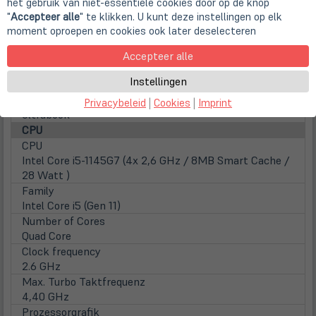
het gebruik van niet-essentiële cookies door op de knop
deaktiviert und versiegelt worden. So wird eine
"
Accepteer alle
" te klikken. U kunt deze instellingen op elk
Beschädigung das Boards verhindert.
moment oproepen en cookies ook later deselecteren
Hersteller
Accepteer alle
Manufacturer
Instellingen
Lenovo
Device Type
Privacybeleid
|
Cookies
|
Imprint
Ultrabook
CPU
CPU
Intel Core i5-1145G7 (4x 2,6 GHz / 8MB Smart Cache /
28 Watt )
Family
Intel Core i5 (Gen 11)
Number of Cores
Quad Core
Clock frequency
2.6 GHz
Max. Turbo Taktfrequenz
4,40 GHz
Prozessorgrafik