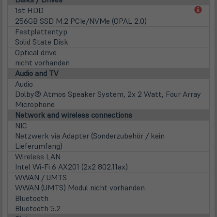
(öff
1st HDD
in
256GB SSD M.2 PCIe/NVMe (OPAL 2.0)
neu
Festplattentyp
Tab)
Solid State Disk
Optical drive
nicht vorhanden
Audio and TV
Audio
Dolby® Atmos Speaker System, 2x 2 Watt, Four Array
Microphone
Network and wireless connections
NIC
Netzwerk via Adapter (Sonderzubehör / kein
Lieferumfang)
Wireless LAN
Intel Wi-Fi 6 AX201 (2x2 802.11ax)
WWAN / UMTS
WWAN (UMTS) Modul nicht vorhanden
Bluetooth
Bluetooth 5.2