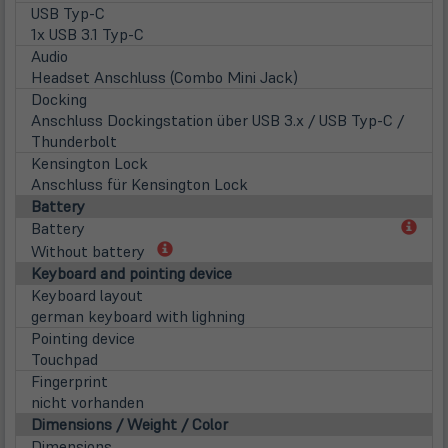
USB Typ-C
1x USB 3.1 Typ-C
Audio
Headset Anschluss (Combo Mini Jack)
Docking
Anschluss Dockingstation über USB 3.x / USB Typ-C /
Thunderbolt
Kensington Lock
Anschluss für Kensington Lock
Battery
(öff
Battery
in
(öffnet
Without battery
neu
in
Keyboard and pointing device
Tab)
neuem
Keyboard layout
Tab)
german keyboard with lighning
Pointing device
Touchpad
Fingerprint
nicht vorhanden
Dimensions / Weight / Color
Dimensions