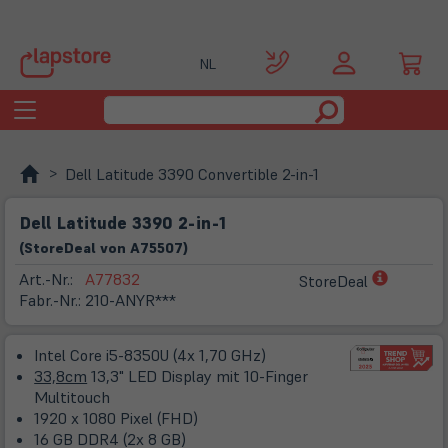
NL
Toggle
navigation
Dell Latitude 3390 Convertible 2-in-1
Dell Latitude 3390 2-in-1
(
Store
Deal
von
A75507
)
(öffnet
Art.-Nr.:
A77832
StoreDeal
in
Fabr.-Nr.:
210-ANYR***
neuem
Tab)
Intel Core i5-8350U (4x 1,70 GHz)
33,8cm
13,3" LED Display mit 10-Finger
Multitouch
1920 x 1080 Pixel (FHD)
16 GB DDR4 (2x 8 GB)