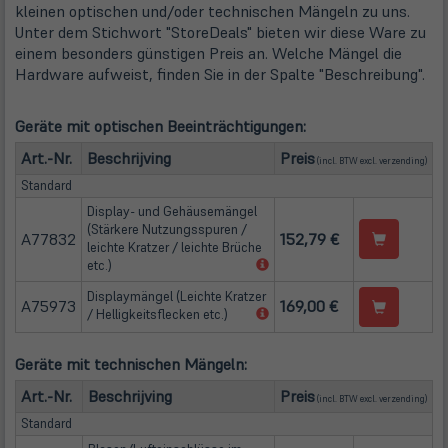
kleinen optischen und/oder technischen Mängeln zu uns.
Unter dem Stichwort "StoreDeals" bieten wir diese Ware zu
einem besonders günstigen Preis an. Welche Mängel die
Hardware aufweist, finden Sie in der Spalte "Beschreibung".
Geräte mit optischen Beeinträchtigungen:
(öffn
Art.-Nr.
Beschrijving
Preis
(incl. BTW excl.
verzending
)
Standard
Display- und Gehäusemängel
(Stärkere Nutzungsspuren /
A77832
152,79 €
leichte Kratzer / leichte Brüche
(öffnet
etc.)
in
Displaymängel (Leichte Kratzer
neuem
A75973
169,00 €
(öffnet
/ Helligkeitsflecken etc.)
Tab)
in
neuem
Geräte mit technischen Mängeln:
Tab)
(öffn
Art.-Nr.
Beschrijving
Preis
(incl. BTW excl.
verzending
)
Standard