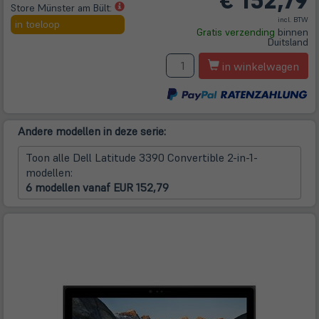
€
152,79
(öffnet
Store Münster am Bült:
Tab)
in
incl. BTW
in toeloop
Gratis verzending
binnen
neuem
Duitsland
Tab)
A
in winkelwagen
Andere modellen in deze serie:
Toon alle Dell Latitude 3390 Convertible 2-in-1-
modellen:
6 modellen vanaf EUR 152,79