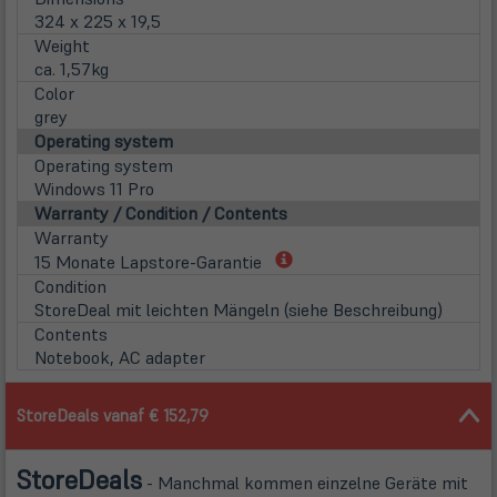
324 x 225 x 19,5
Weight
ca. 1,57kg
Color
grey
Operating system
Operating system
Windows 11 Pro
Warranty / Condition / Contents
Warranty
(öffnet
15 Monate Lapstore-Garantie
in
Condition
neuem
StoreDeal mit leichten Mängeln (siehe Beschreibung)
Tab)
Contents
Notebook, AC adapter
StoreDeals vanaf € 152,79
Store
Deals
- Manchmal kommen einzelne Geräte mit