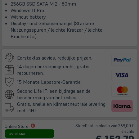
256GB SSD SATA M.2 - 80mm
Windows 11 Pro
Without battery
Display- und Gehäusemängel (Stärkere
Nutzungsspuren / leichte Kratzer / leichte
Brüche etc.)
Eersteklas advies, redelijke prijzen.
14 dagen herroepingsrecht, gratis
retourneren.
(öffnet
15 Monate Lapstore-Garantie
in
Second Life IT: een bijdrage aan de
neuem
bescherming van het milieu.
Tab)
Gratis, snelle en klimaatneutrale levering
met DHL.
(öffnet
Store
Deal
:
in plaats van 269,00 €
Online Store:
in
slechts
Leverbaar
neuem