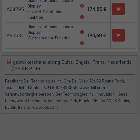
Blasen/Lufteinschlüsse im
(öffnet
Display
A84795
174,85 €
in
Ein USB-C Port ohne
neuem
(öffnet
Funktion
Tab)
in
Blasen/Lufteinschlüsse im
neuem
(öffnet
Display
Tab)
A90515
193,68 €
in
Webcam ohne Funktion
neuem
(öffnet
Tab)
in
neuem
Tab)
gebruikershandleiding Duits, Engels, Frans, Nederlands
(öffnet
(öffnet
(136 KB PDF)
in
in
neuem
neuem
Fabrikant: Dell Technologies Inc, One Dell Way, 78682 Round Rock,
Tab)
Tab)
Texas, United States,
📞
+1 800 2893355, www.dell.com
Verantwoordelijke persoon: Dell Technologies Inc, Innovation House,
Cherrywood Science & Technology Park, Blocks AB and AC, 18 Dublin,
Dublin, Ireland, www.dell.com