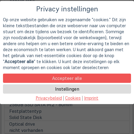
Aspect ratio
16:10
Privacy instellingen
Surface
Op onze website gebruiken we zogenaamde "cookies." Dit zijn
Anti-Reflection (glänzend)
kleine tekstbestanden die onze webserver naar uw computer
Lamp type
stuurt om deze tijdens uw bezoek te identificeren. Sommige
LED backlight
zijn noodzakelijk (bijvoorbeeld voor de winkelwagen), terwijl
Touchscreen
andere ons helpen om u een betere online-ervaring te bieden en
Multitouch
deze economisch te laten werken. U kunt akkoord gaan met
WebCam
het gebruik van niet-essentiële cookies door op de knop
Webcam
"
Accepteer alle
" te klikken. U kunt deze instellingen op elk
Integrierte HD-WebCam mit Infrarot Funktion
moment oproepen en cookies ook later deselecteren
Main Memory
Accepteer alle
Installed RAM
16 GB DDR4 (2x 8 GB)
Instellingen
Disks / Drives
(öff
1st HDD
Privacybeleid
|
Cookies
|
Imprint
in
256GB SSD SATA M.2 - 80mm
neu
Festplattentyp
Tab)
Solid State Disk
Optical drive
nicht vorhanden