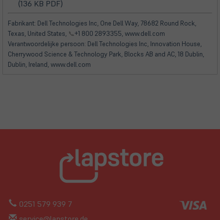
(öffnet
(öffnet
(136 KB PDF)
in
in
neuem
neuem
Fabrikant: Dell Technologies Inc, One Dell Way, 78682 Round Rock,
Tab)
Tab)
Texas, United States,
📞
+1 800 2893355, www.dell.com
Verantwoordelijke persoon: Dell Technologies Inc, Innovation House,
Cherrywood Science & Technology Park, Blocks AB and AC, 18 Dublin,
Dublin, Ireland, www.dell.com
0251 579 939 7
service@lapstore.de