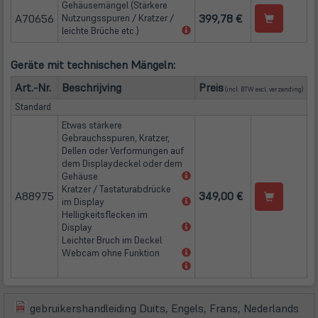
Gehäusemängel (Stärkere
A70656
399,78 €
Nutzungsspuren / Kratzer /
(öffnet
leichte Brüche etc.)
in
neuem
Geräte mit technischen Mängeln:
Tab)
(öffn
Art.-Nr.
Beschrijving
Preis
(incl. BTW excl.
verzending
)
Standard
Etwas stärkere
Gebrauchsspuren, Kratzer,
Dellen oder Verformungen auf
dem Displaydeckel oder dem
(öffnet
Gehäuse
in
Kratzer / Tastaturabdrücke
A88975
349,00 €
neuem
(öffnet
im Display
Tab)
in
Helligkeitsflecken im
neuem
(öffnet
Display
Tab)
in
Leichter Bruch im Deckel
neuem
(öffnet
Webcam ohne Funktion
Tab)
in
(öffnet
neuem
in
Tab)
neuem
Tab)
gebruikershandleiding Duits, Engels, Frans, Nederlands