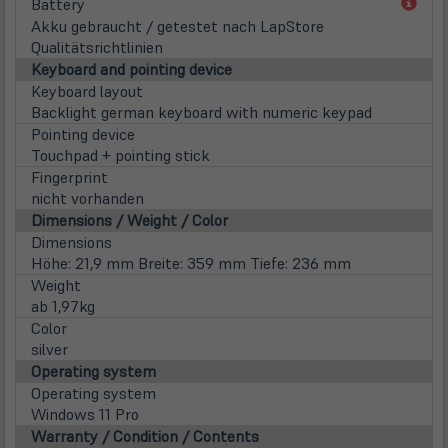
(öff
Battery
in
Akku gebraucht / getestet nach LapStore
neu
Qualitätsrichtlinien
Tab)
Keyboard and pointing device
Keyboard layout
Backlight german keyboard with numeric keypad
Pointing device
Touchpad + pointing stick
Fingerprint
nicht vorhanden
Dimensions / Weight / Color
Dimensions
Höhe: 21,9 mm Breite: 359 mm Tiefe: 236 mm
Weight
ab 1,97kg
Color
silver
Operating system
Operating system
Windows 11 Pro
Warranty / Condition / Contents