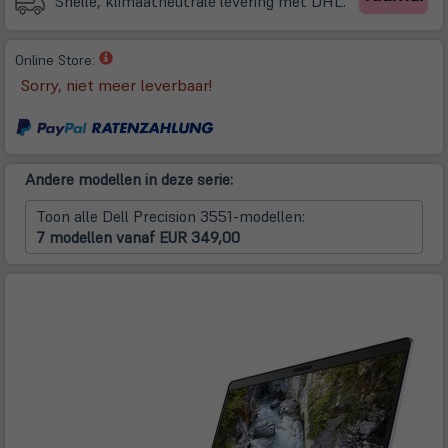
Snelle, klimaatneutrale levering met DHL.
(öffnet
Online Store:
in
Sorry, niet meer leverbaar!
neuem
Tab)
Andere modellen in deze serie:
Toon alle Dell Precision 3551-modellen:
7 modellen vanaf EUR 349,00