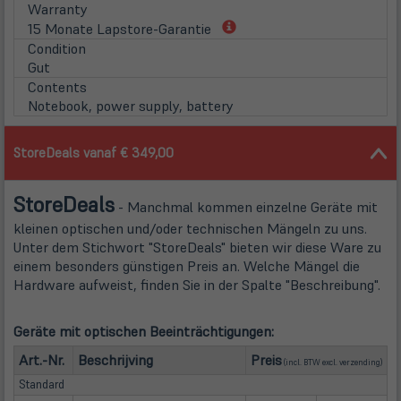
Warranty
(öffnet
15 Monate Lapstore-Garantie
in
Condition
neuem
Gut
Tab)
Contents
Notebook, power supply, battery
StoreDeals vanaf € 349,00
Store
Deals
- Manchmal kommen einzelne Geräte mit
kleinen optischen und/oder technischen Mängeln zu uns.
Unter dem Stichwort "StoreDeals" bieten wir diese Ware zu
einem besonders günstigen Preis an. Welche Mängel die
Hardware aufweist, finden Sie in der Spalte "Beschreibung".
Geräte mit optischen Beeinträchtigungen:
(öffn
Art.-Nr.
Beschrijving
Preis
(incl. BTW excl.
verzending
)
Standard