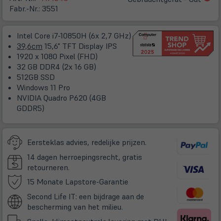
in
Fabr.-Nr.:
3551
ne
Ta
Intel Core i7-10850H (6x 2,7 GHz)
39,6cm
15,6" TFT Display IPS
1920 x 1080 Pixel (FHD)
32 GB DDR4 (2x 16 GB)
512GB SSD
Windows 11 Pro
NVIDIA Quadro P620 (4GB
GDDR5)
Eersteklas advies, redelijke prijzen.
14 dagen herroepingsrecht, gratis
retourneren.
(öffnet
15 Monate Lapstore-Garantie
in
Second Life IT: een bijdrage aan de
neuem
bescherming van het milieu.
Tab)