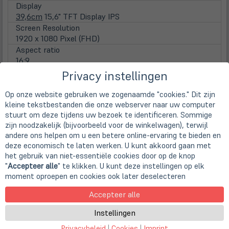
Display
39,6cm
15,6" TFT Display IPS
Screen Resolution
1920 x 1080 Pixel (FHD)
Aspect ratio
16:9
Surface
Privacy instellingen
Matte display
Lamp type
Op onze website gebruiken we zogenaamde "cookies." Dit zijn
LED backlight
kleine tekstbestanden die onze webserver naar uw computer
stuurt om deze tijdens uw bezoek te identificeren. Sommige
Touchscreen
zijn noodzakelijk (bijvoorbeeld voor de winkelwagen), terwijl
nicht vorhanden
andere ons helpen om u een betere online-ervaring te bieden en
WebCam
deze economisch te laten werken. U kunt akkoord gaan met
Webcam
het gebruik van niet-essentiële cookies door op de knop
integrierte HD WebCam
"
Accepteer alle
" te klikken. U kunt deze instellingen op elk
Main Memory
moment oproepen en cookies ook later deselecteren
Installed RAM
32 GB DDR4 (2x 16 GB)
Accepteer alle
Max. installable RAM
Instellingen
64 GB DDR4
Disks / Drives
Privacybeleid
|
Cookies
|
Imprint