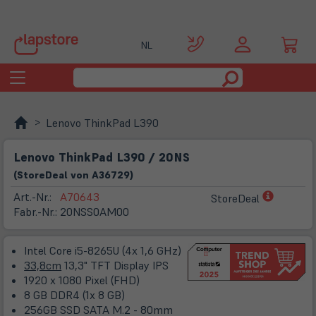
NL
Toggle
navigation
Lenovo ThinkPad L390
Lenovo ThinkPad L390 / 20NS
(
Store
Deal
von
A36729
)
(öffnet
Art.-Nr.:
A70643
StoreDeal
in
Fabr.-Nr.:
20NSS0AM00
neuem
Tab)
Intel Core i5-8265U (4x 1,6 GHz)
33,8cm
13,3" TFT Display IPS
1920 x 1080 Pixel (FHD)
8 GB DDR4 (1x 8 GB)
256GB SSD SATA M.2 - 80mm