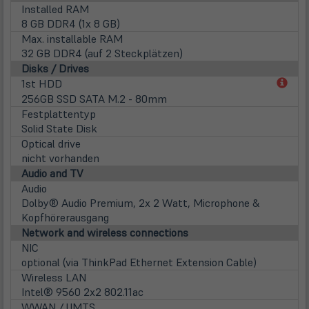
Installed RAM
8 GB DDR4 (1x 8 GB)
Max. installable RAM
32 GB DDR4 (auf 2 Steckplätzen)
Disks / Drives
(öff
1st HDD
in
256GB SSD SATA M.2 - 80mm
neu
Festplattentyp
Tab)
Solid State Disk
Optical drive
nicht vorhanden
Audio and TV
Audio
Dolby® Audio Premium, 2x 2 Watt, Microphone &
Kopfhörerausgang
Network and wireless connections
NIC
optional (via ThinkPad Ethernet Extension Cable)
Wireless LAN
Intel® 9560 2x2 802.11ac
WWAN / UMTS