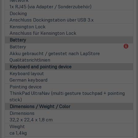
Network
1x RJ45 (via Adapter / Sonderzubehör)
Docking
Anschluss Dockingstation über USB 3.x
Kensington Lock
Anschluss für Kensington Lock
Battery
(öff
Battery
in
Akku gebraucht / getestet nach LapStore
neu
Qualitätsrichtlinien
Tab)
Keyboard and pointing device
Keyboard layout
German keyboard
Pointing device
ThinkPad UltraNav (multi gesture touchpad + pointing
stick)
Dimensions / Weight / Color
Dimensions
32,2 x 22,4 x 1,8 cm
Weight
ca 1,4kg