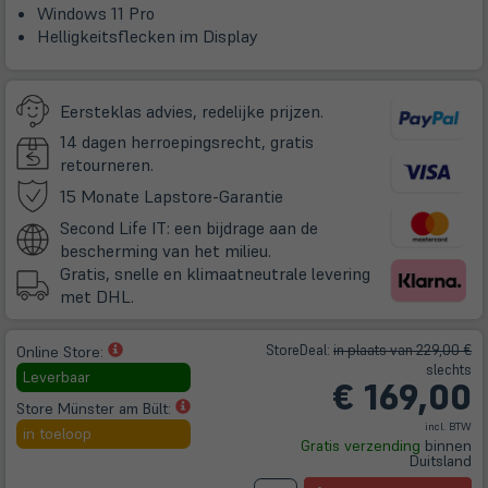
Windows 11 Pro
Helligkeitsflecken im Display
Eersteklas advies, redelijke prijzen.
14 dagen herroepingsrecht, gratis
retourneren.
(öffnet
15 Monate Lapstore-Garantie
in
Second Life IT: een bijdrage aan de
neuem
bescherming van het milieu.
Tab)
Gratis, snelle en klimaatneutrale levering
met DHL.
(öffnet
Store
Deal
:
in plaats van 229,00 €
Online Store:
in
slechts
Leverbaar
€
169,00
neuem
(öffnet
Store Münster am Bült:
Tab)
in
incl. BTW
in toeloop
Gratis verzending
binnen
neuem
Duitsland
Tab)
A