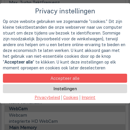
Max. Turbo Taktfrequenz
3,90 GHz
Privacy instellingen
Prozessorgrafik
Intel UHD 620 (4K Support)
Op onze website gebruiken we zogenaamde "cookies." Dit zijn
kleine tekstbestanden die onze webserver naar uw computer
Display
stuurt om deze tijdens uw bezoek te identificeren. Sommige
Display
zijn noodzakelijk (bijvoorbeeld voor de winkelwagen), terwijl
33,8cm
13,3" TFT Display IPS
andere ons helpen om u een betere online-ervaring te bieden en
Screen Resolution
deze economisch te laten werken. U kunt akkoord gaan met
1920 x 1080 Pixel (FHD)
het gebruik van niet-essentiële cookies door op de knop
Aspect ratio
"
Accepteer alle
" te klikken. U kunt deze instellingen op elk
16:9
moment oproepen en cookies ook later deselecteren
Surface
Matte display
Accepteer alle
Lamp type
Instellingen
LED backlight
Touchscreen
Privacybeleid
|
Cookies
|
Imprint
nicht vorhanden
WebCam
Webcam
integrierte HD WebCam
Main Memory