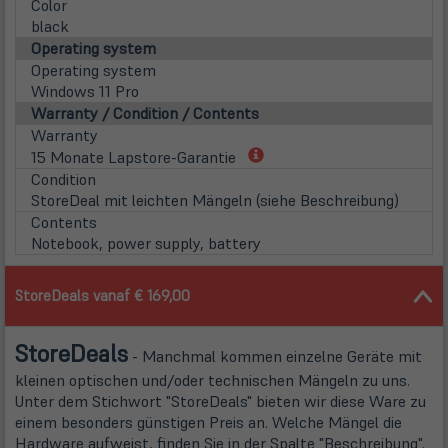
Color
black
Operating system
Operating system
Windows 11 Pro
Warranty / Condition / Contents
Warranty
(öffnet
15 Monate Lapstore-Garantie
in
Condition
neuem
StoreDeal mit leichten Mängeln (siehe Beschreibung)
Tab)
Contents
Notebook, power supply, battery
StoreDeals vanaf € 169,00
Store
Deals
- Manchmal kommen einzelne Geräte mit
kleinen optischen und/oder technischen Mängeln zu uns.
Unter dem Stichwort "StoreDeals" bieten wir diese Ware zu
einem besonders günstigen Preis an. Welche Mängel die
Hardware aufweist, finden Sie in der Spalte "Beschreibung".