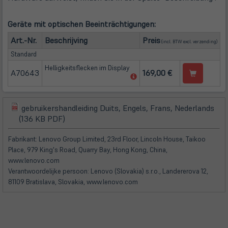
Geräte mit optischen Beeinträchtigungen:
(öffn
Art.-Nr.
Beschrijving
Preis
(incl. BTW excl.
verzending
)
Standard
Helligkeitsflecken im Display
A70643
169,00 €
(öffnet
in
neuem
Tab)
gebruikershandleiding Duits, Engels, Frans, Nederlands
(öffnet
(öffnet
(136 KB PDF)
in
in
neuem
neuem
Fabrikant: Lenovo Group Limited, 23rd Floor, Lincoln House, Taikoo
Tab)
Tab)
Place, 979 King's Road, Quarry Bay, Hong Kong, China,
www.lenovo.com
Verantwoordelijke persoon: Lenovo (Slovakia) s.r.o., Landererova 12,
81109 Bratislava, Slovakia, www.lenovo.com