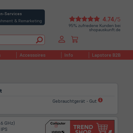
n-Services
(öffne
4.74
/5
bishment & Remarketing
in
95% zufriedene Kunden bei
shopauskunft.de
neue
Tab)
s
Accessoires
Info
Lapstore B2B
t
(öffnet
Gebrauchtgerät - Gut
in
neuem
Tab)
2,6 GHz)
 IPS