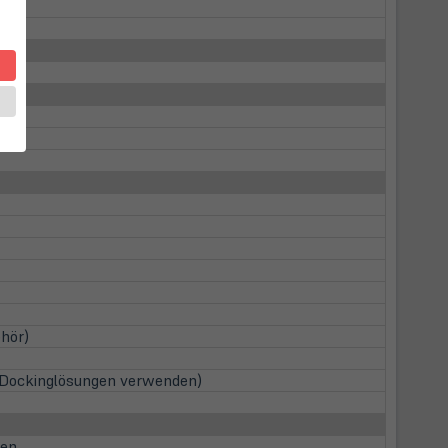
hör)
t Dockinglösungen verwenden)
ien