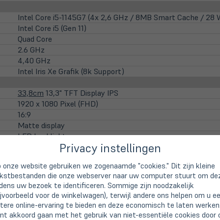
Intel Core i5-1145G7 (4x 2,6 GHz / 8MB Smart Cache / 28 
Intel Core i5 (Gen 11)
Quad Core
2.6 GHz
4,40 GHz
Intel Iris Xe Grafik (8k Support)
33,8cm
13,3" TFT Display IPS
1920 x 1080 Pixel (FHD)
16:9
Matte display
LED backlight
Privacy instellingen
nicht vorhanden
 onze website gebruiken we zogenaamde "cookies." Dit zijn kleine
integrierte HD WebCam
kstbestanden die onze webserver naar uw computer stuurt om de
jdens uw bezoek te identificeren. Sommige zijn noodzakelijk
16 GB DDR4 (onboard / kein Steckplatz)
ijvoorbeeld voor de winkelwagen), terwijl andere ons helpen om u e
tere online-ervaring te bieden en deze economisch te laten werken
(öffnet
512GB SSD M.2 PCIe/NVMe
nt akkoord gaan met het gebruik van niet-essentiële cookies door 