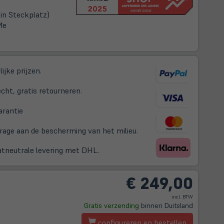
in Steckplatz)
Me
ijke prijzen.
cht, gratis retourneren.
(öffnet
arantie
in
drage aan de bescherming van het milieu.
neuem
Tab)
aatneutrale levering met DHL.
€
249,00
incl. BTW
t
Gratis verzending
binnen Duitsland
configureren en bestellen