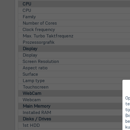
CPU
CPU
Family
Number of Cores
Clock frequency
Max. Turbo Taktfrequenz
Prozessorgrafik
Display
Display
Screen Resolution
Aspect ratio
Surface
Lamp type
Touchscreen
WebCam
Op
Webcam
te
Main Memory
ti
Installed RAM
(b
Disks / Drives
be
1st HDD
ku