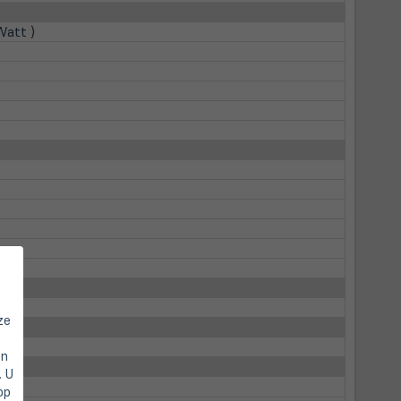
Watt )
ze
en
. U
op