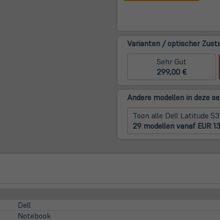
neue
Tab)
Varianten / optischer Zust
Sehr Gut
299,00 €
Andere modellen in deze ser
Toon alle Dell Latitude 5
29 modellen vanaf EUR 1
Dell
Notebook