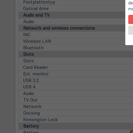
Festplattentyp
de
Optical drive
mo
Audio and TV
Audio
Network and wireless connections
NIC
Wireless LAN
Bluetooth
Slots
Slots
Card Reader
Ext. monitor
USB 3.2
USB 4
Audio
TV Out
Network
Docking
Kensington Lock
Battery
Battery