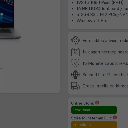
1920 x 1080 Pixel (FHD)
16 GB DDR4 (onboard / ke
512GB SSD M.2 PCIe/NV
Windows 11 Pro
Eersteklas advies, redel
14 dagen herroepingsre
15 Monate Lapstore-G
Second Life IT: een bij
Gratis, snelle en klim
(öffnet
Online Store:
in
Leverbaar
neuem
(öffne
Store Münster am Bült:
Tab)
in
in toeloop