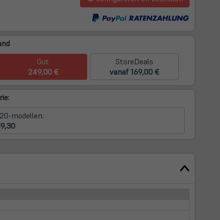
m
and
Gut
StoreDeals
249,00 €
vanaf 169,00 €
ie:
320-modellen:
39,30