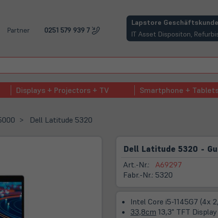
(öffnet in neuem Tab)
Lapstore Geschäftskunde
Partner
0251 579 939 7
IT Asset Dispositon, Refur
Displays + Projectors + TV
Smartphone + Tablet
 5000
Dell Latitude 5320
Dell Latitude 5320 - Gu
Art.-Nr.:
A69297
Fabr.-Nr.:
5320
Intel Core i5-1145G7 (4x 
33,8cm
13,3" TFT Display