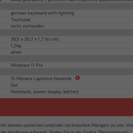
in
neuem
german keyboard with lighning
Tab)
Touchpad
nicht vorhanden
30,5 x 20,7 x 1,7 (in cm)
1,2kg
silver
Windows 11 Pro
(öffnet
15 Monate Lapstore-Garantie
in
Gut
neuem
Notebook, power supply, battery
Tab)
t kleinen optischen und/oder technischen Mängeln zu uns. Unte
ie Hardware aufweist, finden Sie in der Spalte "Beschreibung".