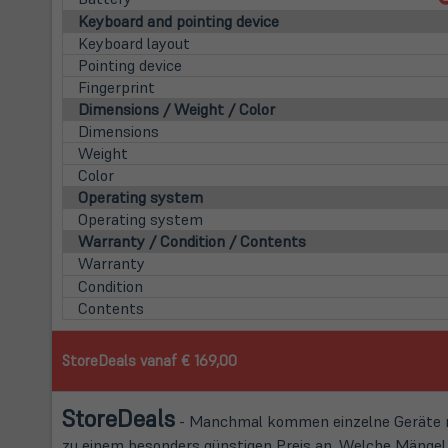
Keyboard and pointing device
Keyboard layout
Pointing device
Fingerprint
Dimensions / Weight / Color
Dimensions
Weight
Color
Operating system
Operating system
Warranty / Condition / Contents
Warranty
Condition
Contents
StoreDeals vanaf € 169,00
Store
Deals
- Manchmal kommen einzelne Geräte mi
zu einem besonders günstigen Preis an. Welche Mängel d