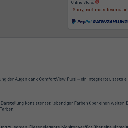
(öffnet
Online Store:
in
Sorry, niet meer leverbaar!
neuem
Tab)
ng der Augen dank ComfortView Plusi – ein integrierter, stets e
ie Darstellung konsistenter, lebendiger Farben über einen weit
Farben.
ng zu sorgen. Dieser elegante Monitor verfügt über eine ultradün