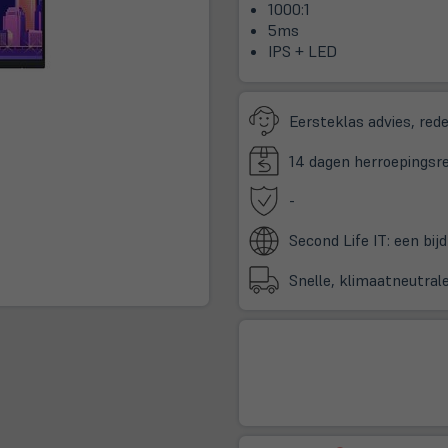
1000:1
5ms
IPS + LED
Eersteklas advies, redel
14 dagen herroepingsre
-
Second Life IT: een bij
Snelle, klimaatneutral