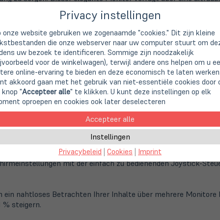
tem.
Privacy instellingen
 onze website gebruiken we zogenaamde "cookies." Dit zijn kleine
d in der Höhe verstellen (150 mm Höhenanpassungsbereich) für z
kstbestanden die onze webserver naar uw computer stuurt om de
jdens uw bezoek te identificeren. Sommige zijn noodzakelijk
ijvoorbeeld voor de winkelwagen), terwijl andere ons helpen om u e
igern Sie Ihr Klangerlebnis.
tere online-ervaring te bieden en deze economisch te laten werken
nt akkoord gaan met het gebruik van niet-essentiële cookies door 
 knop "
Accepteer alle
" te klikken. U kunt deze instellingen op elk
splayPort, HDMI, VGA und 4 x extrem schnellem USB mit 5 Gbit/
ment oproepen en cookies ook later deselecteren
Accepteer alle
gängliche Anschlüsse, über die Sie Inhalte problemlos freigeben u
Instellingen
Privacybeleid
|
Cookies
|
Imprint
chirmeinstellungen mit der einfach zu bedienenden Joystick-Steu
 ein nahtloses Betrachten Ihrer Inhalte über mehrere Monitore 
 % steigern.