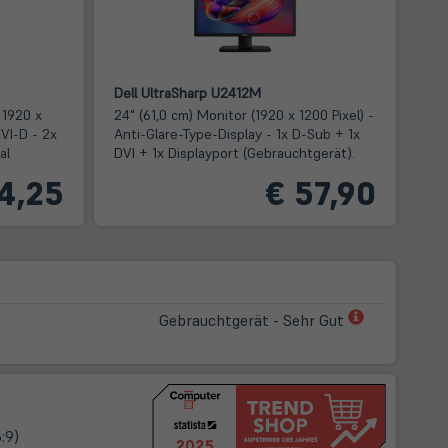
Dell UltraSharp U2412M
 1920 x
24" (61,0 cm) Monitor (1920 x 1200 Pixel) -
DVI-D - 2x
Anti-Glare-Type-Display - 1x D-Sub + 1x
al
DVI + 1x Displayport (Gebrauchtgerät).
4,25
€ 57,90
(öffnet
Gebrauchtgerät - Sehr Gut
in
neuem
Tab)
:9)