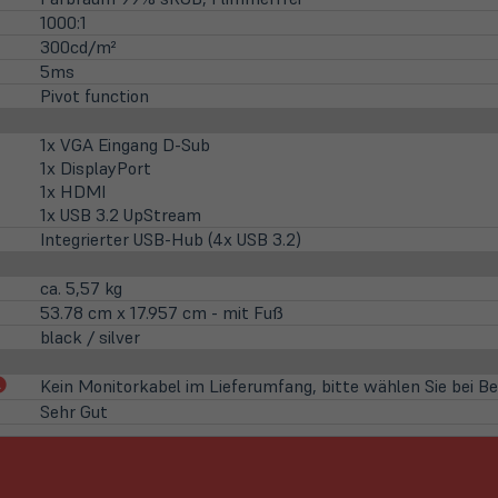
1000:1
300cd/m²
5ms
Pivot function
1x VGA Eingang D-Sub
1x DisplayPort
1x HDMI
1x USB 3.2 UpStream
Integrierter USB-Hub (4x USB 3.2)
ca. 5,57 kg
53.78 cm x 17.957 cm - mit Fuß
black / silver
(öffnet
Kein Monitorkabel im Lieferumfang, bitte wählen Sie bei B
in
Sehr Gut
neuem
Tab)