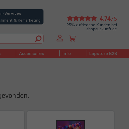
n-Services
(öffne
4.74
/5
bishment & Remarketing
in
95% zufriedene Kunden bei
shopauskunft.de
neue
Tab)
s
Accessoires
Info
Lapstore B2B
 gevonden.