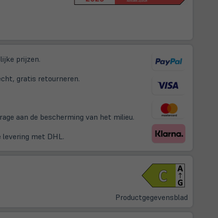
ijke prijzen.
cht, gratis retourneren.
drage aan de bescherming van het milieu.
e levering met DHL.
(öffnet
in
neuem
Tab)
Productgegevensblad