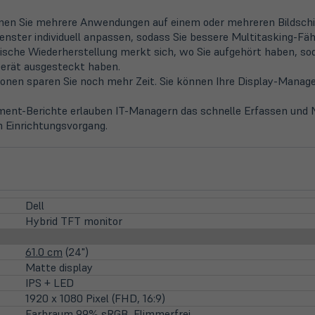
nnen Sie mehrere Anwendungen auf einem oder mehreren Bildschi
enster individuell anpassen, sodass Sie bessere Multitasking-Fä
tische Wiederherstellung merkt sich, wo Sie aufgehört haben, 
Gerät ausgesteckt haben.
nen sparen Sie noch mehr Zeit. Sie können Ihre Display-Manage
-Berichte erlauben IT-Managern das schnelle Erfassen und Na
n Einrichtungsvorgang.
Dell
Hybrid TFT monitor
61.0 cm
(24")
Matte display
IPS + LED
1920 x 1080 Pixel (FHD, 16:9)
Farbraum 99% sRGB, Flimmerfrei