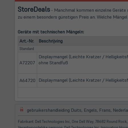
Store
Deals
- Manchmal kommen einzelne Geräte mi
zu einem besonders günstigen Preis an. Welche Mängel d
Geräte mit technischen Mängeln:
Art.-Nr.
Beschrijving
Standard
Displaymangel (Leichte Kratzer / Helligkeits
A72207
ohne Standfuß
Displaymangel (Leichte Kratzer / Helligkeits
A64720
(öffnet
gebruikershandleiding Duits, Engels, Frans, Nederl
in
neuem
Fabrikant: Dell Technologies Inc, One Dell Way, 78682 Round Rock,
Tab)
Verantwoordelijke persoon: Dell Technologies Inc, Innovation Hous