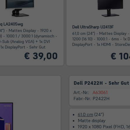
q LA2405wg
Dell UltraSharp U2413F
4") - Mattes Display - 1920 x
61,0 cm (24") - Mattes Display -
0) - 1000:1 / 3000:1 (dynamisch -
1200 (16:10) - 1000:1 - 6ms - 1x 
D-Sub (Analog VGA) + 1x DVI
DisplayPort - 1x HDMI - StoreDe
+ 1x DisplayPort - Sehr Gut
€ 39,00
€ 10
Dell P2422H - Sehr Gut
Art.-Nr.:
A63061
Fabr.-Nr.:
P2422H
61.0 cm
(24")
Matte display
1920 x 1080 Pixel (FHD, 16