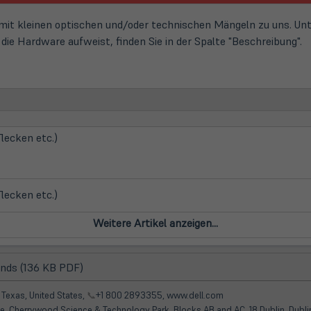
t kleinen optischen und/oder technischen Mängeln zu uns. Unte
ie Hardware aufweist, finden Sie in der Spalte "Beschreibung".
flecken etc.)
flecken etc.)
(öffnet
ands (136 KB PDF)
in
neuem
 Texas, United States,
📞
+1 800 2893355, www.dell.com
Tab)
e, Cherrywood Science & Technology Park, Blocks AB and AC, 18 Dublin, Dubli