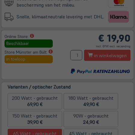
bescherming van het milieu.
Snelle, klimaatneutrale levering met DHL.
€
19,90
(öffnet
Online Store:
in
Beschikbaar
(öff
incl. BTW excl.
verzending
neuem
in
ne
(öffnet
Store Münster am Bült:
A
Tab)
Tab
in winkelwagen
in
in toeloop
neuem
Tab)
Varianten / optischer Zustand
200 Watt - gebraucht
180 Watt - gebraucht
69,90 €
49,90 €
150 Watt - gebraucht
90W - gebraucht
39,90 €
24,90 €
65 Watt - gebraucht
45 Watt - gebraucht