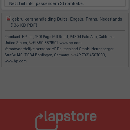
Netzteil inkl. passendem Stromkabel
gebruikershandleiding Duits, Engels, Frans, Nederlands
(öffnet
(öffnet
(136 KB PDF)
in
in
neuem
neuem
Fabrikant: HP Inc., 1501 Page Mill Road, 94304 Palo Alto, California,
Tab)
Tab)
United States,
📞
+1 650 8571501, www.hp.com
Verantwoordelijke persoon: HP Deutschland GmbH, Herrenberger
Straße 140, 71034 Böblingen, Germany,
📞
+49 70314507000,
www.hp.com