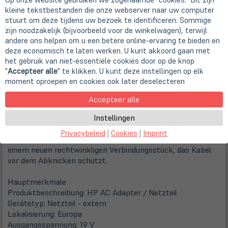
kleine tekstbestanden die onze webserver naar uw computer
stuurt om deze tijdens uw bezoek te identificeren. Sommige
zijn noodzakelijk (bijvoorbeeld voor de winkelwagen), terwijl
andere ons helpen om u een betere online-ervaring te bieden en
deze economisch te laten werken. U kunt akkoord gaan met
het gebruik van niet-essentiële cookies door op de knop
Beschrijving
"
Accepteer alle
" te klikken. U kunt deze instellingen op elk
moment oproepen en cookies ook later deselecteren
Herstellerinformationen
Accepteer alle
Instellingen
Mit einem HP Wechselstromnetzteil versorgen Sie Ihr HP
Notebook optimal mit Energie und gleichen außerdem
Privacybeleid
|
Cookies
|
Imprint
Stromschwankungen aus. Profitieren Sie jetzt auch von
einem neuen rechtwinkligen Verbindungsstück, das Kabel
vor dem Abknicken schützt.
Hauptmerkmale
Produktbeschreibung: HP AC Adapter / Netzteil
Gerätetyp: Netzteil - extern
Lokalisierung: Europa
Ausgangsspannung: 19 V