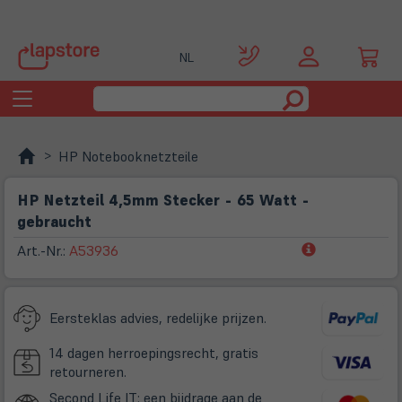
NL
Toggle
navigation
HP Notebooknetzteile
HP Netzteil 4,5mm Stecker - 65 Watt -
gebraucht
(öffnet
Art.-Nr.:
A53936
in
neuem
Tab)
Eersteklas advies, redelijke prijzen.
14 dagen herroepingsrecht, gratis
retourneren.
Second Life IT: een bijdrage aan de