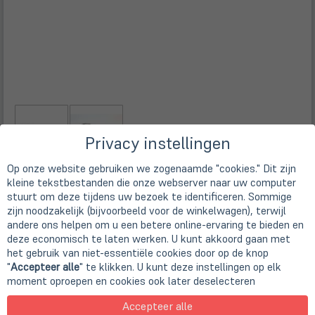
Privacy instellingen
Op onze website gebruiken we zogenaamde "cookies." Dit zijn
kleine tekstbestanden die onze webserver naar uw computer
Beschrijving
stuurt om deze tijdens uw bezoek te identificeren. Sommige
zijn noodzakelijk (bijvoorbeeld voor de winkelwagen), terwijl
andere ons helpen om u een betere online-ervaring te bieden en
Herstellerinformationen
deze economisch te laten werken. U kunt akkoord gaan met
het gebruik van niet-essentiële cookies door op de knop
Die exklusiv für ultraschlanke HP EliteBook Notebook-PCs
"
Accepteer alle
" te klikken. U kunt deze instellingen op elk
entwickelte HP UltraSlim Dockingstation erweitert die
moment oproepen en cookies ook later deselecteren
Bildschirm-, Netzwerk-,und Gerätekonnektivität, damit Sie
den ganzen Tag noch produktiver sein können – und das
Accepteer alle