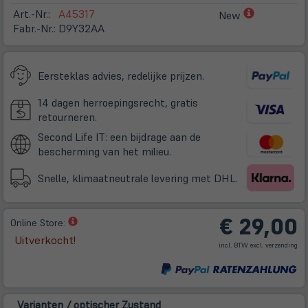
(öffnet
Art.-Nr.:
A45317
New
in
Fabr.-Nr.:
D9Y32AA
neuem
Tab)
Eersteklas advies, redelijke prijzen.
14 dagen herroepingsrecht, gratis
retourneren.
Second Life IT: een bijdrage aan de
bescherming van het milieu.
Snelle, klimaatneutrale levering met DHL.
€ 29,00
(öffnet
Online Store:
in
Uitverkocht!
(öff
incl. BTW excl.
verzending
neuem
in
ne
Tab)
Tab
Varianten / optischer Zustand