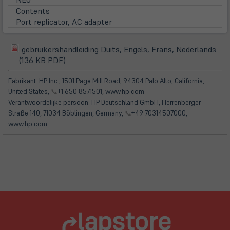
Contents
Port replicator, AC adapter
gebruikershandleiding Duits, Engels, Frans, Nederlands
(öffnet
(öffnet
(136 KB PDF)
in
in
neuem
neuem
Fabrikant: HP Inc., 1501 Page Mill Road, 94304 Palo Alto, California,
Tab)
Tab)
United States,
📞
+1 650 8571501, www.hp.com
Verantwoordelijke persoon: HP Deutschland GmbH, Herrenberger
Straße 140, 71034 Böblingen, Germany,
📞
+49 70314507000,
www.hp.com