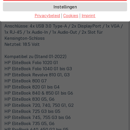
alles durch ein einfaches One-Click-Dock mit seitlichem
Instellingen
Einschub.
Privacybeleid
|
Cookies
|
Imprint
Merkmale
Anschlüsse: 4x USB 3.0 Type-A / 2x DisplayPort / 1x VGA /
1x RJ-45 / 1x Audio-In / 1x Audio-Out / 2x Slot für
Kensington-Schloss
Netzteil: 18.5 Volt
Kompatibel zu (Stand 01-2022)
HP EliteBook Folio 1020 G1
HP EliteBook Folio 1040 G1 bis G3
HP EliteBook Revolve 810 G1, G3
HP EliteBook 800 G7
HP EliteBook 820 G1 bis G4
HP EliteBook 840 & 850 G1 bis G6
HP EliteBook 830 G5, G6
HP EliteBook 720, 740, 750 G1, G2
HP EliteBook 725 G3 bis G5
HP EliteBook 745, 755 G3 bis G6
HP EliteBook 735 G5, G6
HP ProBook 640, 650 G2 bis G5