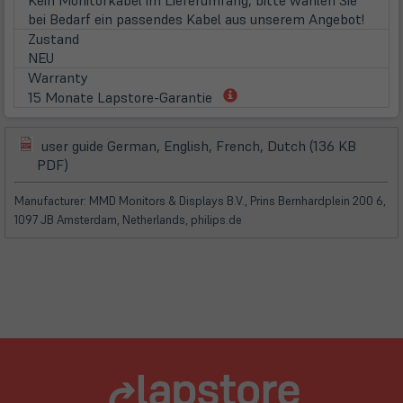
Kein Monitorkabel im Lieferumfang, bitte wählen Sie
neu
bei Bedarf ein passendes Kabel aus unserem Angebot!
Tab)
Zustand
NEU
Warranty
(öffnet
15 Monate Lapstore-Garantie
in
neuem
user guide German, English, French, Dutch (136 KB
Tab)
(öffnet
(öffnet
PDF)
in
in
neuem
neuem
Manufacturer: MMD Monitors & Displays B.V., Prins Bernhardplein 200 6,
Tab)
Tab)
1097 JB Amsterdam, Netherlands, philips.de