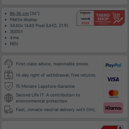
neuem
Tab)
86,36 cm
(34")
Matte display
3440x 1440 Pixel (UHD, 21:9)
3000:1
4ms
NEU
First-class advice, reasonable prices.
14-day right of withdrawal, free returns.
(öffnet
15 Monate Lapstore-Garantie
in
Second Life IT: A contribution to
neuem
environmental protection.
Tab)
Fast, climate-neutral delivery with DHL.
(ö