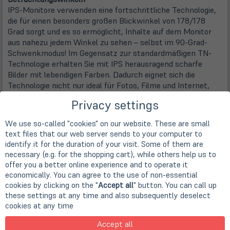
IPS-Monitore verwenden eine fortschrittliche Technologie,
die für einen besonders großen Blickwinkel von 178/178
Grad sorgt und es so ermöglicht, Inhalte auf dem Monitor
aus nahezu jedem Winkel zu sehen – selbst im 90-Grad-
Schwenkmodus! Im Gegensatz zur standardmäßigen TN-
Technologie erhalten Sie mit IPS herausragend scharfe
Bilder mit lebendigen Farben. Dadurch eignet sich die
Technologie nicht nur ideal für Fotos, Filme und Internet,
sondern auch für professionelle Anwendungen mit hohen
Privacy settings
Anforderungen an Farbtreue und Farbkonsistenz.
We use so-called "cookies" on our website. These are small
SmartImage Voreinstellungen für eine einfache
text files that our web server sends to your computer to
Bildoptimierung
identify it for the duration of your visit. Some of them are
SmartImage ist eine exklusive, marktführende Technologie
necessary (e.g. for the shopping cart), while others help us to
von Philips, die angezeigte Bildinhalte analysiert und Ihnen
offer you a better online experience and to operate it
so eine optimale Anzeigeleistung garantiert. Die
economically. You can agree to the use of non-essential
benutzerfreundliche Oberfläche ermöglicht Ihnen die
cookies by clicking on the "
Accept all
" button. You can call up
Auswahl zahlreicher Modi für Büro, Fotos, Filme, Spiele,
these settings at any time and also subsequently deselect
Energieeinsparung etc. je nach Anwendung, die Sie gerade
cookies at any time
nutzen. Basierend auf Ihrer Auswahl optimiert SmartImage
Accept all
Kontrast, Farbsättigung und Schärfe von Bildern und Videos