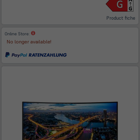
in
n
Ta
Product fiche
(öffnet
Online Store:
in
No longer available!
neuem
Tab)