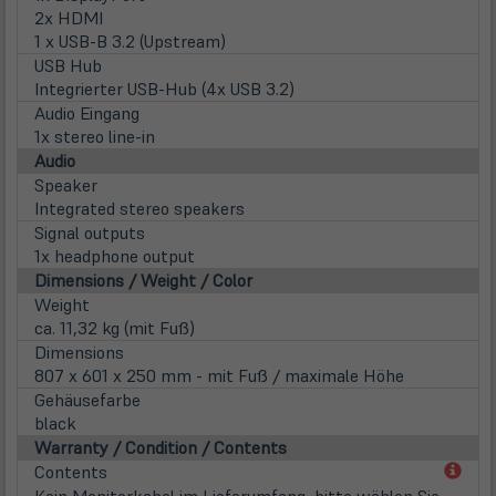
2x HDMI
1 x USB-B 3.2 (Upstream)
USB Hub
Integrierter USB-Hub (4x USB 3.2)
Audio Eingang
1x stereo line-in
Audio
Speaker
Integrated stereo speakers
Signal outputs
1x headphone output
Dimensions / Weight / Color
Weight
ca. 11,32 kg (mit Fuß)
Dimensions
807 x 601 x 250 mm - mit Fuß / maximale Höhe
Gehäusefarbe
black
Warranty / Condition / Contents
(öff
Contents
in