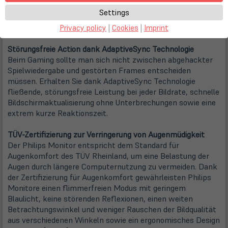
für die ultimative Anzeigeleistung. Der Energiesparmodus
Settings
ermöglicht einen deutlich reduzierten Energieverbrauch. Und
das alles in Echtzeit einfach per Knopfdruck!
Privacy policy
|
Cookies
|
Imprint
Störungsfreie Action dank AdaptiveSync Technologie
Beim Gaming sollte man sich nicht zwischen abgehackter
Spielwiedergabe und gestörten Frames entscheiden
müssen. Erhalten Sie dank AdaptiveSync Technologie
fließende, störungsfreie Leistung bei jeder Bildrate, schnelle
Bildschirmaktualisierung ohne Unterbrechungen sowie eine
extrem kurze Reaktionszeit.
TÜV-Zertifizierung zur Verringerung von Augenmüdigkeit
Der Philips Monitor entspricht dem Standard für
Augenkomfort des TÜV Rheinland, um eine Belastung der
Augen durch längere Computernutzung zu vermeiden. Dank
der Zertifizierung für Augenkomfort gewährleisten Philips
Monitore einen flimmerfreien Modus mit geringem
Blaulicht, keine störenden Reflexionen, einen weiten
Betrachtungswinkel und weniger Rauschen der Bildqualität
aus verschiedenen Winkeln sowie ein ergonomisches Design