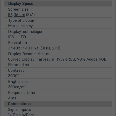
Display Specs
Screen size
86,36 cm
(34")
Type of display
Matte display
Displaytechnologie
IPS + LED
Resolution
3440x 1440 Pixel (UHD, 21:9)
Display Besonderheiten
Curved Display, Farbraum 119% sRGB, 90% Adobe RGB,
Flimmerfrei
Contrast
3000:1
Brightness
300cd/m²
Response time
4ms
Connections
Signal inputs
1x DisplayPort