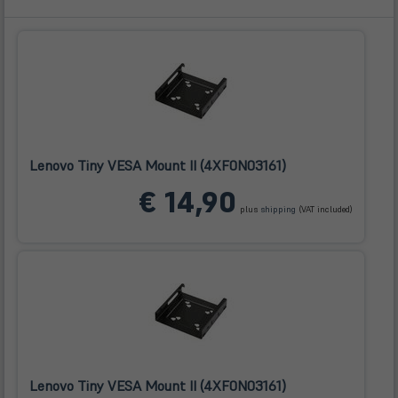
Lenovo Tiny VESA Mount II (4XF0N03161)
(öffnet
€ 14,90
in
plus
shipping
(VAT included)
neuem
Tab)
Lenovo Tiny VESA Mount II (4XF0N03161)