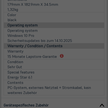
179mm X 182.9mm X 34.5mm
1,32kg
Color
black
Operating system
Operating system
Windows 10 Pro
Sicherheitsupdates bis zum 14.10.2025
Warranty / Condition / Contents
Warranty
(öffnet
15 Monate Lapstore-Garantie
in
Condition
neuem
Sehr Gut
Tab)
Special features
Energy Star 6.1
Contents
PC-System, externes Netzteil + Stromkabel, kein
weiteres Zubehör
Gerätespezifisches Zubehör