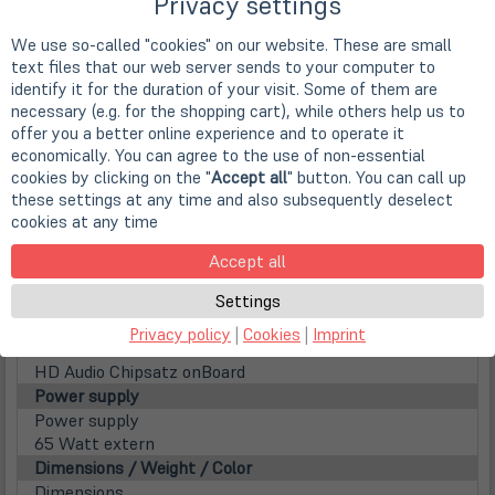
Privacy settings
Kein WLAN Modul vorhanden
Bluetooth
We use so-called "cookies" on our website. These are small
nicht vorhanden
text files that our web server sends to your computer to
Schnittstellen / Anschlüsse / Steckplätze
identify it for the duration of your visit. Some of them are
Card Reader
necessary (e.g. for the shopping cart), while others help us to
nicht vorhanden
offer you a better online experience and to operate it
economically. You can agree to the use of non-essential
Front interfaces
cookies by clicking on the "
Accept all
" button. You can call up
2x USB 3.0 (Davon 1x always on)
these settings at any time and also subsequently deselect
Mikrofon + Kopfhörer (Line In+Line out)
cookies at any time
Monitor Anschlüsse
2x DisplayPort
Accept all
Rear interfaces
4x USB 3.0
Settings
Audio and TV
Privacy policy
|
Cookies
|
Imprint
Audio
HD Audio Chipsatz onBoard
Power supply
Power supply
65 Watt extern
Dimensions / Weight / Color
Dimensions