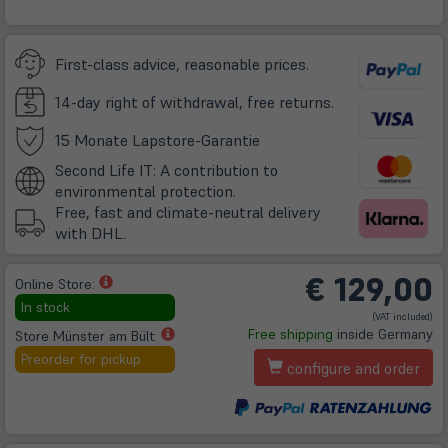
First-class advice, reasonable prices.
14-day right of withdrawal, free returns.
(öffnet
15 Monate Lapstore-Garantie
in
Second Life IT: A contribution to
neuem
environmental protection.
Tab)
Free, fast and climate-neutral delivery
with DHL.
€
129,00
(öffnet
Online Store:
in
In stock
(VAT included)
neuem
(öffnet
Free shipping
inside Germany
Store Münster am Bült:
Tab)
in
Preorder for pickup
configure and order
neuem
Tab)