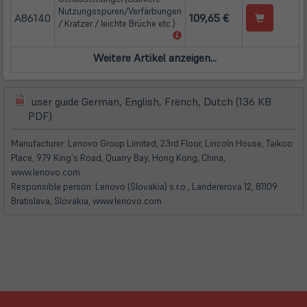
neuem
Nutzungsspuren/Verfärbungen
Tab)
A86140
109,65 €
/ Kratzer / leichte Brüche etc.)
(öffnet
in
neuem
Tab)
user guide German, English, French, Dutch (136 KB
(öffnet
(öffnet
PDF)
in
in
neuem
neuem
Manufacturer: Lenovo Group Limited, 23rd Floor, Lincoln House, Taikoo
Tab)
Tab)
Place, 979 King's Road, Quarry Bay, Hong Kong, China,
www.lenovo.com
Responsible person: Lenovo (Slovakia) s.r.o., Landererova 12, 81109
Bratislava, Slovakia, www.lenovo.com