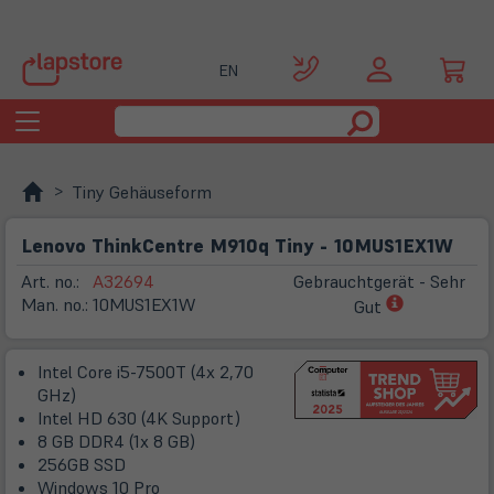
EN
Toggle
navigation
Tiny Gehäuseform
Lenovo ThinkCentre M910q Tiny - 10MUS1EX1W
Art. no.:
A32694
Gebrauchtgerät - Sehr
(öffnet
Man. no.:
10MUS1EX1W
Gut
in
neuem
Intel Core i5-7500T (4x 2,70
Tab)
GHz)
Intel HD 630 (4K Support)
8 GB DDR4 (1x 8 GB)
256GB SSD
Windows 10 Pro