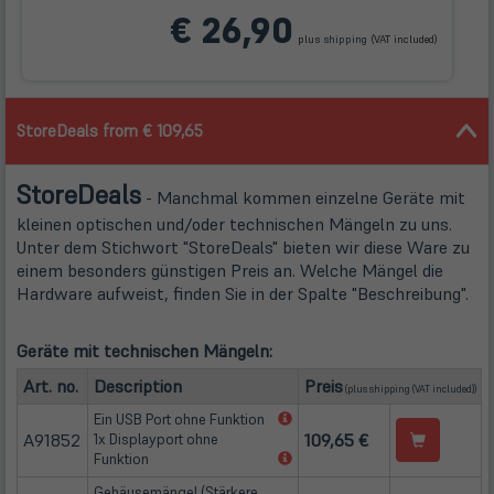
(öffnet
€ 26,90
in
plus
shipping
(VAT included)
neuem
Tab)
StoreDeals from € 109,65
Store
Deals
- Manchmal kommen einzelne Geräte mit
kleinen optischen und/oder technischen Mängeln zu uns.
Unter dem Stichwort "StoreDeals" bieten wir diese Ware zu
einem besonders günstigen Preis an. Welche Mängel die
Hardware aufweist, finden Sie in der Spalte "Beschreibung".
Geräte mit technischen Mängeln:
(öffnet in neuem Ta
Art. no.
Description
Preis
(plus
shipping
(VAT included))
(öffnet
Ein USB Port ohne Funktion
A91852
in
109,65 €
1x Displayport ohne
neuem
(öffnet
Funktion
Tab)
in
Gehäusemängel (Stärkere