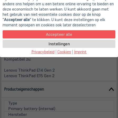
Replacement Akku für Lenovo ThinkPad
andere ons helpen om u een betere online-ervaring te bieden en
deze economisch te laten werken. U kunt akkoord gaan met
het gebruik van niet-essentiële cookies door op de knop
Wir verwenden ausschließlich Replacement Akkus
"
Accepteer alle
" te klikken. U kunt deze instellingen op elk
führender OEM-Anbieter!
moment oproepen en cookies ook later deselecteren
Ersetzt Lenovo FRU 5B10X02594, 5B10X02600,
Accepteer alle
5B10X02603, 5B11N52062, 5B11N52066, 5B11N52078,
5B11N56340
Instellingen
Typ: Interner Akku
Privacybeleid
|
Cookies
|
Imprint
Kompatibel zu:
Lenovo ThinkPad E14 Gen 2
Lenovo ThinkPad E15 Gen 2
Producteigenschappen
Type
Primary battery (internal)
Hersteller