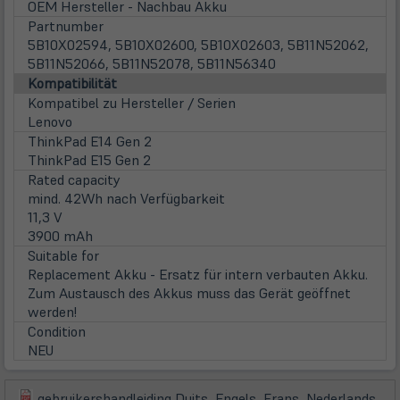
OEM Hersteller - Nachbau Akku
Partnumber
5B10X02594, 5B10X02600, 5B10X02603, 5B11N52062,
5B11N52066, 5B11N52078, 5B11N56340
Kompatibilität
Kompatibel zu Hersteller / Serien
Lenovo
ThinkPad E14 Gen 2
ThinkPad E15 Gen 2
Rated capacity
mind. 42Wh nach Verfügbarkeit
11,3 V
3900 mAh
Suitable for
Replacement Akku - Ersatz für intern verbauten Akku.
Zum Austausch des Akkus muss das Gerät geöffnet
werden!
Condition
NEU
gebruikershandleiding Duits, Engels, Frans, Nederlands