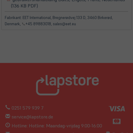
(öffnet
(öffnet
(136 KB PDF)
in
in
neuem
neuem
Fabrikant: EET International, Bregnerødvej 133 D, 3460 Birkerød,
Tab)
Tab)
Denmark,
📞
+45 89883018, sales@eet.eu
0251 579 939 7
service@lapstore.de
Hotline: Hotline: Maandag-vrijdag 9:00-16:00