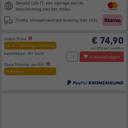
Second Life IT: een bijdrage aan de
bescherming van het milieu.
Snelle, klimaatneutrale levering met DHL.
€
74,90
(öffnet
Online Store:
in
ca. 4-5 Werktage Lieferzeit
(öff
incl. BTW excl.
verzending
neuem
in
ne
beschikbaar: 10+ Stück
A
Tab)
Tab
in winkelwagen
(öffnet
Store Münster am Bült:
in
in toeloop
neuem
Tab)