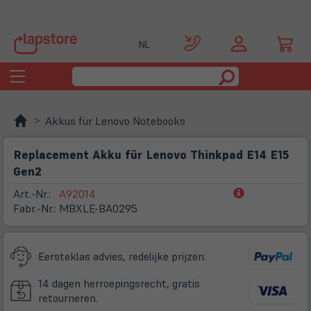
NL
Toggle
navigation
Akkus für Lenovo Notebooks
Replacement Akku für Lenovo Thinkpad E14 E15
Gen2
(öffnet
Art.-Nr.:
A92014
in
Fabr.-Nr.:
MBXLE-BA0295
neuem
Tab)
Eersteklas advies, redelijke prijzen.
14 dagen herroepingsrecht, gratis
retourneren.