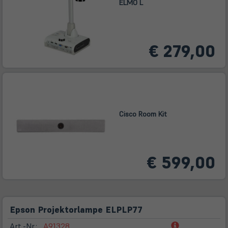
ELMO L
€ 279,00
Cisco Room Kit
€ 599,00
Epson Projektorlampe ELPLP77
(öffnet
Art.-Nr.:
A91328