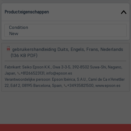
Producteigenschappen
Condition
New
gebruikershandleiding Duits, Engels, Frans, Nederlands
(öffnet
(öffnet
(136 KB PDF)
in
in
neuem
neuem
Fabrikant: Seiko Epson K.K., Owa 3-3-5, 392-8502 Suwa-Shi, Nagano,
Tab)
Tab)
Japan,
📞
+81266523131, info@epson.es
Verantwoordelijke persoon: Epson Ibérica, S.A.U., Camí de Ca n'Ametller
22, Edif.2, 08195 Barcelona, Spain,
📞
+34935821500, www.epson.es