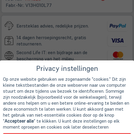
in
Fabr.-Nr.:
V13H010L77
neuem
Tab)
Eersteklas advies, redelijke prijzen.
14 dagen herroepingsrecht, gratis
retourneren.
Second Life IT: een bijdrage aan de
bescherming van het milieu.
Privacy instellingen
Snelle, klimaatneutrale levering met DHL.
Op onze website gebruiken we zogenaamde "cookies." Dit zijn
kleine tekstbestanden die onze webserver naar uw computer
(öffnet
Online Store:
stuurt om deze tijdens uw bezoek te identificeren. Sommige
in
zijn noodzakelijk (bijvoorbeeld voor de winkelwagen), terwijl
Uitverkocht!
(öff
incl. BTW excl.
verzending
neuem
in
andere ons helpen om u een betere online-ervaring te bieden en
ne
Tab)
Tab
deze economisch te laten werken. U kunt akkoord gaan met
het gebruik van niet-essentiële cookies door op de knop
"
Accepteer alle
" te klikken. U kunt deze instellingen op elk
moment oproepen en cookies ook later deselecteren