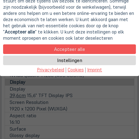
stuurt om deze tijdens uw bezoek te identificeren. Sommige
Intel Core i7 (Gen 11)
zijn noodzakelijk (bijvoorbeeld voor de winkelwagen), terwijl
Number of Cores
andere ons helpen om u een betere online-ervaring te bieden en
Octa Core
deze economisch te laten werken. U kunt akkoord gaan met
Clock frequency
het gebruik van niet-essentiële cookies door op de knop
2.5 GHz
"
Accepteer alle
" te klikken. U kunt deze instellingen op elk
Max. Turbo Taktfrequenz
moment oproepen en cookies ook later deselecteren
4,80 GHz
Prozessorgrafik
Accepteer alle
Intel UHD (11 Gen Intel, 8k Support)
Instellingen
Graphics
Graphics card
Privacybeleid
|
Cookies
|
Imprint
NVidia Quadro T1200 (4GB GDDR6)
Display
Display
39,6cm
15,6" TFT Display IPS
Screen Resolution
1920 x 1200 Pixel (WUXGA)
Aspect ratio
16:10
Surface
Glossy display