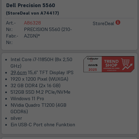
Dell Precision 5560
(
Store
Deal
von
A74417
)
(öffnet
Art.-
A86328
StoreDeal
in
Nr.:
PRECISION 5560 (210-
neuem
Fabr.-
AZGN)*
Tab)
Nr.:
Intel Core i7-11850H (8x 2,50
GHz)
39,6cm
15,6" TFT Display IPS
1920 x 1200 Pixel (WUXGA)
32 GB DDR4 (2x 16 GB)
512GB SSD M.2 PCIe/NVMe
Windows 11 Pro
NVidia Quadro T1200 (4GB
GDDR6)
silver
Ein USB-C Port ohne Funktion