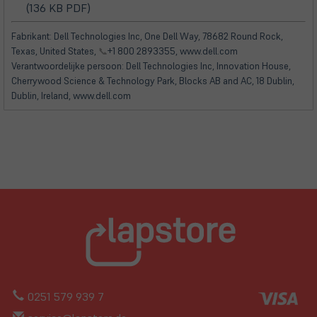
(öffnet
(öffnet
neuem
(136 KB PDF)
Tab)
in
in
Tab)
neuem
neuem
Fabrikant: Dell Technologies Inc, One Dell Way, 78682 Round Rock,
Tab)
Tab)
Texas, United States,
📞
+1 800 2893355, www.dell.com
Verantwoordelijke persoon: Dell Technologies Inc, Innovation House,
Cherrywood Science & Technology Park, Blocks AB and AC, 18 Dublin,
Dublin, Ireland, www.dell.com
0251 579 939 7