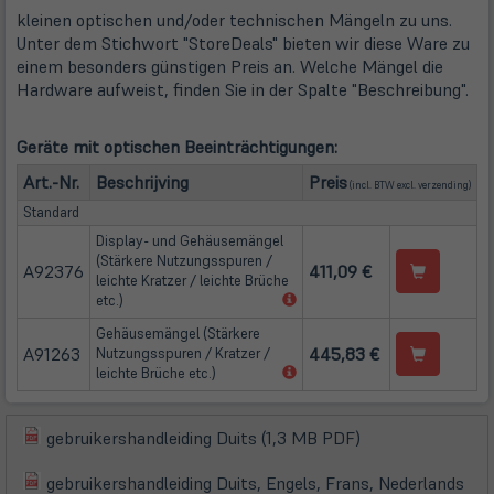
kleinen optischen und/oder technischen Mängeln zu uns.
Unter dem Stichwort "StoreDeals" bieten wir diese Ware zu
einem besonders günstigen Preis an. Welche Mängel die
Hardware aufweist, finden Sie in der Spalte "Beschreibung".
Geräte mit optischen Beeinträchtigungen:
(öffn
Art.-Nr.
Beschrijving
Preis
(incl. BTW excl.
verzending
)
Standard
Display- und Gehäusemängel
(Stärkere Nutzungsspuren /
A92376
411,09 €
leichte Kratzer / leichte Brüche
(öffnet
etc.)
in
Gehäusemängel (Stärkere
neuem
A91263
445,83 €
Nutzungsspuren / Kratzer /
Tab)
(öffnet
leichte Brüche etc.)
in
neuem
Tab)
(öffnet
gebruikershandleiding Duits (1,3 MB PDF)
(öffnet
in
in
gebruikershandleiding Duits, Engels, Frans, Nederlands
neuem