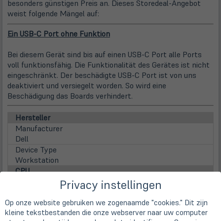
besonders günstigen Preis an. Dieses Storedeal-Angebot
weist folgende Mängel auf:
Ein USB-C Port ohne Funktion
Bei diesem Gerät sind bis auf einen USB-C Port alle Ports
voll funktionsfähig. Die Funktionalität des Gerätes ist nicht
eingeschränkt. Der beschädigte USB-C Port ist von uns
deaktiviert und versiegelt worden. So wird eine
Beschädigung das Boards verhindert.
Hersteller
Manufacturer
Dell
Device Type
Workstation
CPU
CPU
Privacy instellingen
Intel Core i7-11850H (8x 2,50 GHz / 24MB Smart Cache
/ 45 Watt)
Op onze website gebruiken we zogenaamde "cookies." Dit zijn
kleine tekstbestanden die onze webserver naar uw computer
Family