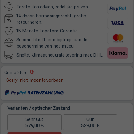
Eersteklas advies, redelijke prijzen.
14 dagen herroepingsrecht, gratis
retourneren.
(öffnet
15 Monate Lapstore-Garantie
in
Second Life IT: een bijdrage aan de
neuem
bescherming van het milieu.
Tab)
Snelle, klimaatneutrale levering met DHL.
(öffnet
Online Store:
in
Sorry, niet meer leverbaar!
neuem
Tab)
Varianten / optischer Zustand
Sehr Gut
Gut
579,00 €
529,00 €