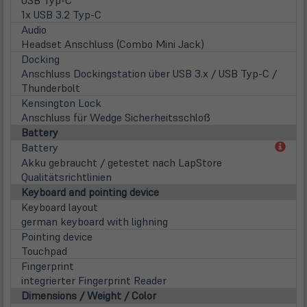
USB Typ-C
1x USB 3.2 Typ-C
Audio
Headset Anschluss (Combo Mini Jack)
Docking
Anschluss Dockingstation über USB 3.x / USB Typ-C /
Thunderbolt
Kensington Lock
Anschluss für Wedge Sicherheitsschloß
Battery
(öff
Battery
in
Akku gebraucht / getestet nach LapStore
neu
Qualitätsrichtlinien
Tab)
Keyboard and pointing device
Keyboard layout
german keyboard with lighning
Pointing device
Touchpad
Fingerprint
integrierter Fingerprint Reader
Dimensions / Weight / Color