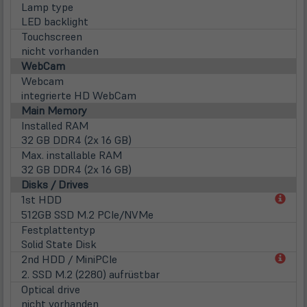
Lamp type
LED backlight
Touchscreen
nicht vorhanden
WebCam
Webcam
integrierte HD WebCam
Main Memory
Installed RAM
32 GB DDR4 (2x 16 GB)
Max. installable RAM
32 GB DDR4 (2x 16 GB)
Disks / Drives
(öff
1st HDD
in
512GB SSD M.2 PCIe/NVMe
neu
Festplattentyp
Tab)
Solid State Disk
(öff
2nd HDD / MiniPCIe
in
2. SSD M.2 (2280) aufrüstbar
neu
Optical drive
Tab)
nicht vorhanden