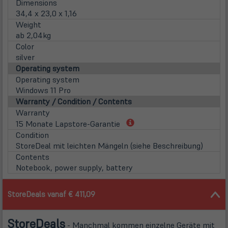
Dimensions
34,4 x 23,0 x 1,16
Weight
ab 2,04kg
Color
silver
Operating system
Operating system
Windows 11 Pro
Warranty / Condition / Contents
Warranty
(öffnet
15 Monate Lapstore-Garantie
in
Condition
neuem
StoreDeal mit leichten Mängeln (siehe Beschreibung)
Tab)
Contents
Notebook, power supply, battery
StoreDeals vanaf € 411,09
Store
Deals
- Manchmal kommen einzelne Geräte mit