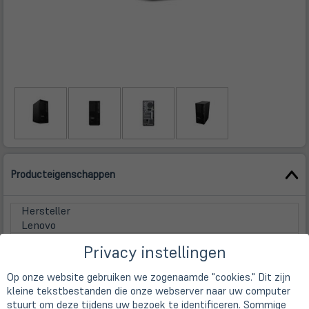
Producteigenschappen
Hersteller
Lenovo
Gerätetyp
Privacy instellingen
Workstation
Form factor
Op onze website gebruiken we zogenaamde "cookies." Dit zijn
Tower
kleine tekstbestanden die onze webserver naar uw computer
Processor
stuurt om deze tijdens uw bezoek te identificeren. Sommige