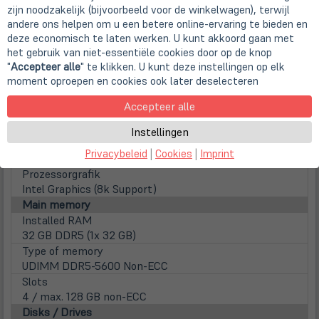
CPU
zijn noodzakelijk (bijvoorbeeld voor de winkelwagen), terwijl
Intel Core Ultra 7 265K (8x 3,9 GHz P-Core + 12x 3,3
andere ons helpen om u een betere online-ervaring te bieden en
GHz E-Core / 30MB Smart Cache / 125 Watt)
deze economisch te laten werken. U kunt akkoord gaan met
Family
het gebruik van niet-essentiële cookies door op de knop
Core Ultra 7
"
Accepteer alle
" te klikken. U kunt deze instellingen op elk
moment oproepen en cookies ook later deselecteren
Number of Cores
20 Kerne
Accepteer alle
Clock frequency
3,9 GHz
Instellingen
Max. Turbo Taktfrequenz
Privacybeleid
|
Cookies
|
Imprint
5,5 GHz
Prozessorgrafik
Intel Graphics (8k Support)
Main memory
Installed RAM
32 GB DDR5 (1x 32 GB)
Type of memory
UDIMM DDR5-5600 Non-ECC
Slots
4 / max. 128 GB non-ECC
Disks / Drives