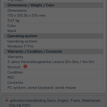
Dimensions / Weight / Color
Dimensions
170 x 315.35 x 376 mm
9,67 kg
Color
black
Operating system
Operating system
Windows 11 Pro
Warranty / Condition / Contents
Warranty
3 Jahre Herstellergarantie Lenovo (On-Site / Vor-Ort
(öffnet
Service)
in
Condition
neuem
NEU
Tab)
Contents
PC system, wired keyboard, wired mouse
gebruikershandleiding Duits, Engels, Frans, Nederlands
(öffnet
(öffnet
(136 KB PDF)