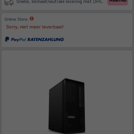
Snelle, klimaatneutrale levering met DHL.
(öffnet
Online Store:
in
Sorry, niet meer leverbaar!
neuem
Tab)