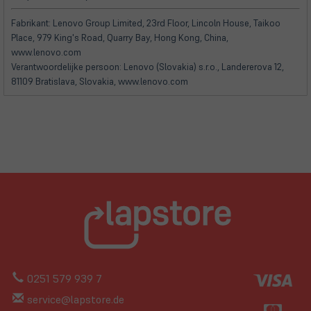
in
in
neuem
neuem
Fabrikant: Lenovo Group Limited, 23rd Floor, Lincoln House, Taikoo
Tab)
Tab)
Place, 979 King's Road, Quarry Bay, Hong Kong, China,
www.lenovo.com
Verantwoordelijke persoon: Lenovo (Slovakia) s.r.o., Landererova 12,
81109 Bratislava, Slovakia, www.lenovo.com
0251 579 939 7
service@lapstore.de