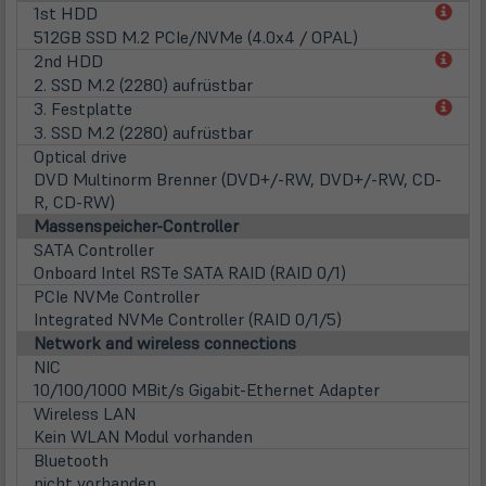
(öff
1st HDD
in
512GB SSD M.2 PCIe/NVMe (4.0x4 / OPAL)
neu
(öff
2nd HDD
Tab)
in
2. SSD M.2 (2280) aufrüstbar
neu
(öff
3. Festplatte
Tab)
in
3. SSD M.2 (2280) aufrüstbar
neu
Optical drive
Tab)
DVD Multinorm Brenner (DVD+/-RW, DVD+/-RW, CD-
R, CD-RW)
Massenspeicher-Controller
SATA Controller
Onboard Intel RSTe SATA RAID (RAID 0/1)
PCIe NVMe Controller
Integrated NVMe Controller (RAID 0/1/5)
Network and wireless connections
NIC
10/100/1000 MBit/s Gigabit-Ethernet Adapter
Wireless LAN
Kein WLAN Modul vorhanden
Bluetooth
nicht vorhanden