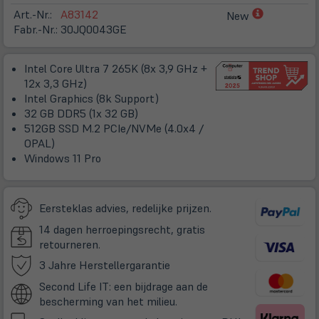
(öffnet
Art.-Nr.:
A83142
New
in
Fabr.-Nr.:
30JQ0043GE
neuem
Tab)
Intel Core Ultra 7 265K (8x 3,9 GHz +
12x 3,3 GHz)
Intel Graphics (8k Support)
32 GB DDR5 (1x 32 GB)
512GB SSD M.2 PCIe/NVMe (4.0x4 /
OPAL)
Windows 11 Pro
Eersteklas advies, redelijke prijzen.
14 dagen herroepingsrecht, gratis
retourneren.
(öffnet
3 Jahre Herstellergarantie
in
Second Life IT: een bijdrage aan de
neuem
bescherming van het milieu.
Tab)