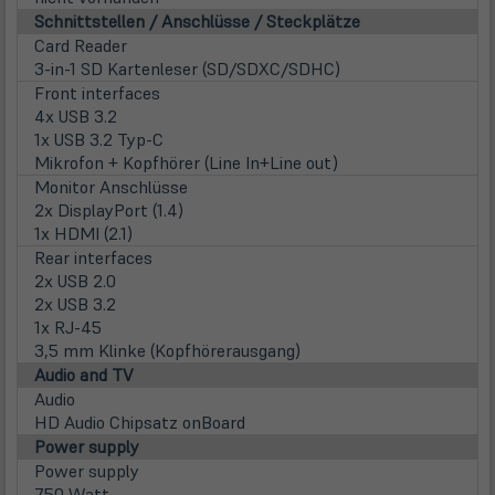
Schnittstellen / Anschlüsse / Steckplätze
Card Reader
3-in-1 SD Kartenleser (SD/SDXC/SDHC)
Front interfaces
4x USB 3.2
1x USB 3.2 Typ-C
Mikrofon + Kopfhörer (Line In+Line out)
Monitor Anschlüsse
2x DisplayPort (1.4)
1x HDMI (2.1)
Rear interfaces
2x USB 2.0
2x USB 3.2
1x RJ-45
3,5 mm Klinke (Kopfhörerausgang)
Audio and TV
Audio
HD Audio Chipsatz onBoard
Power supply
Power supply
750 Watt