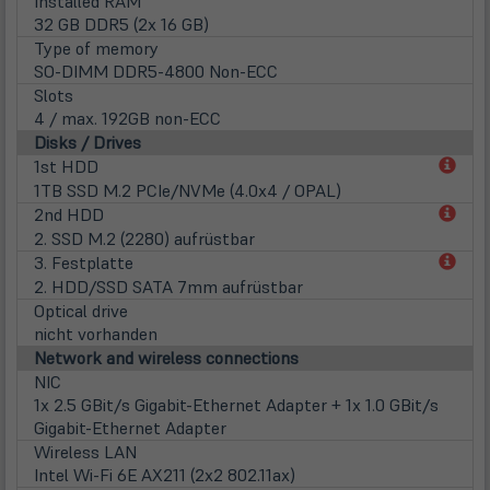
Installed RAM
32 GB DDR5 (2x 16 GB)
Type of memory
SO-DIMM DDR5-4800 Non-ECC
Slots
4 / max. 192GB non-ECC
Disks / Drives
(öff
1st HDD
in
1TB SSD M.2 PCIe/NVMe (4.0x4 / OPAL)
neu
(öff
2nd HDD
Tab)
in
2. SSD M.2 (2280) aufrüstbar
neu
(öff
3. Festplatte
Tab)
in
2. HDD/SSD SATA 7mm aufrüstbar
neu
Optical drive
Tab)
nicht vorhanden
Network and wireless connections
NIC
1x 2.5 GBit/s Gigabit-Ethernet Adapter + 1x 1.0 GBit/s
Gigabit-Ethernet Adapter
Wireless LAN
Intel Wi-Fi 6E AX211 (2x2 802.11ax)