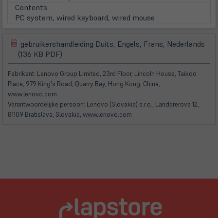
Contents
PC system, wired keyboard, wired mouse
gebruikershandleiding Duits, Engels, Frans, Nederlands
(öffnet
(öffnet
(136 KB PDF)
in
in
neuem
neuem
Fabrikant: Lenovo Group Limited, 23rd Floor, Lincoln House, Taikoo
Tab)
Tab)
Place, 979 King's Road, Quarry Bay, Hong Kong, China,
www.lenovo.com
Verantwoordelijke persoon: Lenovo (Slovakia) s.r.o., Landererova 12,
81109 Bratislava, Slovakia, www.lenovo.com