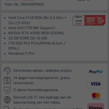
in
Fabr.-Nr.:
30HA009GGE
neuem
Tab)
Intel Core i7-14700K (8x 3,4 GHz +
12x 2,5 GHz)
Intel UHD 770 (8K Support)
NVIDIA RTX A1000 (8GB GDDR6)
32 GB DDR5 (2x 16 GB)
1TB SSD M.2 PCIe/NVMe (4.0x4 /
OPAL)
Windows 11 Pro
Eersteklas advies, redelijke prijzen.
14 dagen herroepingsrecht, gratis
retourneren.
(öffnet
3 Jahre Herstellergarantie
in
Second Life IT: een bijdrage aan de
neuem
bescherming van het milieu.
Tab)