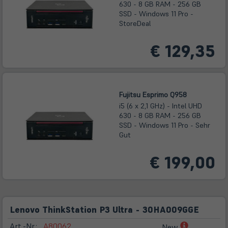
630 - 8 GB RAM - 256 GB
SSD - Windows 11 Pro -
StoreDeal
€ 129,35
Fujitsu Esprimo Q958
i5 (6 x 2,1 GHz) - Intel UHD
630 - 8 GB RAM - 256 GB
SSD - Windows 11 Pro - Sehr
Gut
€ 199,00
Lenovo ThinkStation P3 Ultra - 30HA009GGE
(öffnet
Art.-Nr.:
A80062
New