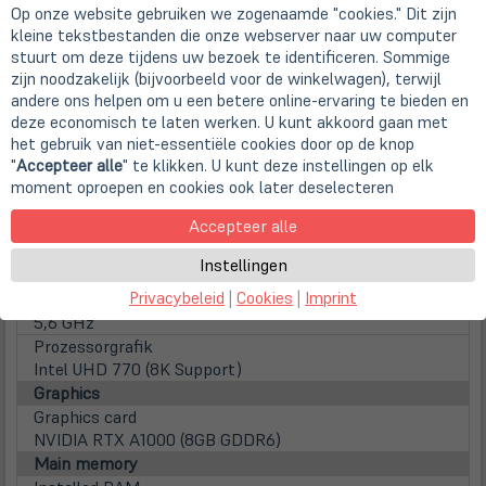
Op onze website gebruiken we zogenaamde "cookies." Dit zijn
Form factor
kleine tekstbestanden die onze webserver naar uw computer
Desktop
stuurt om deze tijdens uw bezoek te identificeren. Sommige
Processor
zijn noodzakelijk (bijvoorbeeld voor de winkelwagen), terwijl
CPU
andere ons helpen om u een betere online-ervaring te bieden en
Intel Core i7-14700K (8x 3,4 GHz P-Core + 12x 2,5 GHz
deze economisch te laten werken. U kunt akkoord gaan met
E-Core / 33MB Smart Cache / 125 Watt)
het gebruik van niet-essentiële cookies door op de knop
Family
"
Accepteer alle
" te klikken. U kunt deze instellingen op elk
Intel Core i7 (Gen 14)
moment oproepen en cookies ook later deselecteren
Number of Cores
Accepteer alle
20 Kerne
Clock frequency
Instellingen
3.4 GHz
Privacybeleid
|
Cookies
|
Imprint
Max. Turbo Taktfrequenz
5,6 GHz
Prozessorgrafik
Intel UHD 770 (8K Support)
Graphics
Graphics card
NVIDIA RTX A1000 (8GB GDDR6)
Main memory