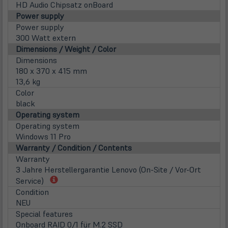
HD Audio Chipsatz onBoard
Power supply
Power supply
300 Watt extern
Dimensions / Weight / Color
Dimensions
180 x 370 x 415 mm
13,6 kg
Color
black
Operating system
Operating system
Windows 11 Pro
Warranty / Condition / Contents
Warranty
3 Jahre Herstellergarantie Lenovo (On-Site / Vor-Ort
(öffnet
Service)
in
Condition
neuem
NEU
Tab)
Special features
Onboard RAID 0/1 für M.2 SSD