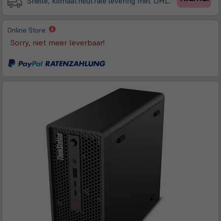
Snelle, klimaatneutrale levering met DHL.
(öffnet
Online Store:
in
Sorry, niet meer leverbaar!
neuem
Tab)