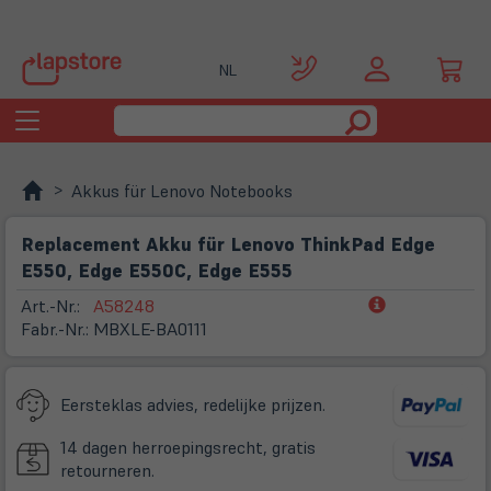
NL
Toggle
navigation
Akkus für Lenovo Notebooks
Replacement Akku für Lenovo ThinkPad Edge
E550, Edge E550C, Edge E555
(öffnet
Art.-Nr.:
A58248
in
Fabr.-Nr.:
MBXLE-BA0111
neuem
Tab)
Eersteklas advies, redelijke prijzen.
14 dagen herroepingsrecht, gratis
retourneren.