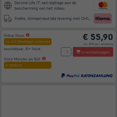
Second Life IT: een bijdrage aan de
bescherming van het milieu.
Snelle, klimaatneutrale levering met DHL.
€
55,90
(öffnet
Online Store:
in
ca. 4-5 Werktage Lieferzeit
(öff
incl. BTW excl.
verzending
neuem
in
ne
beschikbaar: 10+ Stück
A
Tab)
Tab
in winkelwagen
(öffnet
Store Münster am Bült:
in
in toeloop
neuem
Tab)