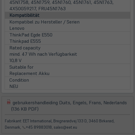
45N1758, 45N1759, 45N1760, 45N1761, 45N1763,
4X50G59217, FRU45N1763
Kompatibilität
Kompatibel zu Hersteller / Serien
Lenovo
ThinkPad Egde E550
Thinkpad E555
Rated capacity
mind. 47 Wh nach Verfügbarkeit
10,8 V
Suitable for
Replacement Akku
Condition
NEU
gebruikershandleiding Duits, Engels, Frans, Nederlands
(öffnet
(öffnet
(136 KB PDF)
in
in
neuem
neuem
Fabrikant: EET International, Bregnerødvej 133 D, 3460 Birkerød,
Tab)
Tab)
Denmark,
📞
+45 89883018, sales@eet.eu