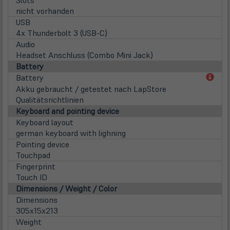
Slots
nicht vorhanden
USB
4x Thunderbolt 3 (USB-C)
Audio
Headset Anschluss (Combo Mini Jack)
Battery
(öff
Battery
in
Akku gebraucht / getestet nach LapStore
neu
Qualitätsrichtlinien
Tab)
Keyboard and pointing device
Keyboard layout
german keyboard with lighning
Pointing device
Touchpad
Fingerprint
Touch ID
Dimensions / Weight / Color
Dimensions
305x15x213
Weight