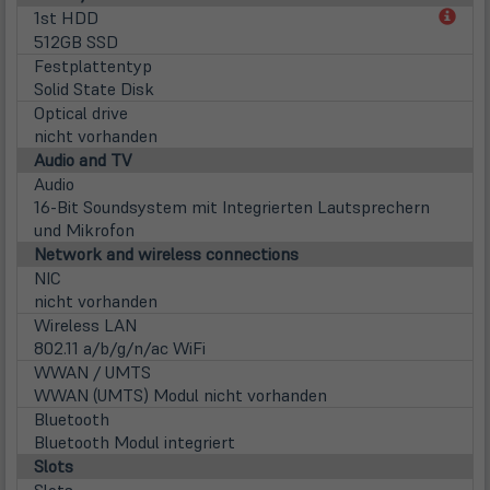
(öff
1st HDD
in
512GB SSD
neu
Festplattentyp
Tab)
Solid State Disk
Optical drive
nicht vorhanden
Audio and TV
Audio
16-Bit Soundsystem mit Integrierten Lautsprechern
und Mikrofon
Network and wireless connections
NIC
nicht vorhanden
Wireless LAN
802.11 a/b/g/n/ac WiFi
WWAN / UMTS
WWAN (UMTS) Modul nicht vorhanden
Bluetooth
Bluetooth Modul integriert
Slots