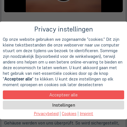
Privacy instellingen
Producteigenschappen
Op onze website gebruiken we zogenaamde "cookies." Dit zijn
kleine tekstbestanden die onze webserver naar uw computer
stuurt om deze tijdens uw bezoek te identificeren. Sommige
Manchmal kommen einzelne Geräte mit kleinen optischen
zijn noodzakelijk (bijvoorbeeld voor de winkelwagen), terwijl
und/oder technischen Mängeln zu uns. Unter dem
andere ons helpen om u een betere online-ervaring te bieden en
Stichwort "StoreDeals" bieten wir diese Ware zu einem
deze economisch te laten werken. U kunt akkoord gaan met
besonders günstigen Preis an. Dieses Storedeal-Angebot
het gebruik van niet-essentiële cookies door op de knop
weist folgende Mängel auf:
"
Accepteer alle
" te klikken. U kunt deze instellingen op elk
moment oproepen en cookies ook later deselecteren
Gehäusemängel (Stärkere Nutzungsspuren / Kratzer /
leichte Brüche etc.)
Accepteer alle
Instellingen
Kleine Brüche und Kratzer am Gehäuse sind
Gebrauchsspuren, die bei einigen gebrauchten Geräten
Privacybeleid
|
Cookies
|
Imprint
auftreten können. Geräte mit Schönheitsfehlern am
Gehäuse werden von uns überprüft. So wird sichergestellt,