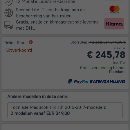
(öffnet
12 Monate Lapstore-Garantie
in
Second Life IT: een bijdrage aan de
neuem
bescherming van het milieu.
Tab)
Gratis, snelle en klimaatneutrale levering
met DHL.
(öffnet
Store
Deal
:
in plaats van 249,00 €
Online Store:
in
slechts
Uitverkocht!
€ 245,78
neuem
Tab)
incl. BTW
Gratis verzending
binnen
Duitsland
Andere modellen in deze serie:
Toon alle MacBook Pro 13" 2016-2017-modellen:
2 modellen vanaf EUR 349,00