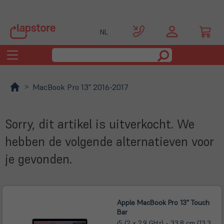
NL
Toggle
navigation
MacBook Pro 13" 2016-2017
Sorry, dit artikel is uitverkocht. We
hebben de volgende alternatieven voor
je gevonden.
Apple MacBook Pro 13" Touch
Bar
i5 (2 x 2,9 GHz) - 33,8 cm (13,3