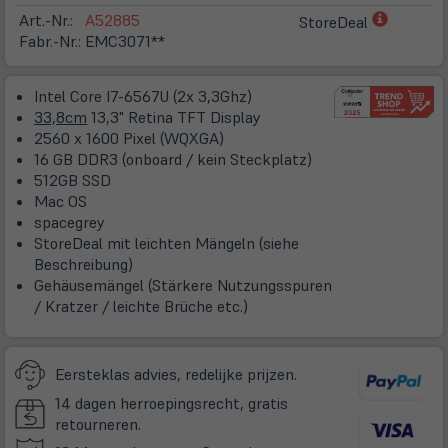
(öffnet
Art.-Nr.:
A52885
StoreDeal
in
Fabr.-Nr.:
EMC3071**
neuem
Tab)
Intel Core I7-6567U (2x 3,3Ghz)
33,8cm
13,3" Retina TFT Display
2560 x 1600 Pixel (WQXGA)
16 GB DDR3 (onboard / kein Steckplatz)
512GB SSD
Mac OS
spacegrey
StoreDeal mit leichten Mängeln (siehe
Beschreibung)
Gehäusemängel (Stärkere Nutzungsspuren
/ Kratzer / leichte Brüche etc.)
Eersteklas advies, redelijke prijzen.
14 dagen herroepingsrecht, gratis
retourneren.