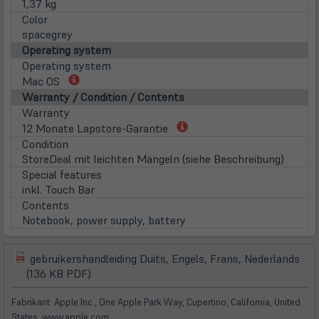
1,37 kg
Color
spacegrey
Operating system
Operating system
(öffnet
Mac OS
in
Warranty / Condition / Contents
neuem
Warranty
Tab)
(öffnet
12 Monate Lapstore-Garantie
in
Condition
neuem
StoreDeal mit leichten Mängeln (siehe Beschreibung)
Tab)
Special features
inkl. Touch Bar
Contents
Notebook, power supply, battery
gebruikershandleiding Duits, Engels, Frans, Nederlands
(öffnet
(öffnet
(136 KB PDF)
in
in
neuem
neuem
Fabrikant: Apple Inc., One Apple Park Way, Cupertino, California, United
Tab)
Tab)
States, www.apple.com