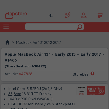
NL
Toggle
navigation
MacBook Air 13" 2012-2017
Apple MacBook Air 13" - Early 2015 - Early 2017 -
A1466
(
Store
Deal
von
A30422
)
(öffnet
Art.-Nr.:
A47828
StoreDeal
in
neuem
Intel Core i5-5250U (2x 1,6 GHz)
Tab)
33,8cm
13,3" TFT Display
1440 x 900 Pixel (WXGA+)
8 GB DDR3 (onBoard / kein Steckplatz)