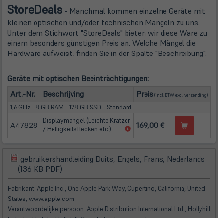
Store
Deals
- Manchmal kommen einzelne Geräte mit
kleinen optischen und/oder technischen Mängeln zu uns.
Unter dem Stichwort "StoreDeals" bieten wir diese Ware zu
einem besonders günstigen Preis an. Welche Mängel die
Hardware aufweist, finden Sie in der Spalte "Beschreibung".
Geräte mit optischen Beeinträchtigungen:
(öffn
Art.-Nr.
Beschrijving
Preis
(incl. BTW excl.
verzending
)
1,6 GHz - 8 GB RAM - 128 GB SSD - Standard
Displaymängel (Leichte Kratzer
A47828
169,00 €
(öffnet
/ Helligkeitsflecken etc.)
in
neuem
Tab)
gebruikershandleiding Duits, Engels, Frans, Nederlands
(öffnet
(öffnet
(136 KB PDF)
in
in
neuem
neuem
Fabrikant: Apple Inc., One Apple Park Way, Cupertino, California, United
Tab)
Tab)
States, www.apple.com
Verantwoordelijke persoon: Apple Distribution International Ltd., Hollyhill