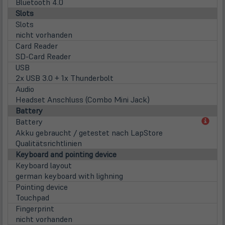
Bluetooth 4.0
Slots
Slots
nicht vorhanden
Card Reader
SD-Card Reader
USB
2x USB 3.0 + 1x Thunderbolt
Audio
Headset Anschluss (Combo Mini Jack)
Battery
(öff
Battery
in
Akku gebraucht / getestet nach LapStore
neu
Qualitätsrichtlinien
Tab)
Keyboard and pointing device
Keyboard layout
german keyboard with lighning
Pointing device
Touchpad
Fingerprint
nicht vorhanden