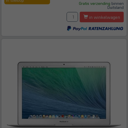
in toeloop
Gratis verzending
binnen
neuem
Duitsland
Tab)
A
in winkelwagen