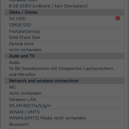
8 GB DDR3 (onBoard / kein Steckplatz)
Disks / Drives
(öff
1st HDD
in
128GB SSD
neu
Festplattentyp
Tab)
Solid State Disk
Optical drive
nicht vorhanden
Audio and TV
Audio
16-Bit Soundsystem mit Integrierten Lautsprechern
und Mikrofon
Network and wireless connections
NIC
nicht vorhanden
Wireless LAN
WLAN 802.11a/b/g/n
WWAN / UMTS
WWAN (UMTS) Modul nicht vorhanden
Bluetooth