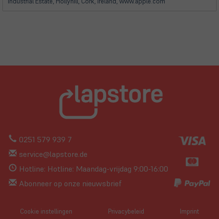
Industrial Estate, Hollyhill, Cork, Ireland, www.apple.com
0251 579 939 7
service@lapstore.de
Hotline: Hotline: Maandag-vrijdag 9:00-16:00
Abonneer op onze nieuwsbrief
Cookie instellingen
Privacybeleid
Imprint