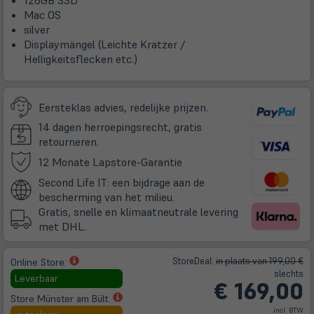
128GB SSD
Mac OS
silver
Displaymängel (Leichte Kratzer /
Helligkeitsflecken etc.)
Eersteklas advies, redelijke prijzen.
14 dagen herroepingsrecht, gratis
retourneren.
(öffnet
12 Monate Lapstore-Garantie
in
Second Life IT: een bijdrage aan de
neuem
bescherming van het milieu.
Tab)
Gratis, snelle en klimaatneutrale levering
met DHL.
(öffnet
Store
Deal
:
in plaats van 199,00 €
Online Store:
in
slechts
Leverbaar
€
169,00
neuem
(öffnet
Store Münster am Bült:
Tab)
in
incl. BTW