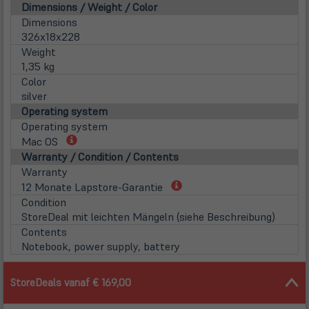
Dimensions / Weight / Color
Dimensions
326x18x228
Weight
1,35 kg
Color
silver
Operating system
Operating system
(öffnet
Mac OS
in
Warranty / Condition / Contents
neuem
Warranty
Tab)
(öffnet
12 Monate Lapstore-Garantie
in
Condition
neuem
StoreDeal mit leichten Mängeln (siehe Beschreibung)
Tab)
Contents
Notebook, power supply, battery
StoreDeals vanaf € 169,00