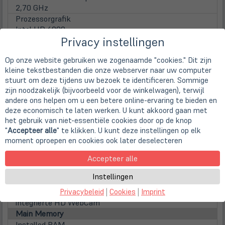
2,70 GHz
Prozessorgrafik
Intel HD 6000
Privacy instellingen
Display
Display
Op onze website gebruiken we zogenaamde "cookies." Dit zijn
33,8cm
13,3" TFT Display
kleine tekstbestanden die onze webserver naar uw computer
Screen Resolution
stuurt om deze tijdens uw bezoek te identificeren. Sommige
1440 x 900 Pixel (WXGA+)
zijn noodzakelijk (bijvoorbeeld voor de winkelwagen), terwijl
Aspect ratio
andere ons helpen om u een betere online-ervaring te bieden en
16:9
deze economisch te laten werken. U kunt akkoord gaan met
Surface
het gebruik van niet-essentiële cookies door op de knop
Glossy display
"
Accepteer alle
" te klikken. U kunt deze instellingen op elk
Lamp type
moment oproepen en cookies ook later deselecteren
LED backlight
Accepteer alle
Touchscreen
nicht vorhanden
Instellingen
WebCam
Privacybeleid
|
Cookies
|
Imprint
Webcam
integrierte HD WebCam
Main Memory
Installed RAM