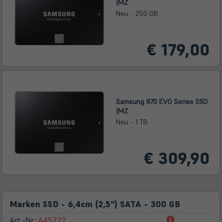
(MZ
Neu - 250 GB
€ 179,00
Samsung 870 EVO Series SSD
(MZ
Neu - 1 TB
€ 309,90
Marken SSD - 6,4cm (2,5") SATA - 300 GB
(öffnet
Art.-Nr.:
A45772