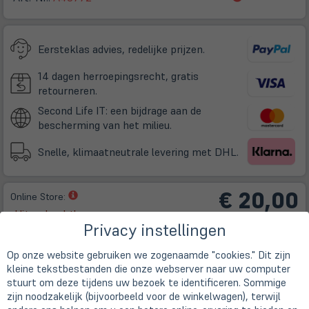
in
neuem
Tab)
Eersteklas advies, redelijke prijzen.
14 dagen herroepingsrecht, gratis
retourneren.
Second Life IT: een bijdrage aan de
bescherming van het milieu.
Snelle, klimaatneutrale levering met DHL.
€ 20,00
(öffnet
Online Store:
in
Uitverkocht!
(öff
incl. BTW excl.
verzending
neuem
in
Privacy instellingen
ne
Tab)
Tab
Op onze website gebruiken we zogenaamde "cookies." Dit zijn
kleine tekstbestanden die onze webserver naar uw computer
Varianten / optischer Zustand
stuurt om deze tijdens uw bezoek te identificeren. Sommige
zijn noodzakelijk (bijvoorbeeld voor de winkelwagen), terwijl
64 GB