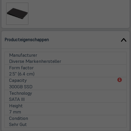
Producteigenschappen
Manufacturer
Diverse Markenhersteller
Form factor
2.5" (6.4 cm)
(öff
Capacity
in
300GB SSD
neu
Technology
Tab)
SATA III
Height
7 mm
Condition
Sehr Gut