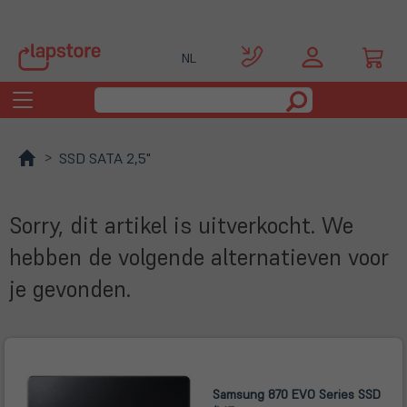
NL
Toggle
navigation
SSD SATA 2,5"
Sorry, dit artikel is uitverkocht. We
hebben de volgende alternatieven voor
je gevonden.
Samsung 870 EVO Series SSD