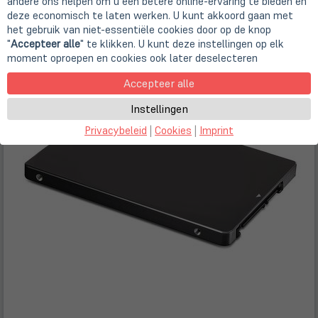
andere ons helpen om u een betere online-ervaring te bieden en
16,90 €
deze economisch te laten werken. U kunt akkoord gaan met
het gebruik van niet-essentiële cookies door op de knop
"
Accepteer alle
" te klikken. U kunt deze instellingen op elk
moment oproepen en cookies ook later deselecteren
Accepteer alle
Instellingen
Privacybeleid
|
Cookies
|
Imprint