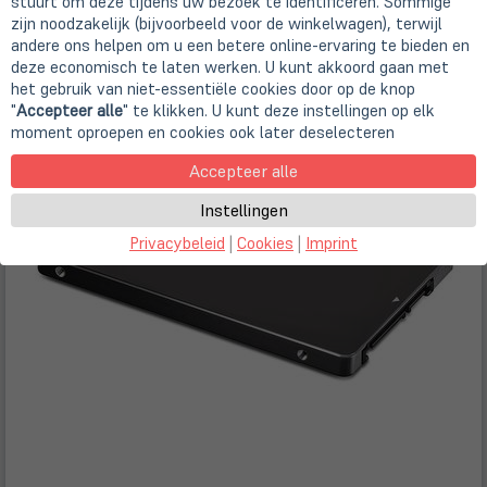
stuurt om deze tijdens uw bezoek te identificeren. Sommige
16,90 €
zijn noodzakelijk (bijvoorbeeld voor de winkelwagen), terwijl
andere ons helpen om u een betere online-ervaring te bieden en
deze economisch te laten werken. U kunt akkoord gaan met
het gebruik van niet-essentiële cookies door op de knop
"
Accepteer alle
" te klikken. U kunt deze instellingen op elk
moment oproepen en cookies ook later deselecteren
Accepteer alle
Instellingen
Privacybeleid
|
Cookies
|
Imprint