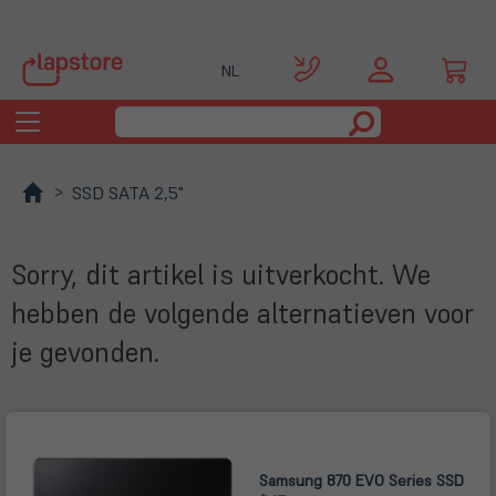
NL
Toggle
navigation
SSD SATA 2,5"
Sorry, dit artikel is uitverkocht. We
hebben de volgende alternatieven voor
je gevonden.
Samsung 870 EVO Series SSD