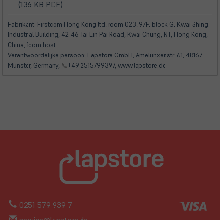
(öffnet
(öffnet
(136 KB PDF)
in
in
neuem
neuem
Fabrikant: Firstcom Hong Kong ltd, room 023, 9/F, block G, Kwai Shing
Tab)
Tab)
Industrial Building, 42-46 Tai Lin Pai Road, Kwai Chung, NT, Hong Kong,
China, 1com.host
Verantwoordelijke persoon: Lapstore GmbH, Amelunxenstr. 61, 48167
Münster, Germany,
📞
+49 2515799397, www.lapstore.de
0251 579 939 7
service@lapstore.de