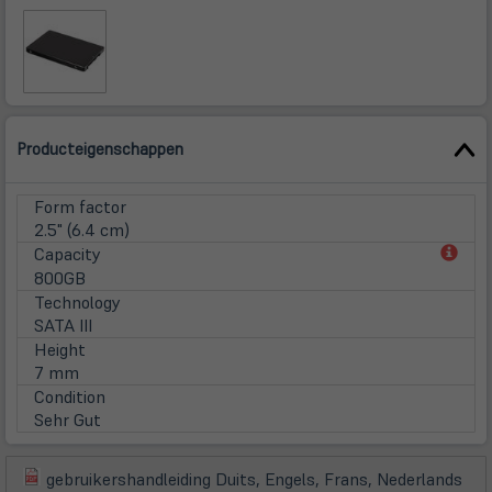
Producteigenschappen
Form factor
2.5" (6.4 cm)
(öff
Capacity
in
800GB
neu
Technology
Tab)
SATA III
Height
7 mm
Condition
Sehr Gut
gebruikershandleiding Duits, Engels, Frans, Nederlands