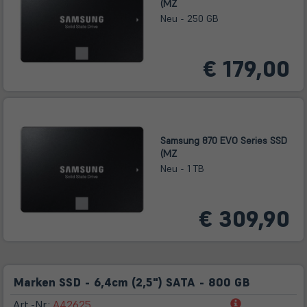
(MZ
Neu - 250 GB
€ 179,00
Samsung 870 EVO Series SSD
(MZ
Neu - 1 TB
€ 309,90
Marken SSD - 6,4cm (2,5") SATA - 800 GB
(öffnet
Art.-Nr.:
A42625